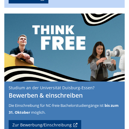
Studium an der Universität Duisburg-Essen?
Bewerben & einschreiben
Die Einschreibung für NC-freie Bachelorstudiengänge ist
bis zum
31. Oktober
möglich.
Zur Bewerbung/Einschreibung