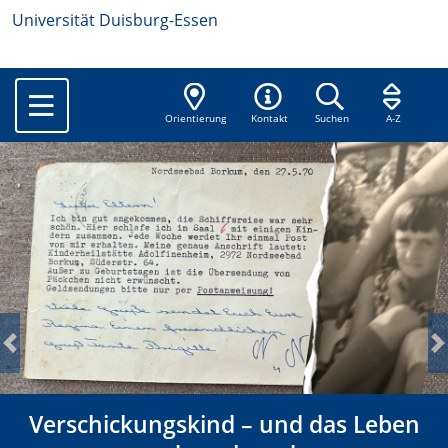
Universität Duisburg-Essen
Orientierung
Kontakt
Suchen
A-Z
Previous
N
Verschickungskind – und das Leben