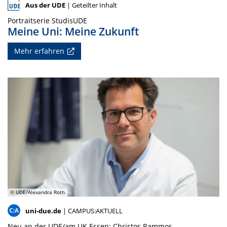
Aus der UDE
| Geteilter Inhalt
Portraitserie StudisUDE
Meine Uni: Meine Zukunft
Mehr erfahren
© UDE/Alexandra Roth
uni-due.de
| CAMPUS:AKTUELL
Neu an der UDE/am UK Essen: Christos Rammos