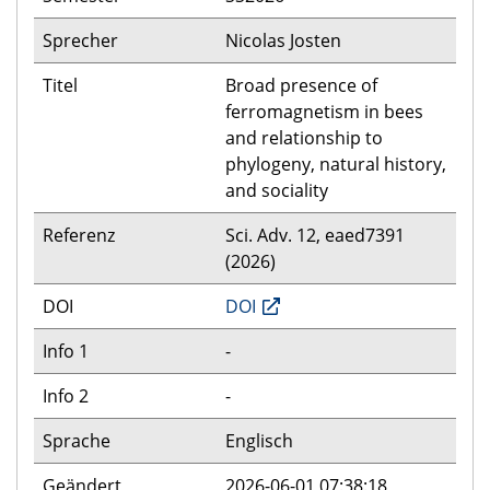
Sprecher
Nicolas Josten
Titel
Broad presence of
ferromagnetism in bees
and relationship to
phylogeny, natural history,
and sociality
Referenz
Sci. Adv. 12, eaed7391
(2026)
DOI
DOI
Info 1
-
Info 2
-
Sprache
Englisch
Geändert
2026-06-01 07:38:18