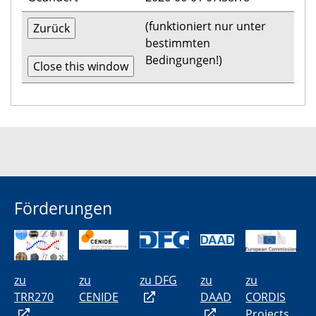
(funktioniert nur unter
bestimmten
Bedingungen!)
Förderungen
zu
zu
zu DFG
zu
zu
TRR270
CENIDE
DAAD
CORDIS
Projects