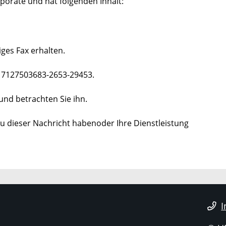
rporate und hat folgenden Inhalt:
iges Fax erhalten.
-17127503683-2653-29453.
und betrachten Sie ihn.
zu dieser Nachricht habenoder Ihre Dienstleistung
I