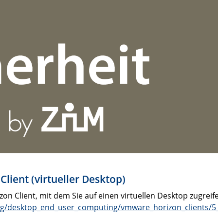
lient (virtueller Desktop)
on Client, mit dem Sie auf einen virtuellen Desktop zugreif
g/desktop_end_user_computing/vmware_horizon_clients/5