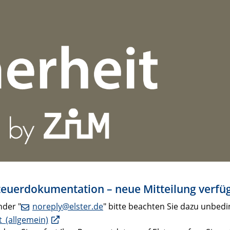
"Steuerdokumentation – neue Mitteilung verfü
nder "
noreply@elster.de
" bitte beachten Sie dazu unbedi
t_(allgemein)