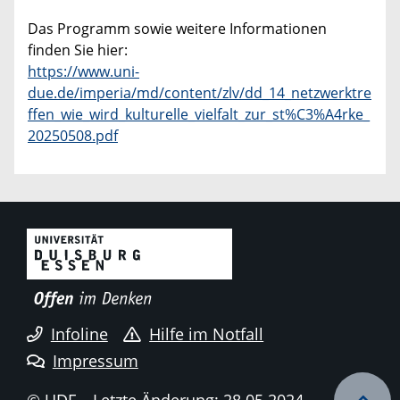
Das Programm sowie weitere Informationen
finden Sie hier:
https://www.uni-
due.de/imperia/md/content/zlv/dd_14_netzwerktre
ffen_wie_wird_kulturelle_vielfalt_zur_st%C3%A4rke_
20250508.pdf
Infoline
Hilfe im Notfall
Impressum
© UDE
Letzte Änderung: 28.05.2024