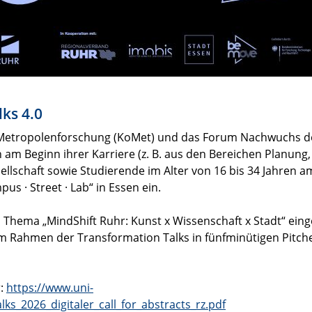
lks 4.0
Metropolenforschung (KoMet) und das Forum Nachwuchs de
am Beginn ihrer Karriere (z. B. aus den Bereichen Planung, 
ellschaft sowie Studierende im Alter von 16 bis 34 Jahren am
s · Street · Lab“ in Essen ein.
hema „MindShift Ruhr: Kunst x Wissenschaft x Stadt“ einger
Rahmen der Transformation Talks in fünfminütigen Pitches 
r:
https://www.uni-
s_2026_digitaler_call_for_abstracts_rz.pdf