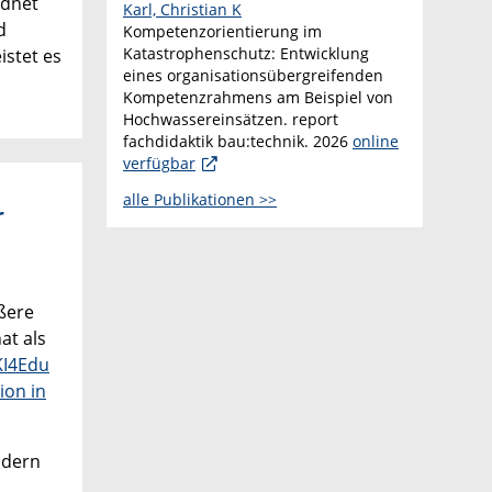
rdnet
Karl, Christian K
d
Kompetenzorientierung im
Katastrophenschutz: Entwicklung
istet es
eines organisationsübergreifenden
Kompetenzrahmens am Beispiel von
Hochwassereinsätzen. report
fachdidaktik bau:technik. 2026
online
verfügbar
alle Publikationen >>
r
ößere
at als
KI4Edu
ion in
ndern