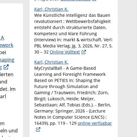
Karl, Christian K.
Wie Künstliche Intelligenz das Bauen
revolutioniert : Wettbewerbsfähigkeit
entsteht durch strukturierte Daten,
Kompetenz und klare Führung
 A
(Interview) In: markt & wirtschaft. Verl:
mework
PBL Media Verlag, Jg. 3, 2026, Nr. 27, S.
30 – 32
Online Volltext
bei
haping
Karl, Christian K.
g
MyCrystalBall - A Game-Based
ierten
Learning and Foresight Framework
Based on PETIES In: Shaping the
 und
Future through Simulation and
det. Im
Gaming / Trautwein, Friedrich; Zürn,
arl
Birgit; Lukosch, Heide; Meijer,
Sebastiaan; Alf, Tobias (Eds.). - Berlin,
Germany: Springer, 2026 - (Lecture
Notes in Computer Science (LNCS) ;
en
16439), pp. 119 - 129
online verfügbar
seln und