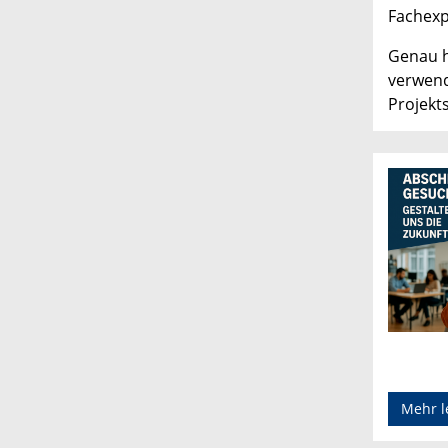
Fachexp
Genau h
verwend
Projekt
Mehr l