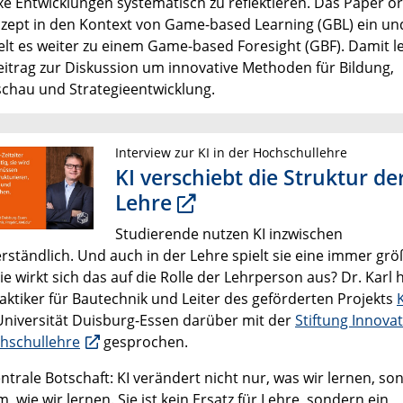
e Entwicklungen systematisch zu reflektieren. Das Paper o
zept in den Kontext von Game-based Learning (GBL) ein un
elt es weiter zu einem Game-based Foresight (GBF). Damit le
eitrag zur Diskussion um innovative Methoden für Bildung,
chau und Strategieentwicklung.
Interview zur KI in der Hochschullehre
KI verschiebt die Struktur de
Lehre
Studierende nutzen KI inzwischen
erständlich. Und auch in der Lehre spielt sie eine immer gr
ie wirkt sich das auf die Rolle der Lehrperson aus? Dr. Karl h
aktiker für Bautechnik und Leiter des geförderten Projekts
Universität Duisburg-Essen darüber mit der
Stiftung Innovat
hschullehre
gesprochen.
ntrale Botschaft: KI verändert nicht nur, was wir lernen, so
m, wie wir lernen. Sie ist kein Ersatz für Lehre, sondern ein