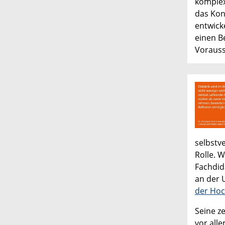
komplex
das Kon
entwick
einen B
Vorauss
selbstv
Rolle. W
Fachdid
an der 
der Hoc
Seine ze
vor alle