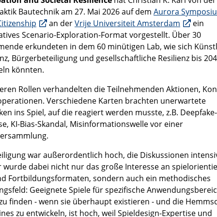
pation and Societal Resilience
hat Christian K. Karl von der
aktik Bautechnik am 27. Mai 2026 auf dem
Aurora Symposi
itizenship
an der
Vrije Universiteit Amsterdam
ein
patives Scenario-Exploration-Format vorgestellt. Über 30
mende erkundeten in dem 60 minütigen Lab, wie sich Künst
enz, Bürgerbeteiligung und gesellschaftliche Resilienz bis 20
eln könnten.
eren Rollen verhandelten die Teilnehmenden Aktionen, Konf
perationen. Verschiedene Karten brachten unerwartete
en ins Spiel, auf die reagiert werden musste, z.B. Deepfake-
se, KI-Bias-Skandal, Misinformationswelle vor einer
versammlung.
eiligung war außerordentlich hoch, die Diskussionen intensi
r wurde dabei nicht nur das große Interesse an spielorienti
nd Fortbildungsformaten, sondern auch ein methodisches
gsfeld: Geeignete Spiele für spezifische Anwendungsbereic
zu finden - wenn sie überhaupt existieren - und die Hemmsc
ines zu entwickeln, ist hoch, weil Spieldesign-Expertise und