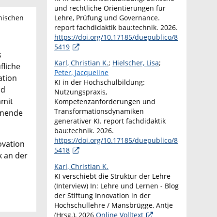
und rechtliche Orientierungen für
Lehre, Prüfung und Governance.
nischen
report fachdidaktik bau:technik. 2026.
https://doi.org/10.17185/duepublico/8
5419
s
Karl, Christian K.
;
Hielscher, Lisa
;
fliche
Peter, Jacqueline
ation
KI in der Hochschulbildung:
nd
Nutzungspraxis,
amit
Kompetenzanforderungen und
Transformationsdynamiken
rnende
generativer KI. report fachdidaktik
bau:technik. 2026.
https://doi.org/10.17185/duepublico/8
ovation
5418
k an der
Karl, Christian K.
KI verschiebt die Struktur der Lehre
(Interview) In: Lehre und Lernen - Blog
der Stiftung Innovation in der
Hochschullehre / Mansbrügge, Antje
(Hrsg.), 2026
Online Volltext