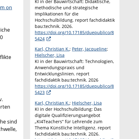
KI in der Bauwirtschaft: Didaktische,
um on
methodische und strategische
Implikationen für die
Hochschulbildung. report fachdidaktik
bau:technik. 2026.
liche
https://doi.org/10.17185/duepublico/8
40
5424
Karl, Christian K.
;
Peter, Jacqueline
;
Hielscher, Lisa
likte
KI in der Bauwirtschaft: Technologien,
Anwendungspraxis und
Entwicklungslinien. report
fachdidaktik bau:technik. 2026
https://doi.org/10.17185/duepublico/8
5423
v.
Karl, Christian K.
;
Hielscher, Lisa
erten
KI in der Hochschulbildung: Das
digitale Qualifizierungsangebot
he sind
„KI4Teachers“ für Lehrende zum
Thema Künstliche Intelligenz. report
hwelle,
fachdidaktik bau:technik. 2026.