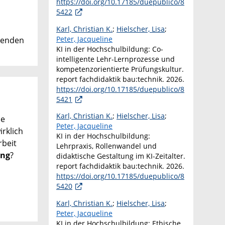
https://doi.org/10.17185/duepublico/8
5422
Karl, Christian K.
;
Hielscher, Lisa
;
Peter, Jacqueline
henden
KI in der Hochschulbildung: Co-
intelligente Lehr-Lernprozesse und
kompetenzorientierte Prüfungskultur.
report fachdidaktik bau:technik. 2026.
https://doi.org/10.17185/duepublico/8
5421
Karl, Christian K.
;
Hielscher, Lisa
;
ne
Peter, Jacqueline
irklich
KI in der Hochschulbildung:
rbeit
Lehrpraxis, Rollenwandel und
ung
?
didaktische Gestaltung im KI-Zeitalter.
report fachdidaktik bau:technik. 2026.
https://doi.org/10.17185/duepublico/8
5420
Karl, Christian K.
;
Hielscher, Lisa
;
Peter, Jacqueline
KI in der Hochschulbildung: Ethische