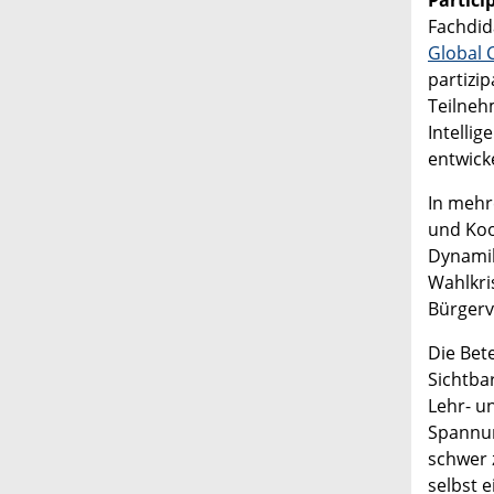
Partici
Fachdid
Global C
partizi
Teilneh
Intellig
entwick
In mehr
und Koo
Dynamik
Wahlkri
Bürger
Die Bet
Sichtba
Lehr- u
Spannun
schwer 
selbst e