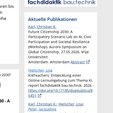
aren bis
em
eihe
Aktuelle Publikationen
Karl, Christian K.
Future Citizenship 2030: A
Participatory Scenario Lab on AI, Civic
Participation and Societal Resilience
(Workshop). Aurora Symposium on
Global Citizenship. 27.05.2026. Vrije
Universiteit
Amsterdam. Amsterdam
Abstract
Hielscher, Lisa
p 2030"
KI4Teachers: Entwicklung einer
Online-Lernumgebung zum Thema KI.
l
report fachdidaktik bau:technik. 2026.
https://doi.org/10.17185/duepublico/8
5451
0 - A
Karl, Christian K.
;
Hielscher, Lisa
;
Peter, Jacqueline