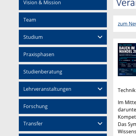
Vision & Mission
Team
zum New
Studium
Praxisphasen
Studienberatung
Lehrveranstaltungen
Technik 
Im Mitt
Forschung
darunter
Kompete
Transfer
Das Sym
Wissens