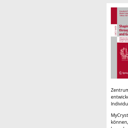
Zentru
entwick
Individu
MyCryst
können,