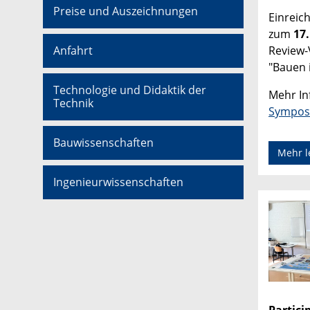
Preise und Auszeichnungen
Einreic
zum
17.
Review-
Anfahrt
"Bauen 
Technologie und Didaktik der
Mehr In
Technik
Sympos
Bauwissenschaften
Mehr l
Ingenieurwissenschaften