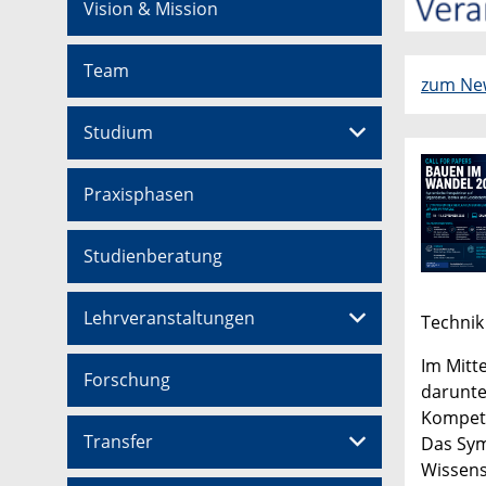
Vision & Mission
Team
zum New
Studium
Praxisphasen
Studienberatung
Lehrveranstaltungen
Technik 
Im Mitt
Forschung
darunter
Kompete
Transfer
Das Sym
Wissens