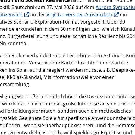
pation and Societal Resilience
hat Christian K. Karl von der
aktik Bautechnik am 27. Mai 2026 auf dem
Aurora Symposi
itizenship
an der
Vrije Universiteit Amsterdam
ein
patives Scenario-Exploration-Format vorgestellt. Über 30
mende erkundeten in dem 60 minütigen Lab, wie sich Künst
enz, Bürgerbeteiligung und gesellschaftliche Resilienz bis 20
eln könnten.
eren Rollen verhandelten die Teilnehmenden Aktionen, Konf
perationen. Verschiedene Karten brachten unerwartete
en ins Spiel, auf die reagiert werden musste, z.B. Deepfake-
se, KI-Bias-Skandal, Misinformationswelle vor einer
versammlung.
eiligung war außerordentlich hoch, die Diskussionen intensi
r wurde dabei nicht nur das große Interesse an spielorienti
nd Fortbildungsformaten, sondern auch ein methodisches
gsfeld: Geeignete Spiele für spezifische Anwendungsbereic
zu finden - wenn sie überhaupt existieren - und die Hemmsc
ines zu entwickeln, ist hoch, weil Spieldesign-Expertise und