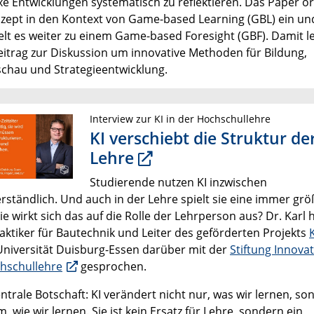
e Entwicklungen systematisch zu reflektieren. Das Paper o
zept in den Kontext von Game-based Learning (GBL) ein un
elt es weiter zu einem Game-based Foresight (GBF). Damit le
eitrag zur Diskussion um innovative Methoden für Bildung,
chau und Strategieentwicklung.
Interview zur KI in der Hochschullehre
KI verschiebt die Struktur de
Lehre
Studierende nutzen KI inzwischen
erständlich. Und auch in der Lehre spielt sie eine immer gr
ie wirkt sich das auf die Rolle der Lehrperson aus? Dr. Karl h
aktiker für Bautechnik und Leiter des geförderten Projekts
Universität Duisburg-Essen darüber mit der
Stiftung Innovat
hschullehre
gesprochen.
ntrale Botschaft: KI verändert nicht nur, was wir lernen, so
m, wie wir lernen. Sie ist kein Ersatz für Lehre, sondern ein