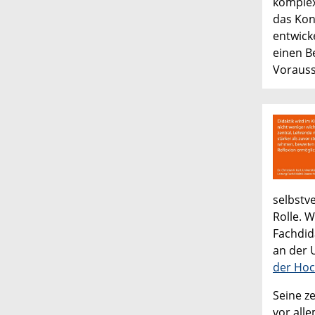
komplex
das Kon
entwick
einen B
Vorauss
selbstv
Rolle. W
Fachdid
an der 
der Hoc
Seine ze
vor alle