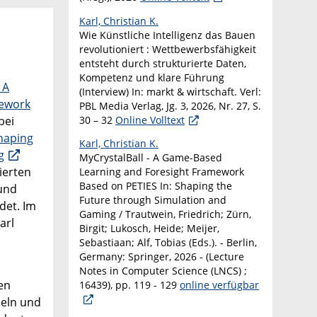
Karl, Christian K.
Wie Künstliche Intelligenz das Bauen
revolutioniert : Wettbewerbsfähigkeit
entsteht durch strukturierte Daten,
Kompetenz und klare Führung
 A
(Interview) In: markt & wirtschaft. Verl:
mework
PBL Media Verlag, Jg. 3, 2026, Nr. 27, S.
30 – 32
Online Volltext
bei
haping
Karl, Christian K.
g
MyCrystalBall - A Game-Based
ierten
Learning and Foresight Framework
Based on PETIES In: Shaping the
 und
Future through Simulation and
det. Im
Gaming / Trautwein, Friedrich; Zürn,
arl
Birgit; Lukosch, Heide; Meijer,
Sebastiaan; Alf, Tobias (Eds.). - Berlin,
Germany: Springer, 2026 - (Lecture
Notes in Computer Science (LNCS) ;
en
16439), pp. 119 - 129
online verfügbar
seln und