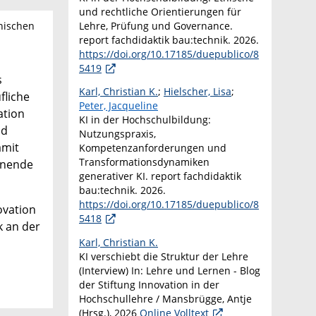
und rechtliche Orientierungen für
Lehre, Prüfung und Governance.
nischen
report fachdidaktik bau:technik. 2026.
https://doi.org/10.17185/duepublico/8
5419
s
Karl, Christian K.
;
Hielscher, Lisa
;
fliche
Peter, Jacqueline
ation
KI in der Hochschulbildung:
nd
Nutzungspraxis,
amit
Kompetenzanforderungen und
Transformationsdynamiken
rnende
generativer KI. report fachdidaktik
bau:technik. 2026.
https://doi.org/10.17185/duepublico/8
ovation
5418
k an der
Karl, Christian K.
KI verschiebt die Struktur der Lehre
(Interview) In: Lehre und Lernen - Blog
der Stiftung Innovation in der
Hochschullehre / Mansbrügge, Antje
(Hrsg.), 2026
Online Volltext