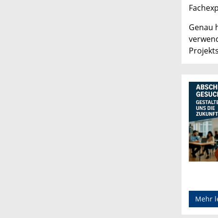
Fachexp
Genau h
verwend
Projekt
Mehr l