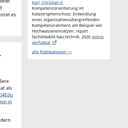
rdnet
Karl, Christian K
d
Kompetenzorientierung im
Katastrophenschutz: Entwicklung
istet es
eines organisationsübergreifenden
Kompetenzrahmens am Beispiel von
Hochwassereinsätzen. report
fachdidaktik bau:technik. 2026
online
verfügbar
alle Publikationen >>
r
ößere
at als
KI4Edu
ion in
ndern