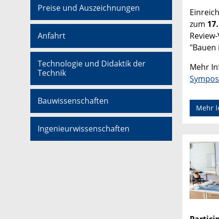
Preise und Auszeichnungen
Einreic
zum
17.
Review-
Anfahrt
"Bauen 
Technologie und Didaktik der
Mehr In
Technik
Sympos
Bauwissenschaften
Mehr l
Ingenieurwissenschaften