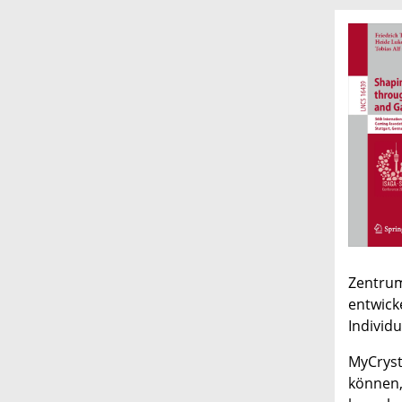
Zentru
entwick
Individu
MyCryst
können,