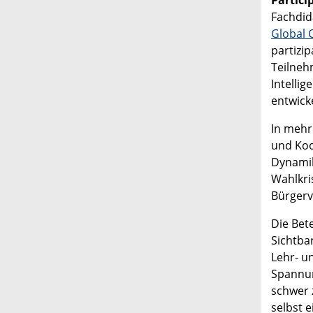
Partici
Fachdid
Global C
partizi
Teilneh
Intellig
entwick
In mehr
und Koo
Dynamik
Wahlkri
Bürger
Die Bet
Sichtba
Lehr- u
Spannun
schwer 
selbst e