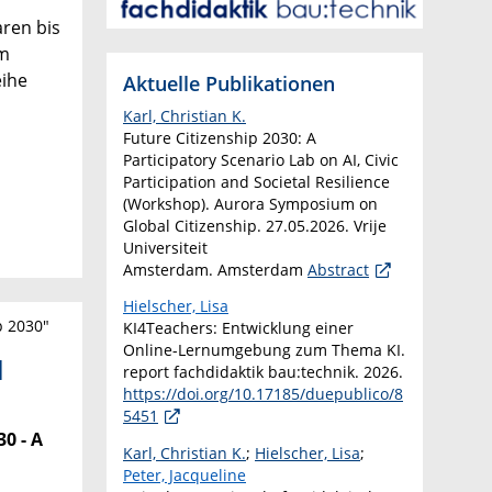
aren bis
em
eihe
Aktuelle Publikationen
Karl, Christian K.
Future Citizenship 2030: A
Participatory Scenario Lab on AI, Civic
Participation and Societal Resilience
(Workshop). Aurora Symposium on
Global Citizenship. 27.05.2026. Vrije
Universiteit
Amsterdam. Amsterdam
Abstract
Hielscher, Lisa
p 2030"
KI4Teachers: Entwicklung einer
Online-Lernumgebung zum Thema KI.
l
report fachdidaktik bau:technik. 2026.
https://doi.org/10.17185/duepublico/8
5451
0 - A
Karl, Christian K.
;
Hielscher, Lisa
;
Peter, Jacqueline