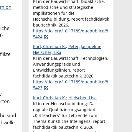
KI in der Bauwirtschaft: Didaktische,
um on
methodische und strategische
Implikationen für die
Hochschulbildung. report fachdidaktik
bau:technik. 2026.
liche
https://doi.org/10.17185/duepublico/8
40
5424
Karl, Christian K.
;
Peter, Jacqueline
;
Hielscher, Lisa
likte
KI in der Bauwirtschaft: Technologien,
Anwendungspraxis und
Entwicklungslinien. report
fachdidaktik bau:technik. 2026
https://doi.org/10.17185/duepublico/8
5423
v.
Karl, Christian K.
;
Hielscher, Lisa
erten
KI in der Hochschulbildung: Das
digitale Qualifizierungsangebot
he sind
„KI4Teachers“ für Lehrende zum
Thema Künstliche Intelligenz. report
hwelle,
fachdidaktik bau:technik. 2026.