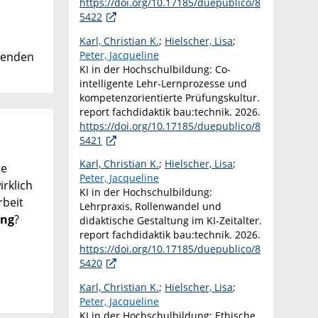
https://doi.org/10.17185/duepublico/8
5422
Karl, Christian K.
;
Hielscher, Lisa
;
Peter, Jacqueline
henden
KI in der Hochschulbildung: Co-
intelligente Lehr-Lernprozesse und
kompetenzorientierte Prüfungskultur.
report fachdidaktik bau:technik. 2026.
https://doi.org/10.17185/duepublico/8
5421
Karl, Christian K.
;
Hielscher, Lisa
;
ne
Peter, Jacqueline
irklich
KI in der Hochschulbildung:
rbeit
Lehrpraxis, Rollenwandel und
ung
?
didaktische Gestaltung im KI-Zeitalter.
report fachdidaktik bau:technik. 2026.
https://doi.org/10.17185/duepublico/8
5420
Karl, Christian K.
;
Hielscher, Lisa
;
Peter, Jacqueline
KI in der Hochschulbildung: Ethische