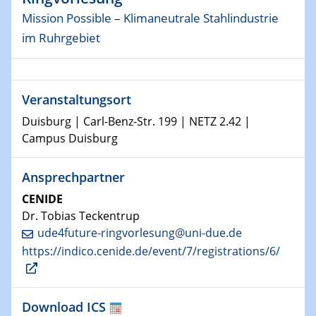
SFB 1242 Kolloquium
Mission Possible – Klimaneutrale Stahlindustrie
im Ruhrgebiet
11.01.2023
Physikalisches Kolloquium
18.01.2023
Veranstaltungsort
Physikalisches Kolloquium
Duisburg | Carl-Benz-Str. 199 | NETZ 2.42 |
Campus Duisburg
18.01.2023
GDCh Kolloquium
Ansprechpartner
20.01.2023
CENIDE
Artificial intelligence
Dr. Tobias Teckentrup
ude4future-ringvorlesung@uni-due.de
25.01.2023
https://indico.cenide.de/event/7/registrations/6/
Physikalisches Kolloquium
Physics of light-matter interaction in stars
Download ICS
25.01.2023