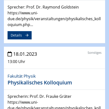
for Energy Conversion“ (ACAMEC)
Sprecher: Prof. Dr. Raymond Goldstein
https://www.uni-
24.04.2023 - 27.04.2023
due.de/physik/veranstaltungen/physikalisches_koll
ACAMEC 2023
oquium.php...
IMPRS-RECHARGE 4th Symposium
Details
27.04.2023 - 20.04.2023
Ringvorlesung
Transformation lernen und lehren – Kompetenzen und
Sonstiges
18.01.2023
Fähigkeiten für Hochschule der Zukunft
13:00 Uhr
27.04.2023
CENIDE Start-Up Day
Fakultät Physik
Physikalisches Kolloquium
27.04.2023
Small Angle Scattering as a Tool for
Nanostructure Determination
Sprecherin: Prof. Dr. Frauke Gräter
https://www.uni-
due.de/physik/veranstaltungen/physikalisches_koll
02.05.2023 - 04.05.2023