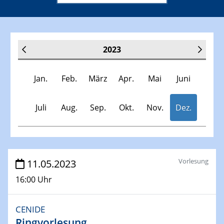
2023
Jan.
Feb.
März
Apr.
Mai
Juni
Juli
Aug.
Sep.
Okt.
Nov.
Dez.
Veranstaltungen
Vorlesung
11.05.2023
16:00 Uhr
30.11.-0001 - 06.02.2025
SFB/TRR 247 Seminar
CENIDE
Ringvorlesung
10.01.2023