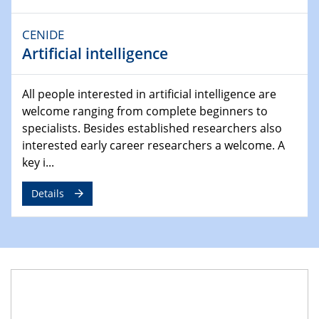
Ausblasen von Wasserstoff in die
Atmosphäre"
CENIDE
Lehrstuhl für Strömungsmechanik und Simulation
Artificial intelligence
reaktiver Strömungen
22.05.2023 - 24.05.2023
All people interested in artificial intelligence are
Pint of Science Duisburg
welcome ranging from complete beginners to
specialists. Besides established researchers also
23.05.2023 - 24.05.2023
interested early career researchers a welcome. A
10. NRW Nano-Konferenz
key i...
25.05.2023
Details
Ringvorlesung
Ich wandle mich! … wohin und wieso? Lernen und
Bildung als Transformation
25.05.2023
CENIDE Mitgliederversammlung