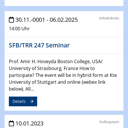
GDCh Kolloquium
Arbeitskreis
30.11.-0001 - 06.02.2025
26.01.2023
NanoPorT
14:00 Uhr
Online Workshop
SFB/TRR 247 Seminar
01.02.2023
Physikalisches Kolloquium
Biomimetic colour engineering from nature to
Prof. Amir H. Hoveyda Boston College, USA/
applications
University of Strasbourg, France How to
participate? The event will be in hybrid form at Kte
01.02.2023
University of Stuttgart and online (webex link
GDCh Kolloquium
below). All...
20.03.2023 - 21.03.2023
Details
SPP 2122, Annual Meeting, Evonik
21.03.2023 - 23.03.2023
Kolloquium
10.01.2023
SPP 2122 Summer School