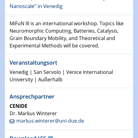
SFB 1242 Kolloquium
Nanoscale” in Venedig
11.01.2023
MiFuN III is an international workshop. Topics like
Physikalisches Kolloquium
Neuromorphic Computing, Batteries, Catalysis,
Grain Boundary Mobility, and Theoretical and
18.01.2023
Experimental Methods will be covered.
Physikalisches Kolloquium
Veranstaltungsort
18.01.2023
GDCh Kolloquium
Venedig | San Servolo | Venice International
University | Außerhalb
20.01.2023
Artificial intelligence
Ansprechpartner
CENIDE
25.01.2023
Physikalisches Kolloquium
Dr. Markus Winterer
Physics of light-matter interaction in stars
markus.winterer@uni-due.de
25.01.2023