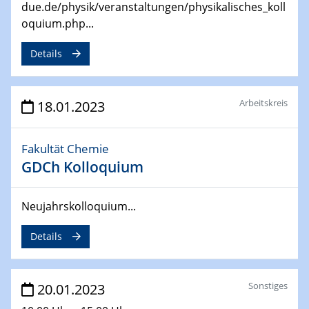
due.de/physik/veranstaltungen/physikalisches_koll
CENIDE Conference
oquium.php...
04.05.2023
Details
Ringvorlesung
Grüne Transformation oder Greenwashing?
Klimaschutz und Nachhaltigkeit in der Kunstmuseums-
Arbeitskreis
und Ausstellungspolitik
18.01.2023
08.05.2023 - 12.05.2023
Fakultät Chemie
Defects in Two-dimensional Materials
GDCh Kolloquium
750. WE-Heraeus-Seminar
11.05.2023
Neujahrskolloquium...
Ringvorlesung
Mission Possible – Klimaneutrale Stahlindustrie im
Details
Ruhrgebiet
17.05.2023
Sonstiges
20.01.2023
UDE Thema "Sicherheitsaspekte beim