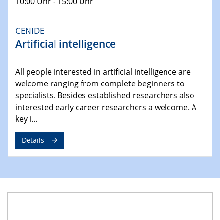
Ausblasen von Wasserstoff in die
10:00 Uhr - 15:00 Uhr
Atmosphäre"
Lehrstuhl für Strömungsmechanik und Simulation
CENIDE
reaktiver Strömungen
Artificial intelligence
22.05.2023 - 24.05.2023
Pint of Science Duisburg
All people interested in artificial intelligence are
welcome ranging from complete beginners to
23.05.2023 - 24.05.2023
specialists. Besides established researchers also
10. NRW Nano-Konferenz
interested early career researchers a welcome. A
key i...
25.05.2023
Ringvorlesung
Details
Ich wandle mich! … wohin und wieso? Lernen und
Bildung als Transformation
25.05.2023
CENIDE Mitgliederversammlung
01.06.2023