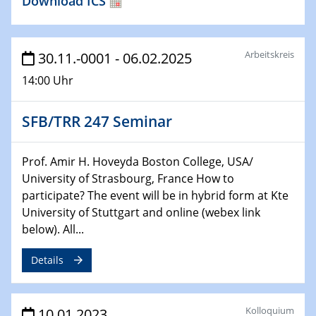
Download ICS
GDCh Kolloquium
26.01.2023
Arbeitskreis
30.11.-0001 - 06.02.2025
NanoPorT
Online Workshop
14:00 Uhr
01.02.2023
SFB/TRR 247 Seminar
Physikalisches Kolloquium
Biomimetic colour engineering from nature to
applications
Prof. Amir H. Hoveyda Boston College, USA/
University of Strasbourg, France How to
01.02.2023
participate? The event will be in hybrid form at Kte
GDCh Kolloquium
University of Stuttgart and online (webex link
below). All...
20.03.2023 - 21.03.2023
SPP 2122, Annual Meeting, Evonik
Details
21.03.2023 - 23.03.2023
SPP 2122 Summer School
Kolloquium
10.01.2023