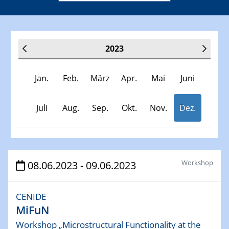
2023
Jan.
Feb.
März
Apr.
Mai
Juni
Juli
Aug.
Sep.
Okt.
Nov.
Dez.
Veranstaltungen
Workshop
08.06.2023 - 09.06.2023
30.11.-0001 - 06.02.2025
CENIDE
SFB/TRR 247 Seminar
MiFuN
Workshop „Microstructural Functionality at the
10.01.2023