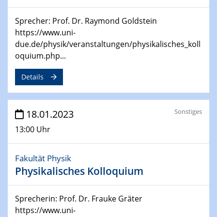
for Energy Conversion“ (ACAMEC)
Sprecher: Prof. Dr. Raymond Goldstein
https://www.uni-
24.04.2023 - 27.04.2023
ACAMEC 2023
due.de/physik/veranstaltungen/physikalisches_koll
IMPRS-RECHARGE 4th Symposium
oquium.php...
Details
27.04.2023 - 20.04.2023
Ringvorlesung
Transformation lernen und lehren – Kompetenzen und
Fähigkeiten für Hochschule der Zukunft
Sonstiges
18.01.2023
13:00 Uhr
27.04.2023
CENIDE Start-Up Day
Fakultät Physik
27.04.2023
Physikalisches Kolloquium
Small Angle Scattering as a Tool for
Nanostructure Determination
Sprecherin: Prof. Dr. Frauke Gräter
https://www.uni-
02.05.2023 - 04.05.2023