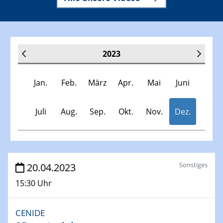
2023
Jan.
Feb.
März
Apr.
Mai
Juni
Juli
Aug.
Sep.
Okt.
Nov.
Dez.
Veranstaltungen
Sonstiges
20.04.2023
15:30 Uhr
30.11.-0001 - 06.02.2025
SFB/TRR 247 Seminar
CENIDE