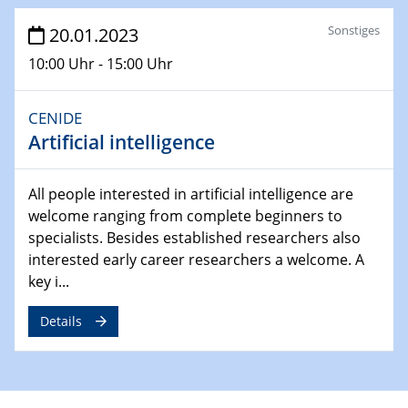
Ausblasen von Wasserstoff in die
Sonstiges
20.01.2023
Atmosphäre"
Lehrstuhl für Strömungsmechanik und Simulation
10:00 Uhr - 15:00 Uhr
reaktiver Strömungen
CENIDE
22.05.2023 - 24.05.2023
Pint of Science Duisburg
Artificial intelligence
23.05.2023 - 24.05.2023
All people interested in artificial intelligence are
10. NRW Nano-Konferenz
welcome ranging from complete beginners to
specialists. Besides established researchers also
25.05.2023
interested early career researchers a welcome. A
Ringvorlesung
key i...
Ich wandle mich! … wohin und wieso? Lernen und
Bildung als Transformation
Details
25.05.2023
CENIDE Mitgliederversammlung