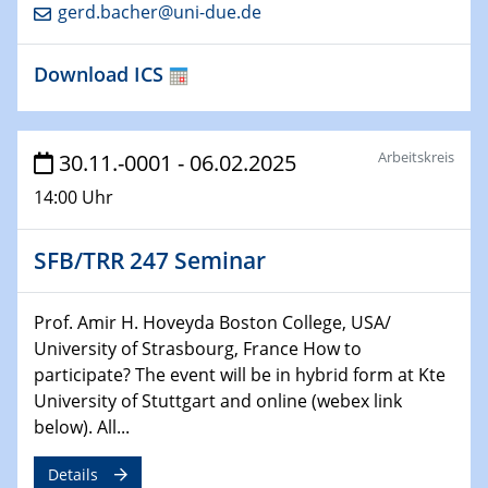
25.01.2023
gerd.bacher@uni-due.de
GDCh Kolloquium
Download ICS
26.01.2023
NanoPorT
Online Workshop
Arbeitskreis
30.11.-0001 - 06.02.2025
01.02.2023
14:00 Uhr
Physikalisches Kolloquium
Biomimetic colour engineering from nature to
applications
SFB/TRR 247 Seminar
01.02.2023
Prof. Amir H. Hoveyda Boston College, USA/
GDCh Kolloquium
University of Strasbourg, France How to
participate? The event will be in hybrid form at Kte
20.03.2023 - 21.03.2023
University of Stuttgart and online (webex link
SPP 2122, Annual Meeting, Evonik
below). All...
21.03.2023 - 23.03.2023
Details
SPP 2122 Summer School