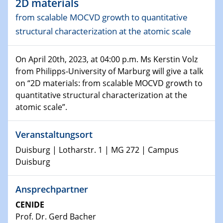
2D materials
10.01.2023
SFB 1242 Kolloquium
from scalable MOCVD growth to quantitative
structural characterization at the atomic scale
11.01.2023
Physikalisches Kolloquium
On April 20th, 2023, at 04:00 p.m. Ms Kerstin Volz
from Philipps-University of Marburg will give a talk
18.01.2023
Physikalisches Kolloquium
on “2D materials: from scalable MOCVD growth to
quantitative structural characterization at the
atomic scale”.
18.01.2023
GDCh Kolloquium
Veranstaltungsort
20.01.2023
Duisburg | Lotharstr. 1 | MG 272 | Campus
Artificial intelligence
Duisburg
25.01.2023
Ansprechpartner
Physikalisches Kolloquium
Physics of light-matter interaction in stars
CENIDE
Prof. Dr. Gerd Bacher