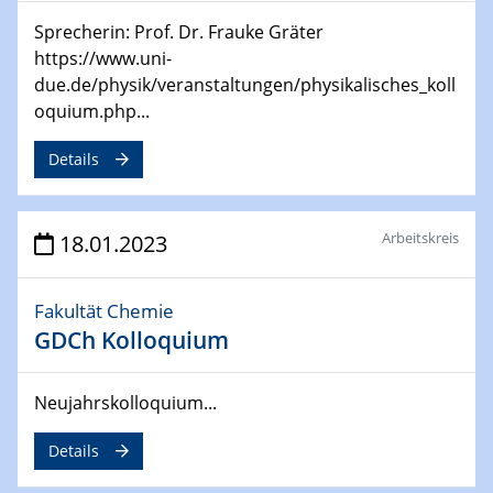
02.05.2023 - 04.05.2023
CENIDE Conference
Sprecherin: Prof. Dr. Frauke Gräter
https://www.uni-
due.de/physik/veranstaltungen/physikalisches_koll
04.05.2023
Ringvorlesung
oquium.php...
Grüne Transformation oder Greenwashing?
Klimaschutz und Nachhaltigkeit in der Kunstmuseums-
Details
und Ausstellungspolitik
08.05.2023 - 12.05.2023
Arbeitskreis
18.01.2023
Defects in Two-dimensional Materials
750. WE-Heraeus-Seminar
Fakultät Chemie
GDCh Kolloquium
11.05.2023
Ringvorlesung
Mission Possible – Klimaneutrale Stahlindustrie im
Neujahrskolloquium...
Ruhrgebiet
Details
17.05.2023
UDE Thema "Sicherheitsaspekte beim