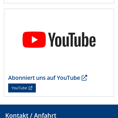
IRTG 2D-MATURE (GRK 2803) Kickoff
Workshop
29.06.2023
2D-MATURE | Seminar Series June
20.07.2023
PFAS: Gründe für das Verbot aus Sicht des
Wasser- und Umweltschutzes
20.07.2023
PFAS: Gründe für das Verbot aus Sicht des
Abonniert uns auf YouTube
Wasser- und Umweltschutzes
YouTube
20.07.2023
PFAS: Gründe für das Verbot aus Sicht des
Wasser- und Umweltschutzes
Kontakt / Anfahrt
20.07.2023