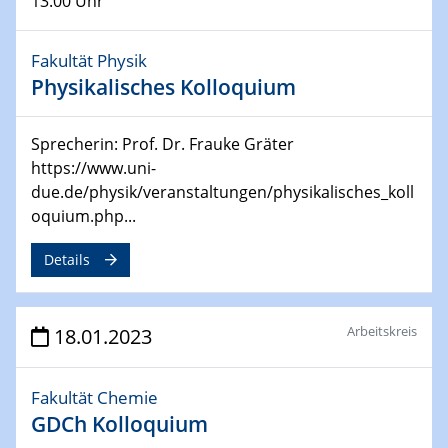
13:00 Uhr
CENIDE Conference
04.05.2023
Fakultät Physik
Ringvorlesung
Physikalisches Kolloquium
Grüne Transformation oder Greenwashing?
Klimaschutz und Nachhaltigkeit in der Kunstmuseums-
und Ausstellungspolitik
Sprecherin: Prof. Dr. Frauke Gräter
https://www.uni-
08.05.2023 - 12.05.2023
due.de/physik/veranstaltungen/physikalisches_koll
Defects in Two-dimensional Materials
oquium.php...
750. WE-Heraeus-Seminar
Details
11.05.2023
Ringvorlesung
Mission Possible – Klimaneutrale Stahlindustrie im
Arbeitskreis
18.01.2023
Ruhrgebiet
Fakultät Chemie
17.05.2023
UDE Thema "Sicherheitsaspekte beim
GDCh Kolloquium
Ausblasen von Wasserstoff in die