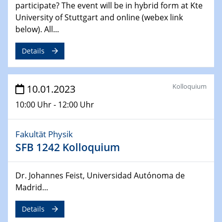
participate? The event will be in hybrid form at Kte
29.03.2023 - 30.03.2023
University of Stuttgart and online (webex link
Kooperationsseminar | Brennstoffzellen
below). All...
und Batterien
Charakterisierung entlang der Prozesskette, vom Pulver
Details
zur funktionalen Schicht
20.04.2023
Kolloquium
10.01.2023
Ringvorlesung
Podiumsdiskussion: Ich wandle mich! Das Klima und
10:00 Uhr - 12:00 Uhr
unser Leben im Ruhrgebiet 2035
Fakultät Physik
20.04.2023
SFB 1242 Kolloquium
2D materials
from scalable MOCVD growth to quantitative structural
characterization at the atomic scale
Dr. Johannes Feist, Universidad Autónoma de
Madrid...
24.04.2023 - 27.04.2023
ACAMEC 2023
Details
4th Symposium on “Advanced Catalysis and Materials