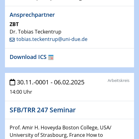
GDCh Kolloquium
Ansprechpartner
26.01.2023
NanoPorT
ZBT
Online Workshop
Dr. Tobias Teckentrup
tobias.teckentrup@uni-due.de
01.02.2023
Physikalisches Kolloquium
Download ICS
Biomimetic colour engineering from nature to
applications
01.02.2023
Arbeitskreis
30.11.-0001 - 06.02.2025
GDCh Kolloquium
14:00 Uhr
20.03.2023 - 21.03.2023
SPP 2122, Annual Meeting, Evonik
SFB/TRR 247 Seminar
21.03.2023 - 23.03.2023
Prof. Amir H. Hoveyda Boston College, USA/
SPP 2122 Summer School
University of Strasbourg, France How to