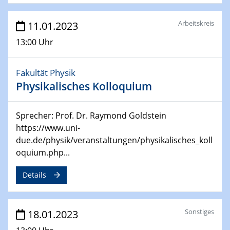
for Energy Conversion“ (ACAMEC)
Arbeitskreis
11.01.2023
24.04.2023 - 27.04.2023
ACAMEC 2023
13:00 Uhr
IMPRS-RECHARGE 4th Symposium
Fakultät Physik
27.04.2023 - 20.04.2023
Physikalisches Kolloquium
Ringvorlesung
Transformation lernen und lehren – Kompetenzen und
Fähigkeiten für Hochschule der Zukunft
Sprecher: Prof. Dr. Raymond Goldstein
https://www.uni-
27.04.2023
due.de/physik/veranstaltungen/physikalisches_koll
CENIDE Start-Up Day
oquium.php...
27.04.2023
Details
Small Angle Scattering as a Tool for
Nanostructure Determination
Sonstiges
18.01.2023
02.05.2023 - 04.05.2023