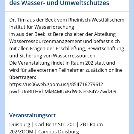
SFB 1242 Kolloquium
des Wasser- und Umweltschutzes
11.01.2023
Dr. Tim aus der Beek vom Rheinisch-Westfälischem
Physikalisches Kolloquium
Institut für Wasserforschung
im aus der Beek ist Bereichsleiter der Abteilung
18.01.2023
Wasserressourcenmanagement und befasst sich
Physikalisches Kolloquium
mit allen Fragen der Erschließung, Bewirtschaftung
und Sicherung von Wasserressourcen.
18.01.2023
Die Veranstaltung findet in Raum 202 statt und
GDCh Kolloquium
wird für alle externen Teilnehmer zusätzlich online
übertragen:
20.01.2023
https://us06web.zoom.us/j/85471627961?
Artificial intelligence
pwd=UnRITHVhMkR4MUxKdW0veG84Y2Zwdz09
25.01.2023
Physikalisches Kolloquium
Physics of light-matter interaction in stars
Veranstaltungsort
Duisburg | Carl-Benz-Str. 201 | ZBT Raum
25.01.2023
202/ZOOM | Campus Duisburg