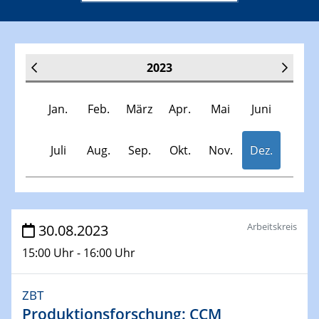
2023
Jan.
Feb.
März
Apr.
Mai
Juni
Juli
Aug.
Sep.
Okt.
Nov.
Dez.
Veranstaltungen
Arbeitskreis
30.08.2023
15:00 Uhr - 16:00 Uhr
30.11.-0001 - 06.02.2025
SFB/TRR 247 Seminar
ZBT
Produktionsforschung: CCM
10.01.2023