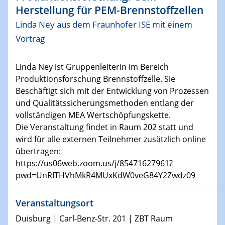
SFB 1242 Kolloquium
Herstellung für PEM-Brennstoffzellen
Linda Ney aus dem Fraunhofer ISE mit einem
11.01.2023
Vortrag
Physikalisches Kolloquium
Linda Ney ist Gruppenleiterin im Bereich
18.01.2023
Physikalisches Kolloquium
Produktionsforschung Brennstoffzelle. Sie
Beschäftigt sich mit der Entwicklung von Prozessen
18.01.2023
und Qualitätssicherungsmethoden entlang der
GDCh Kolloquium
vollständigen MEA Wertschöpfungskette.
Die Veranstaltung findet in Raum 202 statt und
20.01.2023
wird für alle externen Teilnehmer zusätzlich online
Artificial intelligence
übertragen:
https://us06web.zoom.us/j/85471627961?
25.01.2023
pwd=UnRITHVhMkR4MUxKdW0veG84Y2Zwdz09
Physikalisches Kolloquium
Physics of light-matter interaction in stars
Veranstaltungsort
Duisburg | Carl-Benz-Str. 201 | ZBT Raum
25.01.2023