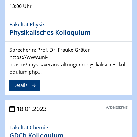
CENIDE Conference
13:00 Uhr
04.05.2023
Fakultät Physik
Ringvorlesung
Physikalisches Kolloquium
Grüne Transformation oder Greenwashing?
Klimaschutz und Nachhaltigkeit in der Kunstmuseums-
und Ausstellungspolitik
Sprecherin: Prof. Dr. Frauke Gräter
https://www.uni-
08.05.2023 - 12.05.2023
due.de/physik/veranstaltungen/physikalisches_koll
Defects in Two-dimensional Materials
oquium.php...
750. WE-Heraeus-Seminar
Details
11.05.2023
Ringvorlesung
Mission Possible – Klimaneutrale Stahlindustrie im
Arbeitskreis
18.01.2023
Ruhrgebiet
17.05.2023
Fakultät Chemie
UDE Thema "Sicherheitsaspekte beim
GDCh Kolloquium