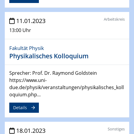
for Energy Conversion“ (ACAMEC)
Arbeitskreis
11.01.2023
24.04.2023 - 27.04.2023
ACAMEC 2023
13:00 Uhr
IMPRS-RECHARGE 4th Symposium
Fakultät Physik
27.04.2023 - 20.04.2023
Ringvorlesung
Physikalisches Kolloquium
Transformation lernen und lehren – Kompetenzen und
Fähigkeiten für Hochschule der Zukunft
Sprecher: Prof. Dr. Raymond Goldstein
https://www.uni-
27.04.2023
due.de/physik/veranstaltungen/physikalisches_koll
CENIDE Start-Up Day
oquium.php...
27.04.2023
Details
Small Angle Scattering as a Tool for
Nanostructure Determination
Sonstiges
18.01.2023
02.05.2023 - 04.05.2023