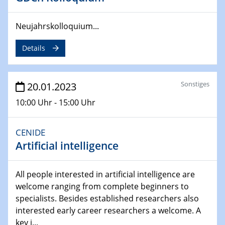
Ausblasen von Wasserstoff in die
Atmosphäre"
Lehrstuhl für Strömungsmechanik und Simulation
Neujahrskolloquium...
reaktiver Strömungen
Details
22.05.2023 - 24.05.2023
Pint of Science Duisburg
Sonstiges
20.01.2023
23.05.2023 - 24.05.2023
10:00 Uhr - 15:00 Uhr
10. NRW Nano-Konferenz
25.05.2023
CENIDE
Ringvorlesung
Artificial intelligence
Ich wandle mich! … wohin und wieso? Lernen und
Bildung als Transformation
All people interested in artificial intelligence are
welcome ranging from complete beginners to
25.05.2023
specialists. Besides established researchers also
CENIDE Mitgliederversammlung
interested early career researchers a welcome. A
key i...
01.06.2023