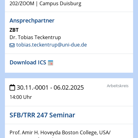
GDCh Kolloquium
202/ZOOM | Campus Duisburg
26.01.2023
Ansprechpartner
NanoPorT
ZBT
Online Workshop
Dr. Tobias Teckentrup
tobias.teckentrup@uni-due.de
01.02.2023
Physikalisches Kolloquium
Biomimetic colour engineering from nature to
Download ICS
applications
01.02.2023
Arbeitskreis
30.11.-0001 - 06.02.2025
GDCh Kolloquium
14:00 Uhr
20.03.2023 - 21.03.2023
SPP 2122, Annual Meeting, Evonik
SFB/TRR 247 Seminar
21.03.2023 - 23.03.2023
Prof. Amir H. Hoveyda Boston College, USA/
SPP 2122 Summer School