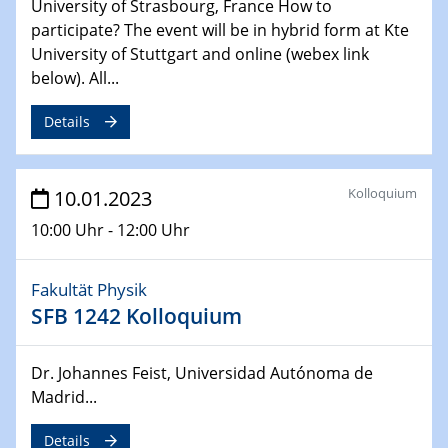
University of Strasbourg, France How to
participate? The event will be in hybrid form at Kte
29.03.2023 - 30.03.2023
University of Stuttgart and online (webex link
Kooperationsseminar | Brennstoffzellen
und Batterien
below). All...
Charakterisierung entlang der Prozesskette, vom Pulver
zur funktionalen Schicht
Details
20.04.2023
Ringvorlesung
Kolloquium
10.01.2023
Podiumsdiskussion: Ich wandle mich! Das Klima und
10:00 Uhr - 12:00 Uhr
unser Leben im Ruhrgebiet 2035
20.04.2023
Fakultät Physik
2D materials
SFB 1242 Kolloquium
from scalable MOCVD growth to quantitative structural
characterization at the atomic scale
Dr. Johannes Feist, Universidad Autónoma de
Madrid...
24.04.2023 - 27.04.2023
ACAMEC 2023
Details
4th Symposium on “Advanced Catalysis and Materials