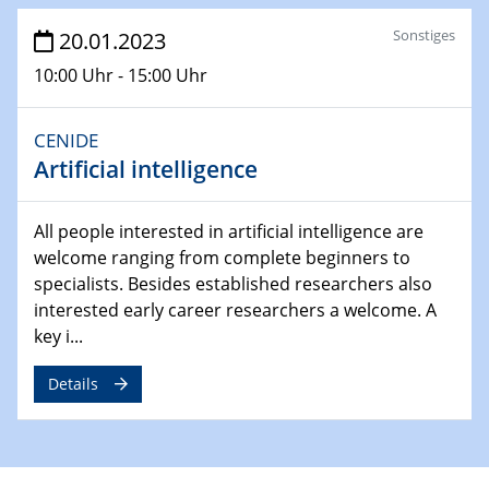
Ausblasen von Wasserstoff in die
Sonstiges
20.01.2023
Atmosphäre"
Lehrstuhl für Strömungsmechanik und Simulation
10:00 Uhr - 15:00 Uhr
reaktiver Strömungen
CENIDE
22.05.2023 - 24.05.2023
Artificial intelligence
Pint of Science Duisburg
23.05.2023 - 24.05.2023
All people interested in artificial intelligence are
10. NRW Nano-Konferenz
welcome ranging from complete beginners to
specialists. Besides established researchers also
25.05.2023
interested early career researchers a welcome. A
Ringvorlesung
key i...
Ich wandle mich! … wohin und wieso? Lernen und
Bildung als Transformation
Details
25.05.2023
CENIDE Mitgliederversammlung