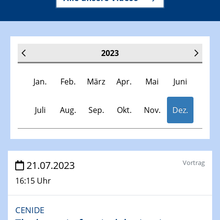
2023
Jan.
Feb.
März
Apr.
Mai
Juni
Juli
Aug.
Sep.
Okt.
Nov.
Dez.
Veranstaltungen
Vortrag
21.07.2023
16:15 Uhr
30.11.-0001 - 06.02.2025
SFB/TRR 247 Seminar
CENIDE