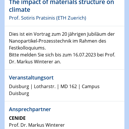
The impact of materials structure on
10.01.2023
SFB 1242 Kolloquium
climate
Prof. Sotiris Pratsinis (ETH Zuerich)
11.01.2023
Physikalisches Kolloquium
Dies ist ein Vortrag zum 20 jährigen Jubiläum der
Nanopartikel-Prozesstechnik im Rahmen des
18.01.2023
Physikalisches Kolloquium
Festkolloquiums.
Bitte melden Sie sich bis zum 16.07.2023 bei Prof.
Dr. Markus Winterer an.
18.01.2023
GDCh Kolloquium
Veranstaltungsort
20.01.2023
Duisburg | Lotharstr. | MD 162 | Campus
Artificial intelligence
Duisburg
25.01.2023
Ansprechpartner
Physikalisches Kolloquium
Physics of light-matter interaction in stars
CENIDE
Prof. Dr. Markus Winterer