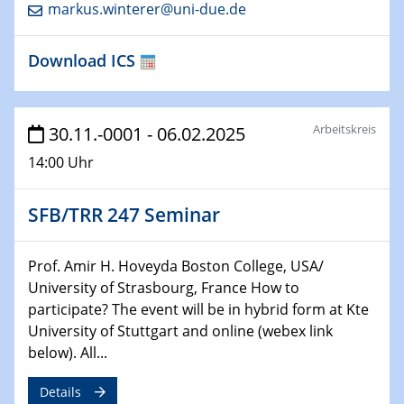
25.01.2023
markus.winterer@uni-due.de
GDCh Kolloquium
Download ICS
26.01.2023
NanoPorT
Online Workshop
Arbeitskreis
30.11.-0001 - 06.02.2025
01.02.2023
14:00 Uhr
Physikalisches Kolloquium
Biomimetic colour engineering from nature to
applications
SFB/TRR 247 Seminar
01.02.2023
Prof. Amir H. Hoveyda Boston College, USA/
GDCh Kolloquium
University of Strasbourg, France How to
participate? The event will be in hybrid form at Kte
20.03.2023 - 21.03.2023
University of Stuttgart and online (webex link
SPP 2122, Annual Meeting, Evonik
below). All...
21.03.2023 - 23.03.2023
Details
SPP 2122 Summer School