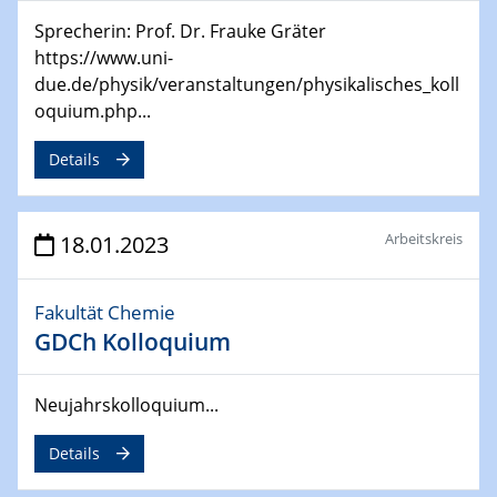
02.05.2023 - 04.05.2023
CENIDE Conference
Sprecherin: Prof. Dr. Frauke Gräter
https://www.uni-
due.de/physik/veranstaltungen/physikalisches_koll
04.05.2023
Ringvorlesung
oquium.php...
Grüne Transformation oder Greenwashing?
Klimaschutz und Nachhaltigkeit in der Kunstmuseums-
Details
und Ausstellungspolitik
08.05.2023 - 12.05.2023
Arbeitskreis
18.01.2023
Defects in Two-dimensional Materials
750. WE-Heraeus-Seminar
Fakultät Chemie
GDCh Kolloquium
11.05.2023
Ringvorlesung
Mission Possible – Klimaneutrale Stahlindustrie im
Neujahrskolloquium...
Ruhrgebiet
Details
17.05.2023
UDE Thema "Sicherheitsaspekte beim