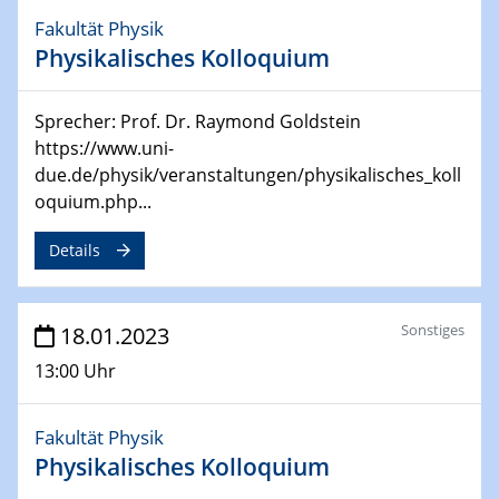
4th Symposium on “Advanced Catalysis and Materials
Fakultät Physik
for Energy Conversion“ (ACAMEC)
Physikalisches Kolloquium
24.04.2023 - 27.04.2023
ACAMEC 2023
Sprecher: Prof. Dr. Raymond Goldstein
IMPRS-RECHARGE 4th Symposium
https://www.uni-
due.de/physik/veranstaltungen/physikalisches_koll
27.04.2023 - 20.04.2023
oquium.php...
Ringvorlesung
Transformation lernen und lehren – Kompetenzen und
Details
Fähigkeiten für Hochschule der Zukunft
27.04.2023
Sonstiges
18.01.2023
CENIDE Start-Up Day
13:00 Uhr
27.04.2023
Small Angle Scattering as a Tool for
Fakultät Physik
Nanostructure Determination
Physikalisches Kolloquium