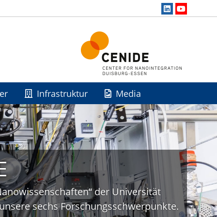
er
Infrastruktur
Media
E
„Nanowissenschaften“ der Universität
uf unsere sechs Forschungsschwerpunkte.