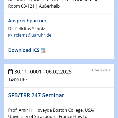
25.01.2023
Room 03/121 | Außerhalb
GDCh Kolloquium
Ansprechpartner
26.01.2023
NanoPorT
Dr. Felicitas Scholz
Online Workshop
rcfems@uaruhr.de
01.02.2023
Download ICS
Physikalisches Kolloquium
Biomimetic colour engineering from nature to
applications
Arbeitskreis
30.11.-0001 - 06.02.2025
01.02.2023
14:00 Uhr
GDCh Kolloquium
20.03.2023 - 21.03.2023
SFB/TRR 247 Seminar
SPP 2122, Annual Meeting, Evonik
Prof. Amir H. Hoveyda Boston College, USA/
21.03.2023 - 23.03.2023
University of Strasbourg, France How to
SPP 2122 Summer School