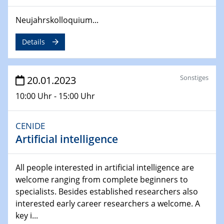
Ausblasen von Wasserstoff in die
Atmosphäre"
Neujahrskolloquium...
Lehrstuhl für Strömungsmechanik und Simulation
Details
reaktiver Strömungen
22.05.2023 - 24.05.2023
Pint of Science Duisburg
Sonstiges
20.01.2023
10:00 Uhr - 15:00 Uhr
23.05.2023 - 24.05.2023
10. NRW Nano-Konferenz
CENIDE
Artificial intelligence
25.05.2023
Ringvorlesung
Ich wandle mich! … wohin und wieso? Lernen und
All people interested in artificial intelligence are
Bildung als Transformation
welcome ranging from complete beginners to
specialists. Besides established researchers also
25.05.2023
interested early career researchers a welcome. A
CENIDE Mitgliederversammlung
key i...