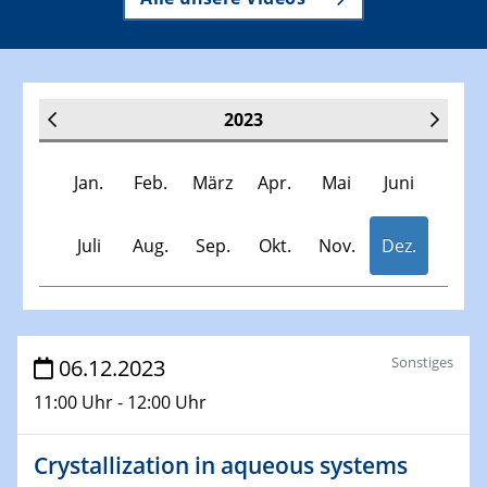
2023
Jan.
Feb.
März
Apr.
Mai
Juni
Juli
Aug.
Sep.
Okt.
Nov.
Dez.
Veranstaltungen
Sonstiges
06.12.2023
11:00 Uhr - 12:00 Uhr
30.11.-0001 - 06.02.2025
SFB/TRR 247 Seminar
Crystallization in aqueous systems