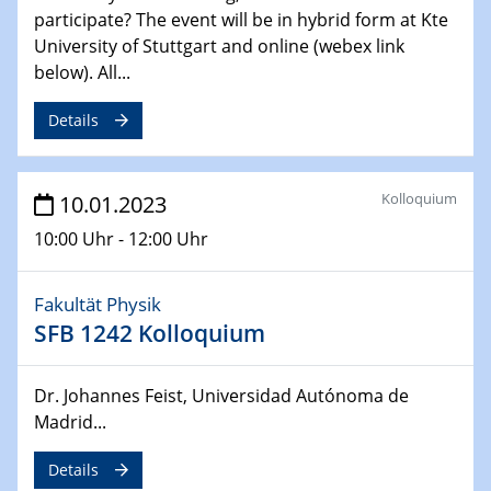
participate? The event will be in hybrid form at Kte
University of Stuttgart and online (webex link
29.03.2023 - 30.03.2023
below). All...
Kooperationsseminar | Brennstoffzellen
und Batterien
Details
Charakterisierung entlang der Prozesskette, vom Pulver
zur funktionalen Schicht
Kolloquium
10.01.2023
20.04.2023
Ringvorlesung
10:00 Uhr - 12:00 Uhr
Podiumsdiskussion: Ich wandle mich! Das Klima und
unser Leben im Ruhrgebiet 2035
Fakultät Physik
SFB 1242 Kolloquium
20.04.2023
2D materials
from scalable MOCVD growth to quantitative structural
Dr. Johannes Feist, Universidad Autónoma de
characterization at the atomic scale
Madrid...
24.04.2023 - 27.04.2023
Details
ACAMEC 2023