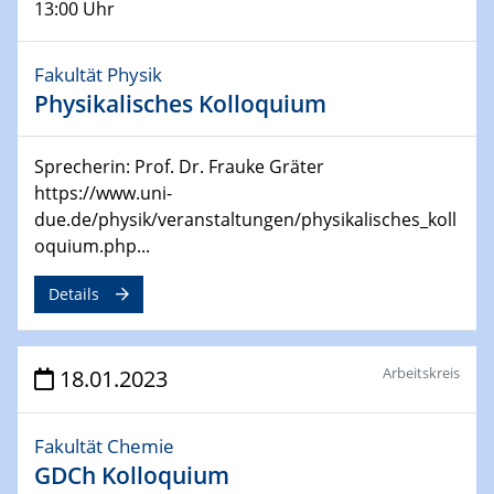
13:00 Uhr
02.05.2023 - 04.05.2023
CENIDE Conference
Fakultät Physik
04.05.2023
Physikalisches Kolloquium
Ringvorlesung
Grüne Transformation oder Greenwashing?
Klimaschutz und Nachhaltigkeit in der Kunstmuseums-
Sprecherin: Prof. Dr. Frauke Gräter
und Ausstellungspolitik
https://www.uni-
due.de/physik/veranstaltungen/physikalisches_koll
08.05.2023 - 12.05.2023
oquium.php...
Defects in Two-dimensional Materials
750. WE-Heraeus-Seminar
Details
11.05.2023
Ringvorlesung
Arbeitskreis
18.01.2023
Mission Possible – Klimaneutrale Stahlindustrie im
Ruhrgebiet
Fakultät Chemie
17.05.2023
GDCh Kolloquium
UDE Thema "Sicherheitsaspekte beim