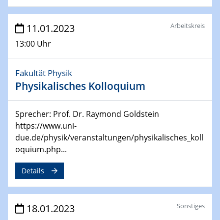
4th Symposium on “Advanced Catalysis and Materials
for Energy Conversion“ (ACAMEC)
Arbeitskreis
11.01.2023
24.04.2023 - 27.04.2023
13:00 Uhr
ACAMEC 2023
IMPRS-RECHARGE 4th Symposium
Fakultät Physik
Physikalisches Kolloquium
27.04.2023 - 20.04.2023
Ringvorlesung
Transformation lernen und lehren – Kompetenzen und
Sprecher: Prof. Dr. Raymond Goldstein
Fähigkeiten für Hochschule der Zukunft
https://www.uni-
due.de/physik/veranstaltungen/physikalisches_koll
27.04.2023
oquium.php...
CENIDE Start-Up Day
Details
27.04.2023
Small Angle Scattering as a Tool for
Nanostructure Determination
Sonstiges
18.01.2023