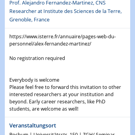
10.01.2023
Prof. Alejandro Fernandez-Martinez, CNS
SFB 1242 Kolloquium
Researcher at Institute des Sciences de la Terre,
Grenoble, France
11.01.2023
Physikalisches Kolloquium
https://www.isterre.fr/annuaire/pages-web-du-
personnel/alex-fernandez-martinez/
18.01.2023
Physikalisches Kolloquium
No registration required
18.01.2023
GDCh Kolloquium
Everybody is welcome
Please feel free to forward this invitation to other
20.01.2023
Artificial intelligence
interested researchers at your institution and
beyond. Early career researchers, like PhD
students, are welcome as well!
25.01.2023
Physikalisches Kolloquium
Physics of light-matter interaction in stars
Veranstaltungsort
Bochum | Universitätsstr. 150 | ZGH/ Seminar