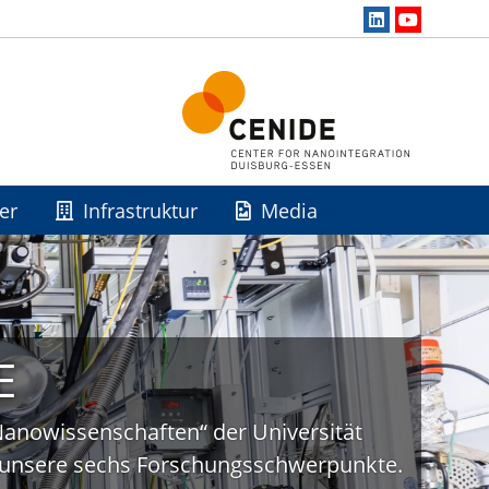
er
Infrastruktur
Media
E
„Nanowissenschaften“ der Universität
uf unsere sechs Forschungsschwerpunkte.