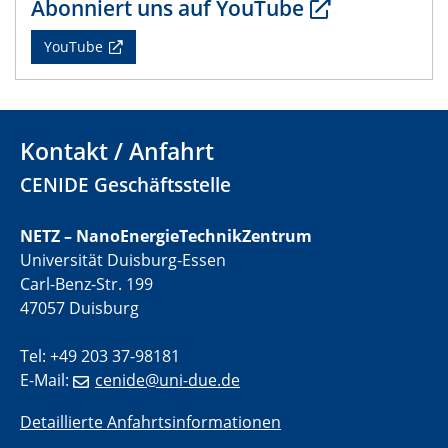
Abonniert uns auf YouTube
CENIDE Mitgliederversammlung
YouTube
22.05.2024
Physikalisches Kolloquium
29.05.2024
Kontakt / Anfahrt
Physikalisches Kolloquium
CENIDE Geschäftsstelle
04.06.2024
SFB 1242 Kolloquium
NETZ – NanoEnergieTechnikZentrum
Universität Duisburg-Essen
05.06.2024
Carl-Benz-Str. 199
GDCh Kolloquium
47057 Duisburg
Antrittsvorlesung
Tel: +49 203 37-98181
10.06.2024
E-Mail:
cenide@uni-due.de
SFB/TRR 270 Kolloquium
Bundesanstalt für Materialforschung und -prüfung
Detaillierte Anfahrtsinformationen
(BAM)