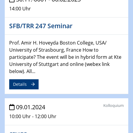
Technische Chemie – Technisch-Makromolekulare
14:00 Uhr
Chemie für die Wasserforschung
SFB/TRR 247 Seminar
29.01.2024
Bewerbungsvorrtag Besetzung W3-Professur
Technische Chemie – Technisch-Makromolekulare
Prof. Amir H. Hoveyda Boston College, USA/
Chemie für die Wasserforschung
University of Strasbourg, France How to
participate? The event will be in hybrid form at Kte
29.01.2024
University of Stuttgart and online (webex link
Bewerbungsvorrtag Besetzung W3-Professur
below). All...
Technische Chemie – Technisch-Makromolekulare
Chemie für die Wasserforschung
Details
30.01.2024
WIN & CENIDE Seminar Series on 2D-
Kolloquium
09.01.2024
MATURE
10:00 Uhr - 12:00 Uhr
31.01.2024
ICAN Nutzertreffen