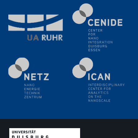
11.06.2024
SFB 1242 Kolloquium
"Transient core-hole screening in photoexcited ZnO
investigated by time-resolved X-ray absorption
spectroscopy"
12.06.2024
GDCh Kolloquium
Festkolloquium Verleihung des Zellner-
Wissenschaftspreises Preisträgerin: Dr. Viktorija
Glembockyté Ludwig-Maximilians-Universität München
12.06.2024
Physikalisches Kolloquium
13.06.2024
UDE4future Ringvorlesung