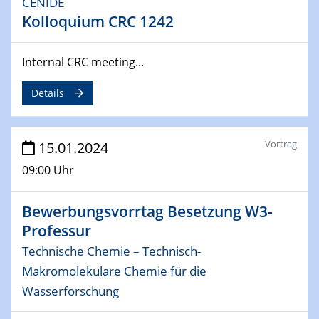
CENIDE
Kolloquium CRC 1242
04.02.2024 - 05.02.2024
ZBT Wasserstofftage
Das Technikforum für Wirtschaft und Wissenschaft
Internal CRC meeting...
07.02.2024
Details
Online-Veranstaltung „Verbundprojekte in
Horizont Europa: Ein Überblick“
Vortrag
15.01.2024
13.02.2024
09:00 Uhr
Electrocatalysis as a Major Enabling
Technology for Decarbonization
ZBT
Bewerbungsvorrtag Besetzung W3-
Professur
14.02.2024
Technische Chemie – Technisch-
"Lhyfe - Produzent und Lieferant von
Makromolekulare Chemie für die
grünem und erneuerbarem Wasserstoff.
Praxisfall, Projekt Duisburg
Wasserforschung