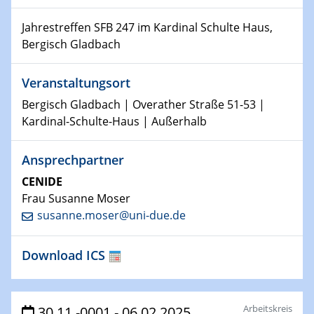
Kolloquium CRC 1242
Jahrestreffen SFB 247 im Kardinal Schulte Haus,
15.01.2024
Bergisch Gladbach
Bewerbungsvorrtag Besetzung W3-Professur
Technische Chemie – Technisch-Makromolekulare
Veranstaltungsort
Chemie für die Wasserforschung
Bergisch Gladbach | Overather Straße 51-53 |
23.01.2024
Kardinal-Schulte-Haus | Außerhalb
Kolloquium CRC 1242
Ansprechpartner
23.01.2024
Kolloquium CRC 1242
CENIDE
Frau Susanne Moser
susanne.moser@uni-due.de
24.01.2024
Bewerbungsvorrtag Besetzung W3-Professur
Technische Chemie – Technisch-Makromolekulare
Download ICS
Chemie für die Wasserforschung
29.01.2024
Arbeitskreis
30.11.-0001 - 06.02.2025
Bewerbungsvorrtag Besetzung W3-Professur