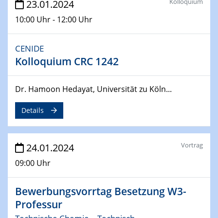
Kolloquium
23.01.2024
10:00 Uhr - 12:00 Uhr
04.04.2024
CENIDE & WIN Seminar Series on 2D-
MATURE
CENIDE
Speaker: Jonathan Coleman (Trinity College Dublin)
Kolloquium CRC 1242
10.04.2024 - 11.04.2024
Kooperationsseminar | Elektrolyse und
Dr. Hamoon Hedayat, Universität zu Köln...
Brennstoffzellen
Details
15.04.2024
Online Workshop
Ben Gurion University
Vortrag
24.01.2024
09:00 Uhr
25.04.2024
CENIDE & WIN Seminar Series on 2D-
MATURE
Bewerbungsvorrtag Besetzung W3-
Speaker: Albert Dato (Harvey Mudd College)
Professur