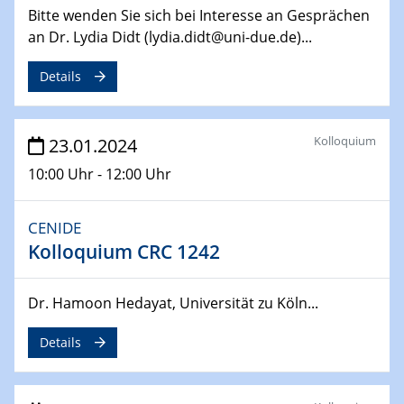
14.02.2024 - 16.02.2024
Bitte wenden Sie sich bei Interesse an Gesprächen
SFB 247
an Dr. Lydia Didt (lydia.didt@uni-due.de)...
Jahrestreffen
Details
01.03.2024
Podcast-Workshop
Online-Kick-Off
Kolloquium
23.01.2024
06.03.2024
10:00 Uhr - 12:00 Uhr
Dynamics of sessile drops in channel flow
ZBT
CENIDE
Kolloquium CRC 1242
07.03.2024
Liquid Organic Hydrogen Carriers (LOHC)
ZBT
Dr. Hamoon Hedayat, Universität zu Köln...
14.03.2024
Details
Microscope Techniques in Materials
Research
From Micro to Nano Analysis