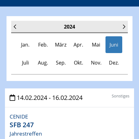
2024
Jan.
Feb.
März
Apr.
Mai
Juni
Juli
Aug.
Sep.
Okt.
Nov.
Dez.
Veranstaltungen
Sonstiges
14.02.2024 - 16.02.2024
30.11.-0001 - 06.02.2025
CENIDE
SFB/TRR 247 Seminar
SFB 247
Jahrestreffen
09.01.2024