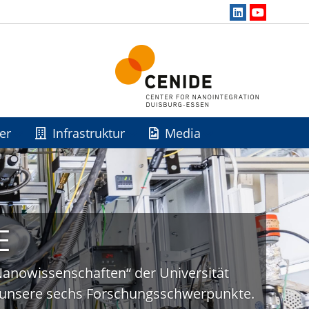
er
Infrastruktur
Media
E
„Nanowissenschaften“ der Universität
uf unsere sechs Forschungsschwerpunkte.