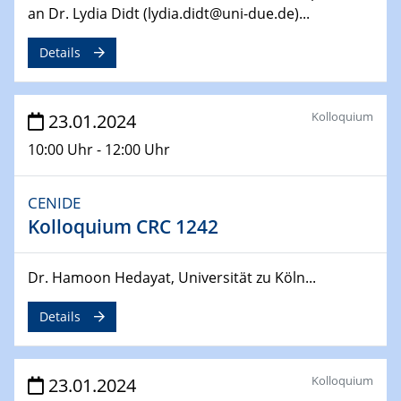
14.02.2024 - 16.02.2024
an Dr. Lydia Didt (lydia.didt@uni-due.de)...
SFB 247
Jahrestreffen
Details
01.03.2024
Podcast-Workshop
Kolloquium
23.01.2024
Online-Kick-Off
10:00 Uhr - 12:00 Uhr
06.03.2024
Dynamics of sessile drops in channel flow
CENIDE
ZBT
Kolloquium CRC 1242
07.03.2024
Liquid Organic Hydrogen Carriers (LOHC)
Dr. Hamoon Hedayat, Universität zu Köln...
ZBT
Details
14.03.2024
Microscope Techniques in Materials
Research
Kolloquium
23.01.2024
From Micro to Nano Analysis