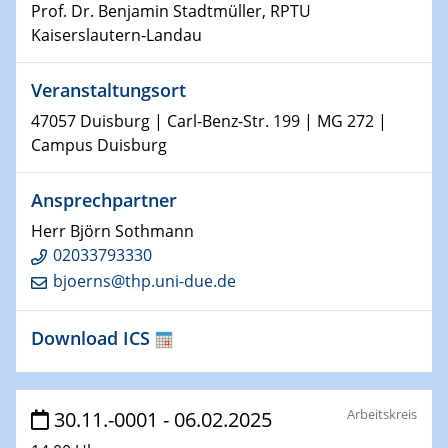
Kolloquium CRC 1242
Prof. Dr. Benjamin Stadtmüller, RPTU
Kaiserslautern-Landau
15.01.2024
Bewerbungsvorrtag Besetzung W3-Professur
Veranstaltungsort
Technische Chemie – Technisch-Makromolekulare
Chemie für die Wasserforschung
47057 Duisburg | Carl-Benz-Str. 199 | MG 272 |
Campus Duisburg
23.01.2024
Kolloquium CRC 1242
Ansprechpartner
Herr Björn Sothmann
23.01.2024
02033793330
Kolloquium CRC 1242
bjoerns@thp.uni-due.de
24.01.2024
Bewerbungsvorrtag Besetzung W3-Professur
Download ICS
Technische Chemie – Technisch-Makromolekulare
Chemie für die Wasserforschung
Arbeitskreis
30.11.-0001 - 06.02.2025
29.01.2024
Bewerbungsvorrtag Besetzung W3-Professur