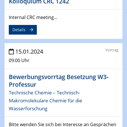
Kolloquium CRC 1242
04.02.2024 - 05.02.2024
ZBT Wasserstofftage
Internal CRC meeting...
Das Technikforum für Wirtschaft und Wissenschaft
Details
07.02.2024
Online-Veranstaltung „Verbundprojekte in
Horizont Europa: Ein Überblick“
Vortrag
15.01.2024
09:00 Uhr
13.02.2024
Electrocatalysis as a Major Enabling
Technology for Decarbonization
Bewerbungsvorrtag Besetzung W3-
ZBT
Professur
Technische Chemie – Technisch-
14.02.2024
Makromolekulare Chemie für die
"Lhyfe - Produzent und Lieferant von
grünem und erneuerbarem Wasserstoff.
Wasserforschung
Praxisfall, Projekt Duisburg
Bitte wenden Sie sich bei Interesse an Gesprächen