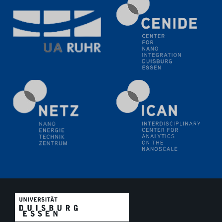
11.06.2024
SFB 1242 Kolloquium
"Transient core-hole screening in photoexcited ZnO
investigated by time-resolved X-ray absorption
spectroscopy"
12.06.2024
GDCh Kolloquium
Festkolloquium Verleihung des Zellner-
Wissenschaftspreises Preisträgerin: Dr. Viktorija
Glembockyté Ludwig-Maximilians-Universität München
12.06.2024
Physikalisches Kolloquium
13.06.2024
UDE4future Ringvorlesung