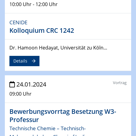
10:00 Uhr - 12:00 Uhr
04.04.2024
CENIDE & WIN Seminar Series on 2D-
CENIDE
MATURE
Kolloquium CRC 1242
Speaker: Jonathan Coleman (Trinity College Dublin)
Dr. Hamoon Hedayat, Universität zu Köln...
10.04.2024 - 11.04.2024
Kooperationsseminar | Elektrolyse und
Brennstoffzellen
Details
15.04.2024
Online Workshop
Vortrag
24.01.2024
Ben Gurion University
09:00 Uhr
25.04.2024
CENIDE & WIN Seminar Series on 2D-
Bewerbungsvorrtag Besetzung W3-
MATURE
Professur
Speaker: Albert Dato (Harvey Mudd College)
Technische Chemie – Technisch-