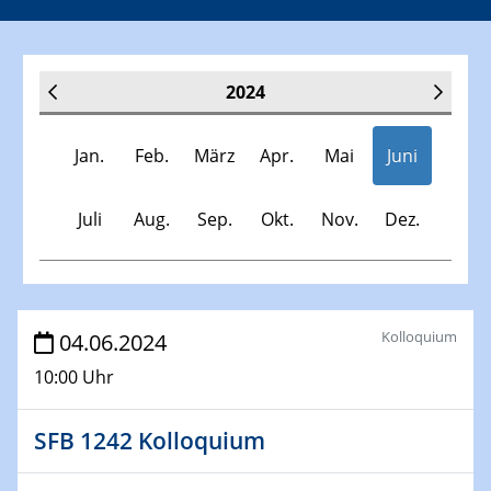
2024
Jan.
Feb.
März
Apr.
Mai
Juni
Juli
Aug.
Sep.
Okt.
Nov.
Dez.
Veranstaltungen
Kolloquium
04.06.2024
10:00 Uhr
30.11.-0001 - 06.02.2025
SFB/TRR 247 Seminar
SFB 1242 Kolloquium
09.01.2024