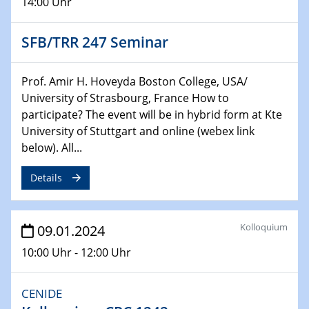
14:00 Uhr
Technische Chemie – Technisch-Makromolekulare
Chemie für die Wasserforschung
SFB/TRR 247 Seminar
29.01.2024
Bewerbungsvorrtag Besetzung W3-Professur
Prof. Amir H. Hoveyda Boston College, USA/
Technische Chemie – Technisch-Makromolekulare
University of Strasbourg, France How to
Chemie für die Wasserforschung
participate? The event will be in hybrid form at Kte
University of Stuttgart and online (webex link
29.01.2024
below). All...
Bewerbungsvorrtag Besetzung W3-Professur
Technische Chemie – Technisch-Makromolekulare
Details
Chemie für die Wasserforschung
30.01.2024
Kolloquium
09.01.2024
WIN & CENIDE Seminar Series on 2D-
MATURE
10:00 Uhr - 12:00 Uhr
31.01.2024
CENIDE
ICAN Nutzertreffen