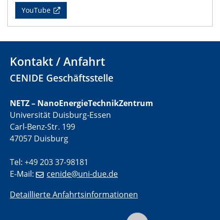
CENIDE Mitgliederversammlung
YouTube
22.05.2024
Physikalisches Kolloquium
Kontakt / Anfahrt
29.05.2024
CENIDE Geschäftsstelle
Physikalisches Kolloquium
04.06.2024
NETZ – NanoEnergieTechnikZentrum
SFB 1242 Kolloquium
Universität Duisburg-Essen
Carl-Benz-Str. 199
05.06.2024
47057 Duisburg
GDCh Kolloquium
Antrittsvorlesung
Tel: +49 203 37-98181
E-Mail:
cenide@uni-due.de
10.06.2024
SFB/TRR 270 Kolloquium
Detaillierte Anfahrtsinformationen
Bundesanstalt für Materialforschung und -prüfung
(BAM)