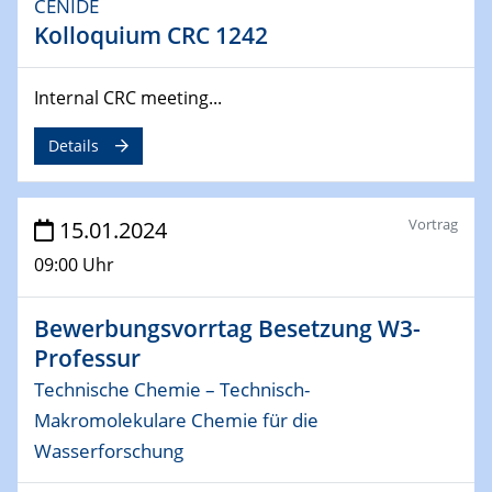
CENIDE
ICAN Nutzertreffen
Kolloquium CRC 1242
04.02.2024 - 05.02.2024
ZBT Wasserstofftage
Internal CRC meeting...
Das Technikforum für Wirtschaft und Wissenschaft
Details
07.02.2024
Online-Veranstaltung „Verbundprojekte in
Horizont Europa: Ein Überblick“
Vortrag
15.01.2024
09:00 Uhr
13.02.2024
Electrocatalysis as a Major Enabling
Technology for Decarbonization
Bewerbungsvorrtag Besetzung W3-
ZBT
Professur
Technische Chemie – Technisch-
14.02.2024
"Lhyfe - Produzent und Lieferant von
Makromolekulare Chemie für die
grünem und erneuerbarem Wasserstoff.
Wasserforschung
Praxisfall, Projekt Duisburg