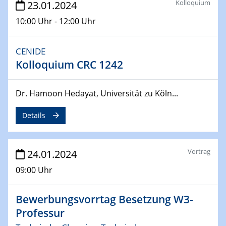
Kolloquium
23.01.2024
From Micro to Nano Analysis
10:00 Uhr - 12:00 Uhr
04.04.2024
CENIDE & WIN Seminar Series on 2D-
CENIDE
MATURE
Kolloquium CRC 1242
Speaker: Jonathan Coleman (Trinity College Dublin)
10.04.2024 - 11.04.2024
Dr. Hamoon Hedayat, Universität zu Köln...
Kooperationsseminar | Elektrolyse und
Brennstoffzellen
Details
15.04.2024
Online Workshop
Vortrag
24.01.2024
Ben Gurion University
09:00 Uhr
25.04.2024
CENIDE & WIN Seminar Series on 2D-
Bewerbungsvorrtag Besetzung W3-
MATURE
Professur
Speaker: Albert Dato (Harvey Mudd College)