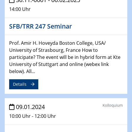
Bewerbungsvorrtag Besetzung W3-Professur
14:00 Uhr
Technische Chemie – Technisch-Makromolekulare
Chemie für die Wasserforschung
SFB/TRR 247 Seminar
29.01.2024
Bewerbungsvorrtag Besetzung W3-Professur
Prof. Amir H. Hoveyda Boston College, USA/
Technische Chemie – Technisch-Makromolekulare
University of Strasbourg, France How to
Chemie für die Wasserforschung
participate? The event will be in hybrid form at Kte
University of Stuttgart and online (webex link
29.01.2024
below). All...
Bewerbungsvorrtag Besetzung W3-Professur
Technische Chemie – Technisch-Makromolekulare
Details
Chemie für die Wasserforschung
30.01.2024
Kolloquium
09.01.2024
WIN & CENIDE Seminar Series on 2D-
MATURE
10:00 Uhr - 12:00 Uhr
31.01.2024