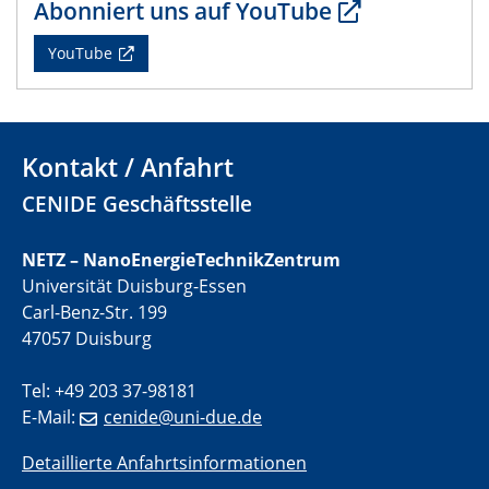
Abonniert uns auf YouTube
22.05.2024
CENIDE Mitgliederversammlung
YouTube
22.05.2024
Physikalisches Kolloquium
Kontakt / Anfahrt
29.05.2024
Physikalisches Kolloquium
CENIDE Geschäftsstelle
04.06.2024
NETZ – NanoEnergieTechnikZentrum
SFB 1242 Kolloquium
Universität Duisburg-Essen
Carl-Benz-Str. 199
05.06.2024
47057 Duisburg
GDCh Kolloquium
Antrittsvorlesung
Tel: +49 203 37-98181
E-Mail:
cenide@uni-due.de
10.06.2024
SFB/TRR 270 Kolloquium
Detaillierte Anfahrtsinformationen
Bundesanstalt für Materialforschung und -prüfung