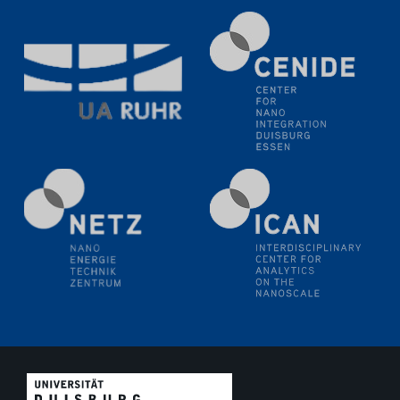
(BAM)
11.06.2024
SFB 1242 Kolloquium
"Transient core-hole screening in photoexcited ZnO
investigated by time-resolved X-ray absorption
spectroscopy"
12.06.2024
GDCh Kolloquium
Festkolloquium Verleihung des Zellner-
Wissenschaftspreises Preisträgerin: Dr. Viktorija
Glembockyté Ludwig-Maximilians-Universität München
12.06.2024
Physikalisches Kolloquium
13.06.2024
UDE4future Ringvorlesung