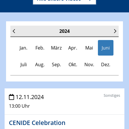
2024
Jan.
Feb.
März
Apr.
Mai
Juni
Juli
Aug.
Sep.
Okt.
Nov.
Dez.
Veranstaltungen
Sonstiges
12.11.2024
13:00 Uhr
30.11.-0001 - 06.02.2025
SFB/TRR 247 Seminar
CENIDE Celebration