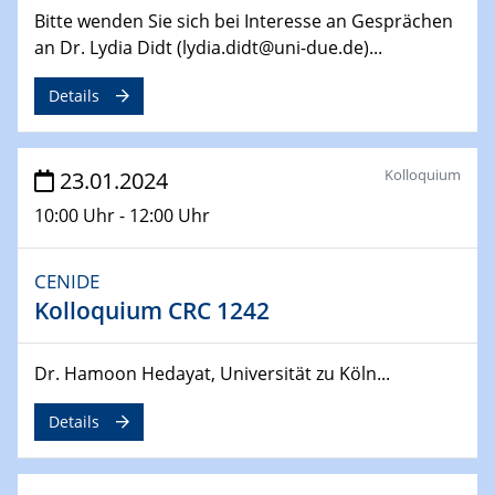
Bitte wenden Sie sich bei Interesse an Gesprächen
14.02.2024 - 16.02.2024
an Dr. Lydia Didt (lydia.didt@uni-due.de)...
SFB 247
Jahrestreffen
Details
01.03.2024
Podcast-Workshop
Kolloquium
23.01.2024
Online-Kick-Off
10:00 Uhr - 12:00 Uhr
06.03.2024
Dynamics of sessile drops in channel flow
CENIDE
ZBT
Kolloquium CRC 1242
07.03.2024
Liquid Organic Hydrogen Carriers (LOHC)
Dr. Hamoon Hedayat, Universität zu Köln...
ZBT
Details
14.03.2024
Microscope Techniques in Materials
Research