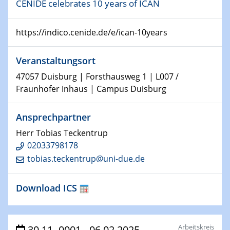
09.01.2024
CENIDE celebrates 10 years of ICAN
Kolloquium CRC 1242
https://indico.cenide.de/e/ican-10years
15.01.2024
Bewerbungsvorrtag Besetzung W3-Professur
Veranstaltungsort
Technische Chemie – Technisch-Makromolekulare
Chemie für die Wasserforschung
47057 Duisburg | Forsthausweg 1 | L007 /
Fraunhofer Inhaus | Campus Duisburg
23.01.2024
Kolloquium CRC 1242
Ansprechpartner
Herr Tobias Teckentrup
23.01.2024
Kolloquium CRC 1242
02033798178
tobias.teckentrup@uni-due.de
24.01.2024
Bewerbungsvorrtag Besetzung W3-Professur
Download ICS
Technische Chemie – Technisch-Makromolekulare
Chemie für die Wasserforschung
Arbeitskreis
30.11.-0001 - 06.02.2025
29.01.2024