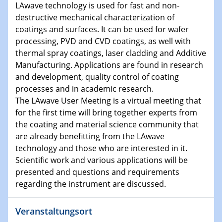
Kolloquium CRC 1242
LAwave technology is used for fast and non-
destructive mechanical characterization of
15.01.2024
coatings and surfaces. It can be used for wafer
Bewerbungsvorrtag Besetzung W3-Professur
processing, PVD and CVD coatings, as well with
Technische Chemie – Technisch-Makromolekulare
thermal spray coatings, laser cladding and Additive
Chemie für die Wasserforschung
Manufacturing. Applications are found in research
and development, quality control of coating
23.01.2024
processes and in academic research.
Kolloquium CRC 1242
The LAwave User Meeting is a virtual meeting that
for the first time will bring together experts from
23.01.2024
the coating and material science community that
Kolloquium CRC 1242
are already benefitting from the LAwave
technology and those who are interested in it.
24.01.2024
Scientific work and various applications will be
Bewerbungsvorrtag Besetzung W3-Professur
presented and questions and requirements
Technische Chemie – Technisch-Makromolekulare
regarding the instrument are discussed.
Chemie für die Wasserforschung
Veranstaltungsort
29.01.2024
Bewerbungsvorrtag Besetzung W3-Professur