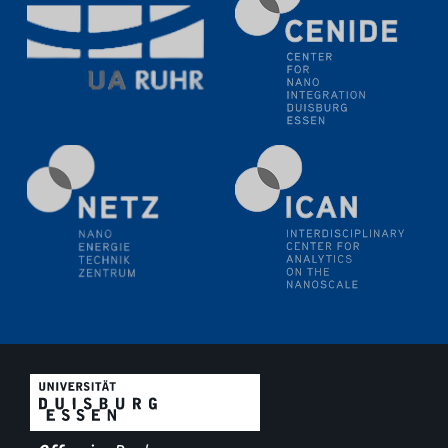
18.06.2024
SFB/TRR 270 Kolloquium
Polo – Research Laboratories for Emerging Technologies
in Cooling and Thermophysics, Federal University of
Santa Catarina
18.06.2024
MPI SusMat
Hydrogen effects on the deformation and fracture of
alloys
19.06.2024
Physikalisches Kolloquium
20.06.2024
UDE4future Ringvorlesung
26.06.2024
Physikalisches Kolloquium