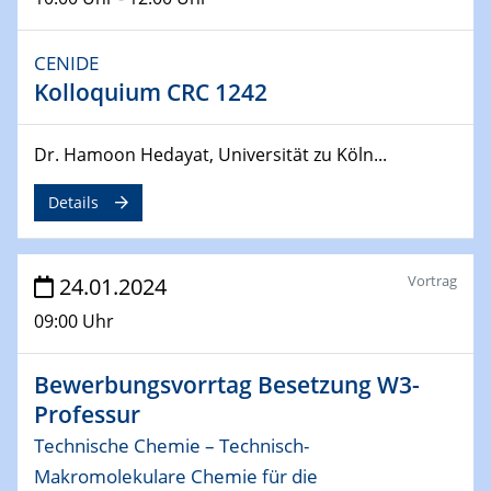
29.04.2024
MAT4HY․NRW
Symposium
CENIDE
Kolloquium CRC 1242
30.04.2024
SFB 1242 Kolloquium
Dr. Hamoon Hedayat, Universität zu Köln...
"Integrated Quantum Dot Optomechanics"
Details
07.05.2024
SFB/TRR 270 Kolloquium
Mikrostruktur-Design in magnetostorischen Materialien
Vortrag
24.01.2024
auf Übergang auf
09:00 Uhr
07.05.2024
SFB 1242 Kolloquium
Bewerbungsvorrtag Besetzung W3-
"Thermal relaxation asymmetry in reversible and driven
Professur
systems"
Technische Chemie – Technisch-
08.05.2024
Makromolekulare Chemie für die