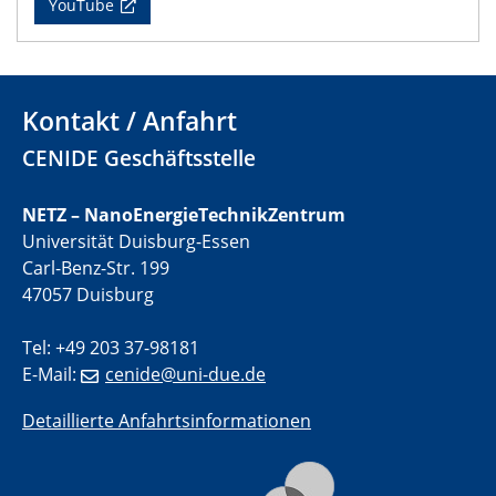
YouTube
11.06.2024
SFB 1242 Kolloquium
"Transient core-hole screening in photoexcited ZnO
Kontakt / Anfahrt
investigated by time-resolved X-ray absorption
spectroscopy"
CENIDE Geschäftsstelle
12.06.2024
NETZ – NanoEnergieTechnikZentrum
GDCh Kolloquium
Universität Duisburg-Essen
Festkolloquium Verleihung des Zellner-
Carl-Benz-Str. 199
Wissenschaftspreises Preisträgerin: Dr. Viktorija
47057 Duisburg
Glembockyté Ludwig-Maximilians-Universität München
Tel: +49 203 37-98181
12.06.2024
Physikalisches Kolloquium
E-Mail:
cenide@uni-due.de
Detaillierte Anfahrtsinformationen
13.06.2024
UDE4future Ringvorlesung