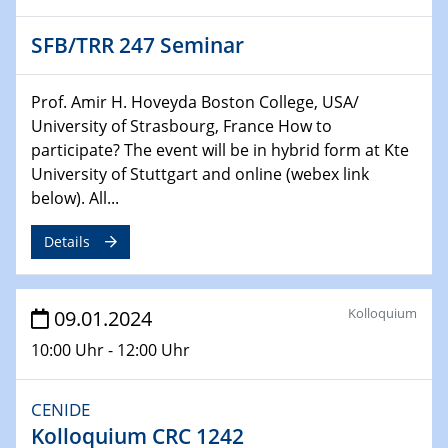
04.02.2024 - 05.02.2024
SFB/TRR 247 Seminar
ZBT Wasserstofftage
Das Technikforum für Wirtschaft und Wissenschaft
Prof. Amir H. Hoveyda Boston College, USA/
University of Strasbourg, France How to
07.02.2024
participate? The event will be in hybrid form at Kte
Online-Veranstaltung „Verbundprojekte in
Horizont Europa: Ein Überblick“
University of Stuttgart and online (webex link
below). All...
13.02.2024
Details
Electrocatalysis as a Major Enabling
Technology for Decarbonization
ZBT
Kolloquium
09.01.2024
14.02.2024
10:00 Uhr - 12:00 Uhr
"Lhyfe - Produzent und Lieferant von
grünem und erneuerbarem Wasserstoff.
Praxisfall, Projekt Duisburg
CENIDE
Kolloquium CRC 1242