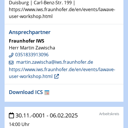
Duisburg | Carl-Benz-Str. 199 |
Technische Chemie – Technisch-Makromolekulare
https://www.iws.fraunhofer.de/en/events/lawave-
Chemie für die Wasserforschung
user-workshop.html
29.01.2024
Ansprechpartner
Bewerbungsvorrtag Besetzung W3-Professur
Technische Chemie – Technisch-Makromolekulare
Fraunhofer IWS
Chemie für die Wasserforschung
Herr Martin Zawischa
0351833913096
29.01.2024
martin.zawischa@​iws.fraunhofer.de
Bewerbungsvorrtag Besetzung W3-Professur
https://www.iws.fraunhofer.de/en/events/lawave-
Technische Chemie – Technisch-Makromolekulare
user-workshop.html
Chemie für die Wasserforschung
Download ICS
30.01.2024
WIN & CENIDE Seminar Series on 2D-
MATURE
Arbeitskreis
30.11.-0001 - 06.02.2025
31.01.2024
ICAN Nutzertreffen
14:00 Uhr