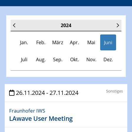
2024
Jan.
Feb.
März
Apr.
Mai
Juni
Juli
Aug.
Sep.
Okt.
Nov.
Dez.
Veranstaltungen
Sonstiges
26.11.2024 - 27.11.2024
30.11.-0001 - 06.02.2025
Fraunhofer IWS
SFB/TRR 247 Seminar
LAwave User Meeting
09.01.2024