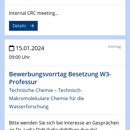
14.02.2024 - 16.02.2024
SFB 247
Internal CRC meeting...
Jahrestreffen
Details
01.03.2024
Podcast-Workshop
Online-Kick-Off
Vortrag
15.01.2024
06.03.2024
09:00 Uhr
Dynamics of sessile drops in channel flow
ZBT
Bewerbungsvorrtag Besetzung W3-
Professur
07.03.2024
Liquid Organic Hydrogen Carriers (LOHC)
Technische Chemie – Technisch-
ZBT
Makromolekulare Chemie für die
Wasserforschung
14.03.2024
Microscope Techniques in Materials
Research
Bitte wenden Sie sich bei Interesse an Gesprächen
From Micro to Nano Analysis
an Dr. Lydia Didt (lydia.didt@uni-due.de)...