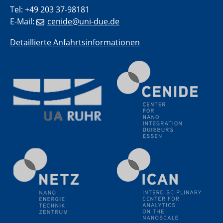
(BAM)
Tel: +49 203 37-98181
E-Mail:
cenide@uni-due.de
11.06.2024
SFB 1242 Kolloquium
Detaillierte Anfahrtsinformationen
"Transient core-hole screening in photoexcited ZnO
investigated by time-resolved X-ray absorption
spectroscopy"
12.06.2024
GDCh Kolloquium
Festkolloquium Verleihung des Zellner-
Wissenschaftspreises Preisträgerin: Dr. Viktorija
Glembockyté Ludwig-Maximilians-Universität München
12.06.2024
Physikalisches Kolloquium
13.06.2024
UDE4future Ringvorlesung