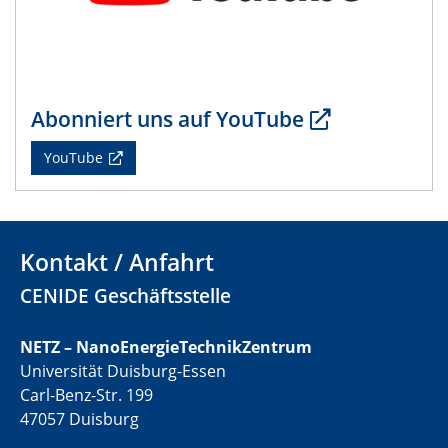
22.05.2024
CENIDE Mitgliederversammlung
22.05.2024
Physikalisches Kolloquium
Abonniert uns auf YouTube
29.05.2024
YouTube
Physikalisches Kolloquium
04.06.2024
SFB 1242 Kolloquium
Kontakt / Anfahrt
CENIDE Geschäftsstelle
05.06.2024
GDCh Kolloquium
Antrittsvorlesung
NETZ – NanoEnergieTechnikZentrum
Universität Duisburg-Essen
10.06.2024
Carl-Benz-Str. 199
SFB/TRR 270 Kolloquium
47057 Duisburg
Bundesanstalt für Materialforschung und -prüfung