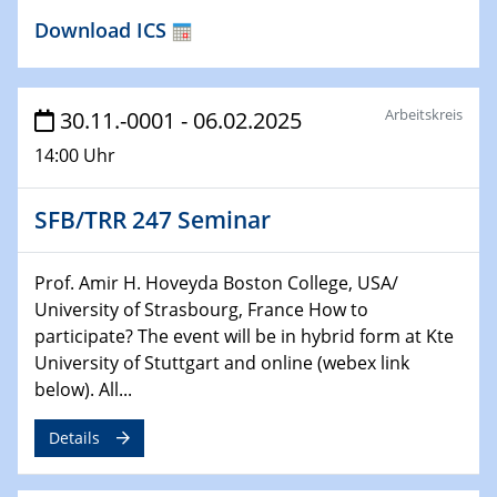
Bewerbungsvorrtag Besetzung W3-Professur
Download ICS
Technische Chemie – Technisch-Makromolekulare
Chemie für die Wasserforschung
Arbeitskreis
29.01.2024
30.11.-0001 - 06.02.2025
Bewerbungsvorrtag Besetzung W3-Professur
14:00 Uhr
Technische Chemie – Technisch-Makromolekulare
Chemie für die Wasserforschung
SFB/TRR 247 Seminar
29.01.2024
Bewerbungsvorrtag Besetzung W3-Professur
Prof. Amir H. Hoveyda Boston College, USA/
Technische Chemie – Technisch-Makromolekulare
University of Strasbourg, France How to
Chemie für die Wasserforschung
participate? The event will be in hybrid form at Kte
University of Stuttgart and online (webex link
30.01.2024
below). All...
WIN & CENIDE Seminar Series on 2D-
MATURE
Details
31.01.2024