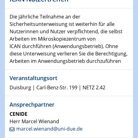
Kolloquium CRC 1242
Die jährliche Teilnahme an der
15.01.2024
Sicherheitsunterweisung ist weiterhin für alle
Bewerbungsvorrtag Besetzung W3-Professur
Nutzerinnen und Nutzer verpflichtend, die selbst
Technische Chemie – Technisch-Makromolekulare
Arbeiten im Mikroskopiezentrum von
Chemie für die Wasserforschung
ICAN durchführen (Anwendungsbetrieb). Ohne
diese Unterweisung verlieren Sie die Berechtigung,
23.01.2024
Arbeiten im Anwendungsbetrieb durchzuführen
Kolloquium CRC 1242
Veranstaltungsort
23.01.2024
Kolloquium CRC 1242
Duisburg | Carl-Benz-Str. 199 | NETZ 2.42
24.01.2024
Ansprechpartner
Bewerbungsvorrtag Besetzung W3-Professur
Technische Chemie – Technisch-Makromolekulare
CENIDE
Chemie für die Wasserforschung
Herr Marcel Wienand
marcel.wienand@uni-due.de
29.01.2024