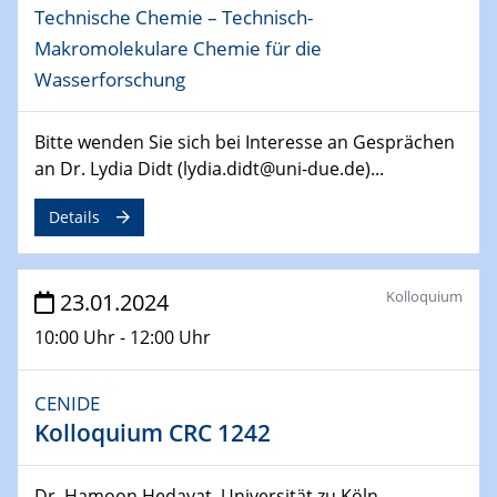
Technische Chemie – Technisch-
14.02.2024 - 16.02.2024
SFB 247
Makromolekulare Chemie für die
Jahrestreffen
Wasserforschung
01.03.2024
Bitte wenden Sie sich bei Interesse an Gesprächen
Podcast-Workshop
an Dr. Lydia Didt (lydia.didt@uni-due.de)...
Online-Kick-Off
Details
06.03.2024
Dynamics of sessile drops in channel flow
ZBT
Kolloquium
23.01.2024
07.03.2024
10:00 Uhr - 12:00 Uhr
Liquid Organic Hydrogen Carriers (LOHC)
ZBT
CENIDE
Kolloquium CRC 1242
14.03.2024
Microscope Techniques in Materials
Research
Dr. Hamoon Hedayat, Universität zu Köln...