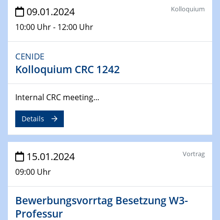
ICAN Nutzertreffen
Kolloquium
09.01.2024
04.02.2024 - 05.02.2024
10:00 Uhr - 12:00 Uhr
ZBT Wasserstofftage
Das Technikforum für Wirtschaft und Wissenschaft
CENIDE
Kolloquium CRC 1242
07.02.2024
Online-Veranstaltung „Verbundprojekte in
Horizont Europa: Ein Überblick“
Internal CRC meeting...
13.02.2024
Details
Electrocatalysis as a Major Enabling
Technology for Decarbonization
ZBT
Vortrag
15.01.2024
09:00 Uhr
14.02.2024
"Lhyfe - Produzent und Lieferant von
grünem und erneuerbarem Wasserstoff.
Bewerbungsvorrtag Besetzung W3-
Praxisfall, Projekt Duisburg
Professur