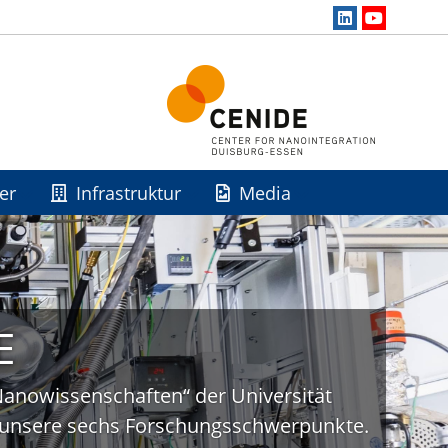
er
Infrastruktur
Media
E
„Nanowissenschaften“ der Universität
uf unsere sechs Forschungsschwerpunkte.