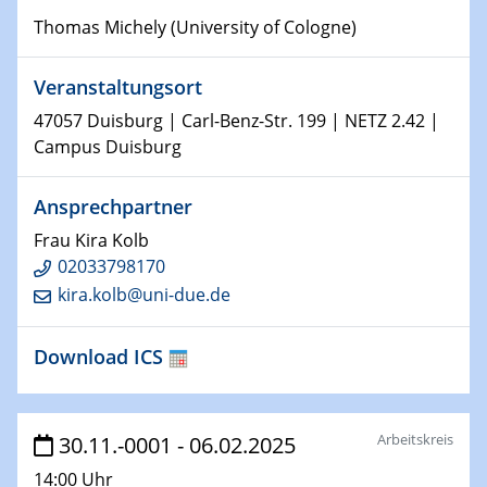
Thomas Michely (University of Cologne)
15.01.2024
Bewerbungsvorrtag Besetzung W3-Professur
Veranstaltungsort
Technische Chemie – Technisch-Makromolekulare
Chemie für die Wasserforschung
47057 Duisburg | Carl-Benz-Str. 199 | NETZ 2.42 |
Campus Duisburg
23.01.2024
Kolloquium CRC 1242
Ansprechpartner
Frau Kira Kolb
23.01.2024
Kolloquium CRC 1242
02033798170
kira.kolb@uni-due.de
24.01.2024
Bewerbungsvorrtag Besetzung W3-Professur
Download ICS
Technische Chemie – Technisch-Makromolekulare
Chemie für die Wasserforschung
Arbeitskreis
30.11.-0001 - 06.02.2025
29.01.2024
Bewerbungsvorrtag Besetzung W3-Professur
14:00 Uhr