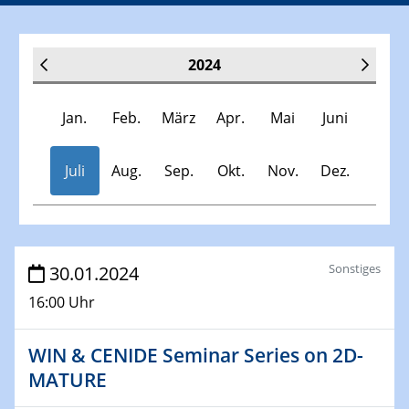
2024
Jan.
Feb.
März
Apr.
Mai
Juni
Juli
Aug.
Sep.
Okt.
Nov.
Dez.
Veranstaltungen
Sonstiges
30.01.2024
16:00 Uhr
30.11.-0001 - 06.02.2025
SFB/TRR 247 Seminar
WIN & CENIDE Seminar Series on 2D-
MATURE
09.01.2024
Kolloquium CRC 1242