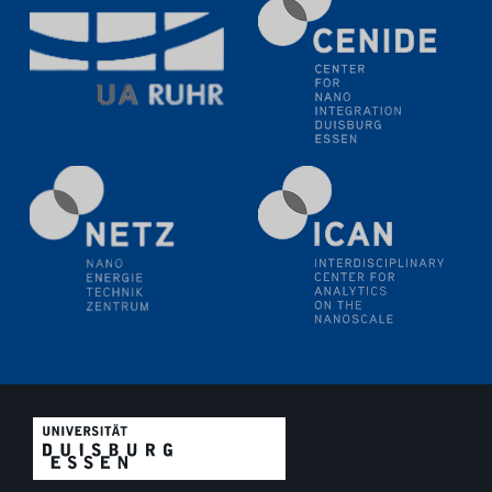
11.06.2024
SFB 1242 Kolloquium
"Transient core-hole screening in photoexcited ZnO
investigated by time-resolved X-ray absorption
spectroscopy"
12.06.2024
GDCh Kolloquium
Festkolloquium Verleihung des Zellner-
Wissenschaftspreises Preisträgerin: Dr. Viktorija
Glembockyté Ludwig-Maximilians-Universität München
12.06.2024
Physikalisches Kolloquium
13.06.2024
UDE4future Ringvorlesung
18.06.2024