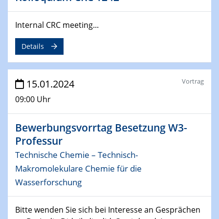
04.02.2024 - 05.02.2024
ZBT Wasserstofftage
Internal CRC meeting...
Das Technikforum für Wirtschaft und Wissenschaft
Details
07.02.2024
Online-Veranstaltung „Verbundprojekte in
Horizont Europa: Ein Überblick“
Vortrag
15.01.2024
09:00 Uhr
13.02.2024
Electrocatalysis as a Major Enabling
Technology for Decarbonization
Bewerbungsvorrtag Besetzung W3-
ZBT
Professur
Technische Chemie – Technisch-
14.02.2024
"Lhyfe - Produzent und Lieferant von
Makromolekulare Chemie für die
grünem und erneuerbarem Wasserstoff.
Wasserforschung
Praxisfall, Projekt Duisburg
Bitte wenden Sie sich bei Interesse an Gesprächen
14.02.2024 - 16.02.2024