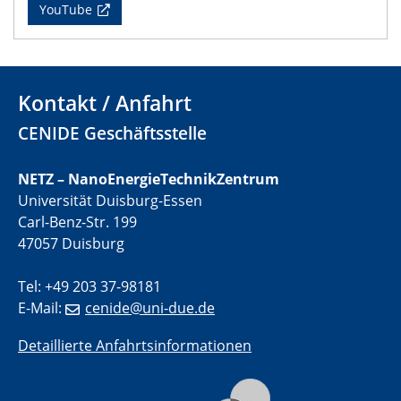
CENIDE Mitgliederversammlung
YouTube
22.05.2024
Physikalisches Kolloquium
Kontakt / Anfahrt
29.05.2024
Physikalisches Kolloquium
CENIDE Geschäftsstelle
04.06.2024
NETZ – NanoEnergieTechnikZentrum
SFB 1242 Kolloquium
Universität Duisburg-Essen
Carl-Benz-Str. 199
05.06.2024
47057 Duisburg
GDCh Kolloquium
Antrittsvorlesung
Tel: +49 203 37-98181
E-Mail:
cenide@uni-due.de
10.06.2024
SFB/TRR 270 Kolloquium
Detaillierte Anfahrtsinformationen
Bundesanstalt für Materialforschung und -prüfung
(BAM)