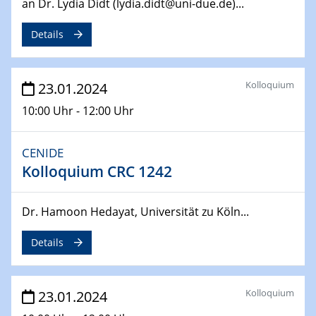
an Dr. Lydia Didt (lydia.didt@uni-due.de)...
SFB 247
Jahrestreffen
Details
01.03.2024
Podcast-Workshop
Kolloquium
23.01.2024
Online-Kick-Off
10:00 Uhr - 12:00 Uhr
06.03.2024
Dynamics of sessile drops in channel flow
CENIDE
ZBT
Kolloquium CRC 1242
07.03.2024
Liquid Organic Hydrogen Carriers (LOHC)
Dr. Hamoon Hedayat, Universität zu Köln...
ZBT
Details
14.03.2024
Microscope Techniques in Materials
Research
Kolloquium
23.01.2024
From Micro to Nano Analysis