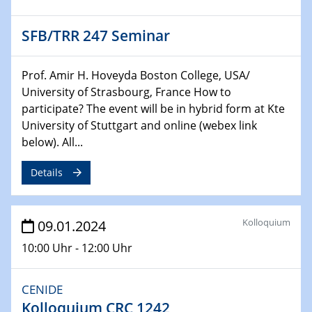
Technische Chemie – Technisch-Makromolekulare
Chemie für die Wasserforschung
SFB/TRR 247 Seminar
29.01.2024
Bewerbungsvorrtag Besetzung W3-Professur
Prof. Amir H. Hoveyda Boston College, USA/
Technische Chemie – Technisch-Makromolekulare
University of Strasbourg, France How to
Chemie für die Wasserforschung
participate? The event will be in hybrid form at Kte
University of Stuttgart and online (webex link
29.01.2024
below). All...
Bewerbungsvorrtag Besetzung W3-Professur
Technische Chemie – Technisch-Makromolekulare
Details
Chemie für die Wasserforschung
30.01.2024
Kolloquium
09.01.2024
WIN & CENIDE Seminar Series on 2D-
MATURE
10:00 Uhr - 12:00 Uhr
31.01.2024
CENIDE
ICAN Nutzertreffen
Kolloquium CRC 1242