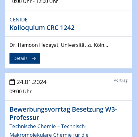
10:00 Uhr - 12:00 Uhr
04.04.2024
CENIDE & WIN Seminar Series on 2D-
CENIDE
MATURE
Kolloquium CRC 1242
Speaker: Jonathan Coleman (Trinity College Dublin)
10.04.2024 - 11.04.2024
Dr. Hamoon Hedayat, Universität zu Köln...
Kooperationsseminar | Elektrolyse und
Brennstoffzellen
Details
15.04.2024
Online Workshop
Vortrag
24.01.2024
Ben Gurion University
09:00 Uhr
25.04.2024
CENIDE & WIN Seminar Series on 2D-
Bewerbungsvorrtag Besetzung W3-
MATURE
Professur
Speaker: Albert Dato (Harvey Mudd College)
Technische Chemie – Technisch-
Makromolekulare Chemie für die
29.04.2024