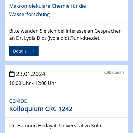
SFB 247
Makromolekulare Chemie für die
Jahrestreffen
Wasserforschung
01.03.2024
Podcast-Workshop
Bitte wenden Sie sich bei Interesse an Gesprächen
Online-Kick-Off
an Dr. Lydia Didt (lydia.didt@uni-due.de)...
Details
06.03.2024
Dynamics of sessile drops in channel flow
ZBT
Kolloquium
23.01.2024
07.03.2024
10:00 Uhr - 12:00 Uhr
Liquid Organic Hydrogen Carriers (LOHC)
ZBT
CENIDE
Kolloquium CRC 1242
14.03.2024
Microscope Techniques in Materials
Research
Dr. Hamoon Hedayat, Universität zu Köln...
From Micro to Nano Analysis