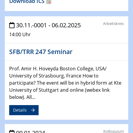
Download ICS
Technische Chemie – Technisch-Makromolekulare
Chemie für die Wasserforschung
29.01.2024
Arbeitskreis
30.11.-0001 - 06.02.2025
Bewerbungsvorrtag Besetzung W3-Professur
14:00 Uhr
Technische Chemie – Technisch-Makromolekulare
Chemie für die Wasserforschung
SFB/TRR 247 Seminar
29.01.2024
Bewerbungsvorrtag Besetzung W3-Professur
Prof. Amir H. Hoveyda Boston College, USA/
Technische Chemie – Technisch-Makromolekulare
University of Strasbourg, France How to
Chemie für die Wasserforschung
participate? The event will be in hybrid form at Kte
University of Stuttgart and online (webex link
30.01.2024
WIN & CENIDE Seminar Series on 2D-
below). All...
MATURE
Details
31.01.2024
ICAN Nutzertreffen
Kolloquium
09.01.2024