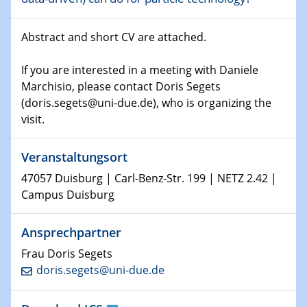
15.01.2024
Abstract and short CV are attached.
Bewerbungsvorrtag Besetzung W3-Professur
Technische Chemie – Technisch-Makromolekulare
If you are interested in a meeting with Daniele
Chemie für die Wasserforschung
Marchisio, please contact Doris Segets
(doris.segets@uni-due.de), who is organizing the
23.01.2024
Kolloquium CRC 1242
visit.
23.01.2024
Veranstaltungsort
Kolloquium CRC 1242
47057 Duisburg | Carl-Benz-Str. 199 | NETZ 2.42 |
Campus Duisburg
24.01.2024
Bewerbungsvorrtag Besetzung W3-Professur
Ansprechpartner
Technische Chemie – Technisch-Makromolekulare
Chemie für die Wasserforschung
Frau Doris Segets
doris.segets@uni-due.de
29.01.2024
Bewerbungsvorrtag Besetzung W3-Professur