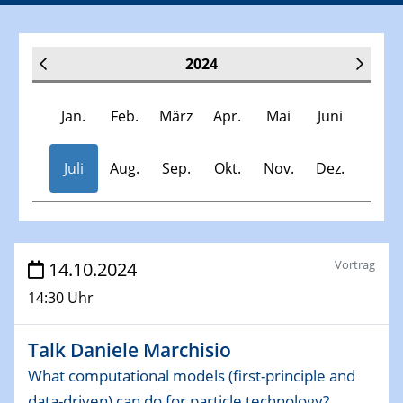
2024
Jan.
Feb.
März
Apr.
Mai
Juni
Juli
Aug.
Sep.
Okt.
Nov.
Dez.
Veranstaltungen
Vortrag
14.10.2024
14:30 Uhr
30.11.-0001 - 06.02.2025
SFB/TRR 247 Seminar
Talk Daniele Marchisio
09.01.2024
What computational models (first-principle and
Kolloquium CRC 1242
data-driven) can do for particle technology?