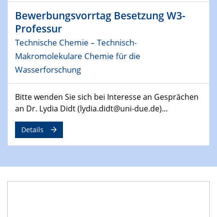
MAT4HY․NRW
Bewerbungsvorrtag Besetzung W3-
Symposium
Professur
Technische Chemie – Technisch-
30.04.2024
SFB 1242 Kolloquium
Makromolekulare Chemie für die
"Integrated Quantum Dot Optomechanics"
Wasserforschung
07.05.2024
Bitte wenden Sie sich bei Interesse an Gesprächen
SFB/TRR 270 Kolloquium
an Dr. Lydia Didt (lydia.didt@uni-due.de)...
Mikrostruktur-Design in magnetostorischen Materialien
auf Übergang auf
Details
07.05.2024
SFB 1242 Kolloquium
"Thermal relaxation asymmetry in reversible and driven
systems"
08.05.2024
Physikalisches Kolloquium