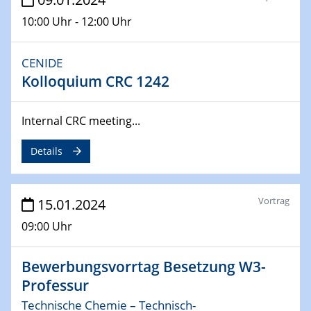
04.02.2024 - 05.02.2024
10:00 Uhr - 12:00 Uhr
ZBT Wasserstofftage
Das Technikforum für Wirtschaft und Wissenschaft
CENIDE
Kolloquium CRC 1242
07.02.2024
Online-Veranstaltung „Verbundprojekte in
Horizont Europa: Ein Überblick“
Internal CRC meeting...
13.02.2024
Details
Electrocatalysis as a Major Enabling
Technology for Decarbonization
ZBT
Vortrag
15.01.2024
14.02.2024
09:00 Uhr
"Lhyfe - Produzent und Lieferant von
grünem und erneuerbarem Wasserstoff.
Bewerbungsvorrtag Besetzung W3-
Praxisfall, Projekt Duisburg
Professur
Technische Chemie – Technisch-
14.02.2024 - 16.02.2024