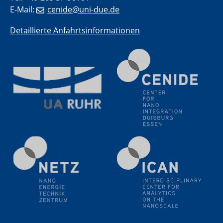
E-Mail:
cenide@uni-due.de
11.06.2024
SFB 1242 Kolloquium
Detaillierte Anfahrtsinformationen
"Transient core-hole screening in photoexcited ZnO
investigated by time-resolved X-ray absorption
spectroscopy"
12.06.2024
GDCh Kolloquium
Festkolloquium Verleihung des Zellner-
Wissenschaftspreises Preisträgerin: Dr. Viktorija
Glembockyté Ludwig-Maximilians-Universität München
12.06.2024
Physikalisches Kolloquium
13.06.2024
UDE4future Ringvorlesung
18.06.2024