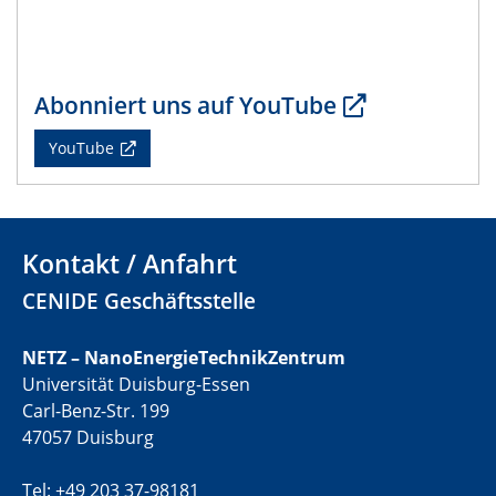
CENIDE Mitgliederversammlung
22.05.2024
Physikalisches Kolloquium
Abonniert uns auf YouTube
29.05.2024
YouTube
Physikalisches Kolloquium
04.06.2024
SFB 1242 Kolloquium
Kontakt / Anfahrt
05.06.2024
CENIDE Geschäftsstelle
GDCh Kolloquium
Antrittsvorlesung
NETZ – NanoEnergieTechnikZentrum
Universität Duisburg-Essen
10.06.2024
Carl-Benz-Str. 199
SFB/TRR 270 Kolloquium
47057 Duisburg
Bundesanstalt für Materialforschung und -prüfung
(BAM)
Tel: +49 203 37-98181