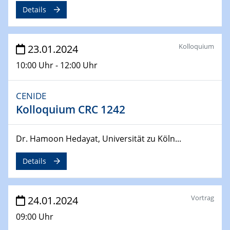
Details
04.04.2024
CENIDE & WIN Seminar Series on 2D-
MATURE
Kolloquium
23.01.2024
Speaker: Jonathan Coleman (Trinity College Dublin)
10:00 Uhr - 12:00 Uhr
10.04.2024 - 11.04.2024
Kooperationsseminar | Elektrolyse und
CENIDE
Brennstoffzellen
Kolloquium CRC 1242
15.04.2024
Online Workshop
Dr. Hamoon Hedayat, Universität zu Köln...
Ben Gurion University
Details
25.04.2024
CENIDE & WIN Seminar Series on 2D-
MATURE
Vortrag
24.01.2024
Speaker: Albert Dato (Harvey Mudd College)
09:00 Uhr
29.04.2024