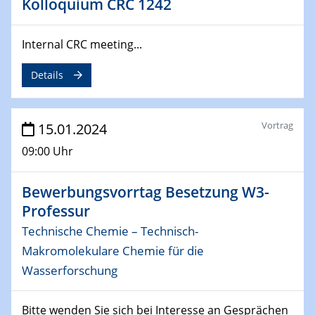
Kolloquium CRC 1242
04.02.2024 - 05.02.2024
ZBT Wasserstofftage
Internal CRC meeting...
Das Technikforum für Wirtschaft und Wissenschaft
Details
07.02.2024
Online-Veranstaltung „Verbundprojekte in
Horizont Europa: Ein Überblick“
Vortrag
15.01.2024
09:00 Uhr
13.02.2024
Electrocatalysis as a Major Enabling
Technology for Decarbonization
Bewerbungsvorrtag Besetzung W3-
ZBT
Professur
Technische Chemie – Technisch-
14.02.2024
Makromolekulare Chemie für die
"Lhyfe - Produzent und Lieferant von
grünem und erneuerbarem Wasserstoff.
Wasserforschung
Praxisfall, Projekt Duisburg
Bitte wenden Sie sich bei Interesse an Gesprächen