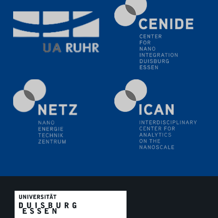
11.06.2024
SFB 1242 Kolloquium
"Transient core-hole screening in photoexcited ZnO
investigated by time-resolved X-ray absorption
spectroscopy"
12.06.2024
GDCh Kolloquium
Festkolloquium Verleihung des Zellner-
Wissenschaftspreises Preisträgerin: Dr. Viktorija
Glembockyté Ludwig-Maximilians-Universität München
12.06.2024
Physikalisches Kolloquium
13.06.2024
UDE4future Ringvorlesung