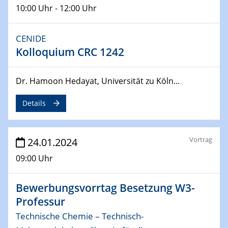
10:00 Uhr - 12:00 Uhr
04.04.2024
CENIDE & WIN Seminar Series on 2D-
CENIDE
MATURE
Kolloquium CRC 1242
Speaker: Jonathan Coleman (Trinity College Dublin)
10.04.2024 - 11.04.2024
Dr. Hamoon Hedayat, Universität zu Köln...
Kooperationsseminar | Elektrolyse und
Brennstoffzellen
Details
15.04.2024
Online Workshop
Vortrag
24.01.2024
Ben Gurion University
09:00 Uhr
25.04.2024
CENIDE & WIN Seminar Series on 2D-
Bewerbungsvorrtag Besetzung W3-
MATURE
Professur
Speaker: Albert Dato (Harvey Mudd College)
Technische Chemie – Technisch-