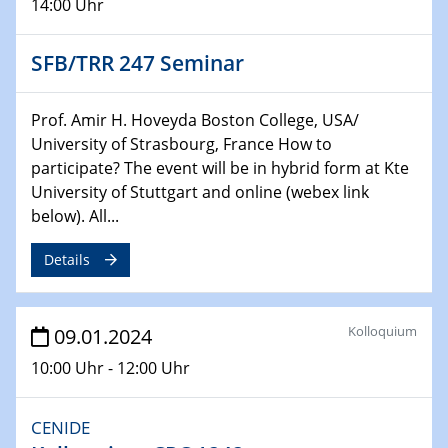
14:00 Uhr
Technische Chemie – Technisch-Makromolekulare
Chemie für die Wasserforschung
SFB/TRR 247 Seminar
29.01.2024
Bewerbungsvorrtag Besetzung W3-Professur
Prof. Amir H. Hoveyda Boston College, USA/
Technische Chemie – Technisch-Makromolekulare
University of Strasbourg, France How to
Chemie für die Wasserforschung
participate? The event will be in hybrid form at Kte
University of Stuttgart and online (webex link
29.01.2024
below). All...
Bewerbungsvorrtag Besetzung W3-Professur
Technische Chemie – Technisch-Makromolekulare
Details
Chemie für die Wasserforschung
30.01.2024
Kolloquium
09.01.2024
WIN & CENIDE Seminar Series on 2D-
MATURE
10:00 Uhr - 12:00 Uhr
31.01.2024
CENIDE
ICAN Nutzertreffen