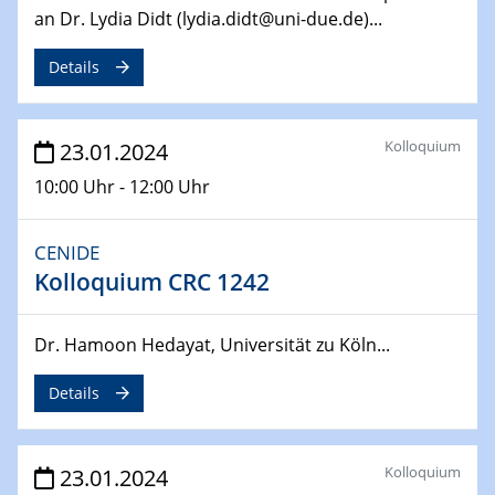
14.02.2024 - 16.02.2024
an Dr. Lydia Didt (lydia.didt@uni-due.de)...
SFB 247
Jahrestreffen
Details
01.03.2024
Podcast-Workshop
Kolloquium
23.01.2024
Online-Kick-Off
10:00 Uhr - 12:00 Uhr
06.03.2024
Dynamics of sessile drops in channel flow
CENIDE
ZBT
Kolloquium CRC 1242
07.03.2024
Liquid Organic Hydrogen Carriers (LOHC)
Dr. Hamoon Hedayat, Universität zu Köln...
ZBT
Details
14.03.2024
Microscope Techniques in Materials
Research
Kolloquium
23.01.2024
From Micro to Nano Analysis