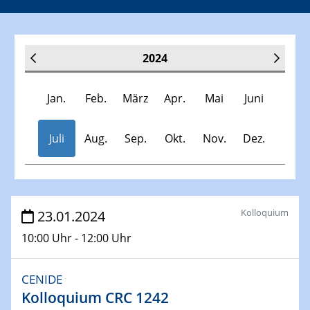
2024
Jan.
Feb.
März
Apr.
Mai
Juni
Juli
Aug.
Sep.
Okt.
Nov.
Dez.
Veranstaltungen
Kolloquium
23.01.2024
10:00 Uhr - 12:00 Uhr
30.11.-0001 - 06.02.2025
SFB/TRR 247 Seminar
CENIDE
Kolloquium CRC 1242
09.01.2024