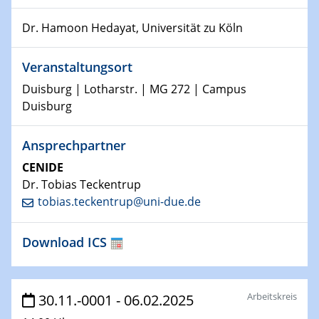
Kolloquium CRC 1242
Dr. Hamoon Hedayat, Universität zu Köln
15.01.2024
Bewerbungsvorrtag Besetzung W3-Professur
Veranstaltungsort
Technische Chemie – Technisch-Makromolekulare
Chemie für die Wasserforschung
Duisburg | Lotharstr. | MG 272 | Campus
Duisburg
23.01.2024
Kolloquium CRC 1242
Ansprechpartner
CENIDE
23.01.2024
Kolloquium CRC 1242
Dr. Tobias Teckentrup
tobias.teckentrup@uni-due.de
24.01.2024
Bewerbungsvorrtag Besetzung W3-Professur
Download ICS
Technische Chemie – Technisch-Makromolekulare
Chemie für die Wasserforschung
Arbeitskreis
30.11.-0001 - 06.02.2025
29.01.2024
Bewerbungsvorrtag Besetzung W3-Professur