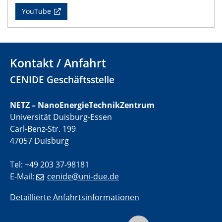
CENIDE Mitgliederversammlung
YouTube
22.05.2024
Physikalisches Kolloquium
Kontakt / Anfahrt
29.05.2024
Physikalisches Kolloquium
CENIDE Geschäftsstelle
04.06.2024
NETZ – NanoEnergieTechnikZentrum
SFB 1242 Kolloquium
Universität Duisburg-Essen
Carl-Benz-Str. 199
05.06.2024
47057 Duisburg
GDCh Kolloquium
Antrittsvorlesung
Tel: +49 203 37-98181
E-Mail:
cenide@uni-due.de
10.06.2024
SFB/TRR 270 Kolloquium
Detaillierte Anfahrtsinformationen
Bundesanstalt für Materialforschung und -prüfung
(BAM)