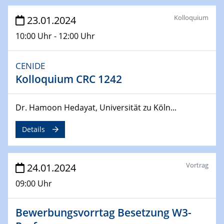
From Micro to Nano Analysis
Kolloquium
23.01.2024
04.04.2024
10:00 Uhr - 12:00 Uhr
CENIDE & WIN Seminar Series on 2D-
MATURE
CENIDE
Speaker: Jonathan Coleman (Trinity College Dublin)
Kolloquium CRC 1242
10.04.2024 - 11.04.2024
Kooperationsseminar | Elektrolyse und
Dr. Hamoon Hedayat, Universität zu Köln...
Brennstoffzellen
Details
15.04.2024
Online Workshop
Ben Gurion University
Vortrag
24.01.2024
09:00 Uhr
25.04.2024
CENIDE & WIN Seminar Series on 2D-
MATURE
Bewerbungsvorrtag Besetzung W3-
Speaker: Albert Dato (Harvey Mudd College)