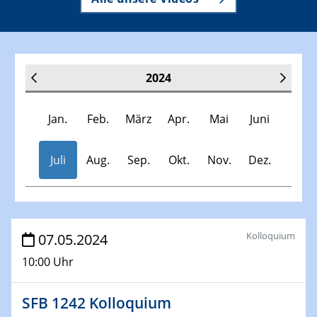
2024
Jan.
Feb.
März
Apr.
Mai
Juni
Juli
Aug.
Sep.
Okt.
Nov.
Dez.
Veranstaltungen
Kolloquium
07.05.2024
10:00 Uhr
30.11.-0001 - 06.02.2025
SFB/TRR 247 Seminar
SFB 1242 Kolloquium