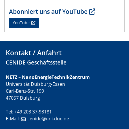
22.05.2024
Abonniert uns auf YouTube
CENIDE Mitgliederversammlung
YouTube
22.05.2024
Physikalisches Kolloquium
29.05.2024
Kontakt / Anfahrt
Physikalisches Kolloquium
CENIDE Geschäftsstelle
04.06.2024
SFB 1242 Kolloquium
NETZ – NanoEnergieTechnikZentrum
Universität Duisburg-Essen
05.06.2024
Carl-Benz-Str. 199
GDCh Kolloquium
47057 Duisburg
Antrittsvorlesung
Tel: +49 203 37-98181
10.06.2024
E-Mail:
cenide@uni-due.de
SFB/TRR 270 Kolloquium
Bundesanstalt für Materialforschung und -prüfung