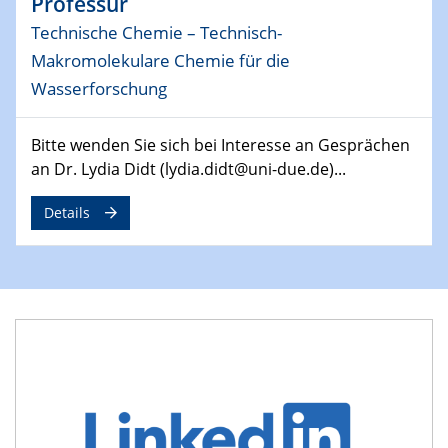
Professur
Technische Chemie – Technisch-
29.04.2024
MAT4HY․NRW
Makromolekulare Chemie für die
Symposium
Wasserforschung
30.04.2024
Bitte wenden Sie sich bei Interesse an Gesprächen
SFB 1242 Kolloquium
an Dr. Lydia Didt (lydia.didt@uni-due.de)...
"Integrated Quantum Dot Optomechanics"
Details
07.05.2024
SFB/TRR 270 Kolloquium
Mikrostruktur-Design in magnetostorischen Materialien
auf Übergang auf
07.05.2024
SFB 1242 Kolloquium
"Thermal relaxation asymmetry in reversible and driven
systems"