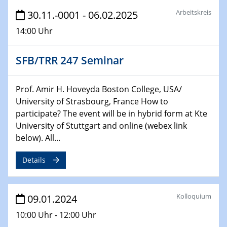
Bewerbungsvorrtag Besetzung W3-Professur
Arbeitskreis
30.11.-0001 - 06.02.2025
Technische Chemie – Technisch-Makromolekulare
14:00 Uhr
Chemie für die Wasserforschung
SFB/TRR 247 Seminar
29.01.2024
Bewerbungsvorrtag Besetzung W3-Professur
Technische Chemie – Technisch-Makromolekulare
Prof. Amir H. Hoveyda Boston College, USA/
Chemie für die Wasserforschung
University of Strasbourg, France How to
participate? The event will be in hybrid form at Kte
29.01.2024
University of Stuttgart and online (webex link
Bewerbungsvorrtag Besetzung W3-Professur
below). All...
Technische Chemie – Technisch-Makromolekulare
Chemie für die Wasserforschung
Details
30.01.2024
WIN & CENIDE Seminar Series on 2D-
MATURE
Kolloquium
09.01.2024
10:00 Uhr - 12:00 Uhr
31.01.2024