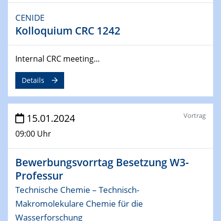
ICAN Nutzertreffen
CENIDE
Kolloquium CRC 1242
04.02.2024 - 05.02.2024
ZBT Wasserstofftage
Das Technikforum für Wirtschaft und Wissenschaft
Internal CRC meeting...
07.02.2024
Details
Online-Veranstaltung „Verbundprojekte in
Horizont Europa: Ein Überblick“
Vortrag
15.01.2024
13.02.2024
Electrocatalysis as a Major Enabling
09:00 Uhr
Technology for Decarbonization
ZBT
Bewerbungsvorrtag Besetzung W3-
Professur
14.02.2024
"Lhyfe - Produzent und Lieferant von
Technische Chemie – Technisch-
grünem und erneuerbarem Wasserstoff.
Makromolekulare Chemie für die
Praxisfall, Projekt Duisburg
Wasserforschung