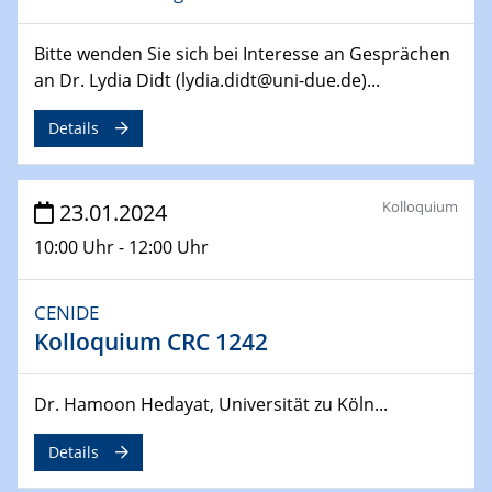
14.02.2024 - 16.02.2024
Bitte wenden Sie sich bei Interesse an Gesprächen
SFB 247
an Dr. Lydia Didt (lydia.didt@uni-due.de)...
Jahrestreffen
Details
01.03.2024
Podcast-Workshop
Online-Kick-Off
Kolloquium
23.01.2024
06.03.2024
10:00 Uhr - 12:00 Uhr
Dynamics of sessile drops in channel flow
ZBT
CENIDE
Kolloquium CRC 1242
07.03.2024
Liquid Organic Hydrogen Carriers (LOHC)
ZBT
Dr. Hamoon Hedayat, Universität zu Köln...
14.03.2024
Details
Microscope Techniques in Materials
Research