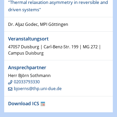
09.01.2024
"Thermal relaxation asymmetry in reversible and
Kolloquium CRC 1242
driven systems"
15.01.2024
Dr. Aljaz Godec, MPI Göttingen
Bewerbungsvorrtag Besetzung W3-Professur
Technische Chemie – Technisch-Makromolekulare
Chemie für die Wasserforschung
Veranstaltungsort
47057 Duisburg | Carl-Benz-Str. 199 | MG 272 |
23.01.2024
Campus Duisburg
Kolloquium CRC 1242
Ansprechpartner
23.01.2024
Kolloquium CRC 1242
Herr Björn Sothmann
02033793330
24.01.2024
bjoerns@thp.uni-due.de
Bewerbungsvorrtag Besetzung W3-Professur
Technische Chemie – Technisch-Makromolekulare
Download ICS
Chemie für die Wasserforschung
29.01.2024