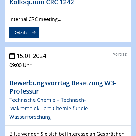
Kolloquium CRC 1242
04.02.2024 - 05.02.2024
ZBT Wasserstofftage
Internal CRC meeting...
Das Technikforum für Wirtschaft und Wissenschaft
Details
07.02.2024
Online-Veranstaltung „Verbundprojekte in
Horizont Europa: Ein Überblick“
Vortrag
15.01.2024
09:00 Uhr
13.02.2024
Electrocatalysis as a Major Enabling
Technology for Decarbonization
Bewerbungsvorrtag Besetzung W3-
ZBT
Professur
Technische Chemie – Technisch-
14.02.2024
Makromolekulare Chemie für die
"Lhyfe - Produzent und Lieferant von
grünem und erneuerbarem Wasserstoff.
Wasserforschung
Praxisfall, Projekt Duisburg
Bitte wenden Sie sich bei Interesse an Gesprächen