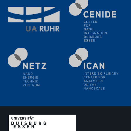
11.06.2024
SFB 1242 Kolloquium
"Transient core-hole screening in photoexcited ZnO
investigated by time-resolved X-ray absorption
spectroscopy"
12.06.2024
GDCh Kolloquium
Festkolloquium Verleihung des Zellner-
Wissenschaftspreises Preisträgerin: Dr. Viktorija
Glembockyté Ludwig-Maximilians-Universität München
12.06.2024
Physikalisches Kolloquium
13.06.2024
UDE4future Ringvorlesung