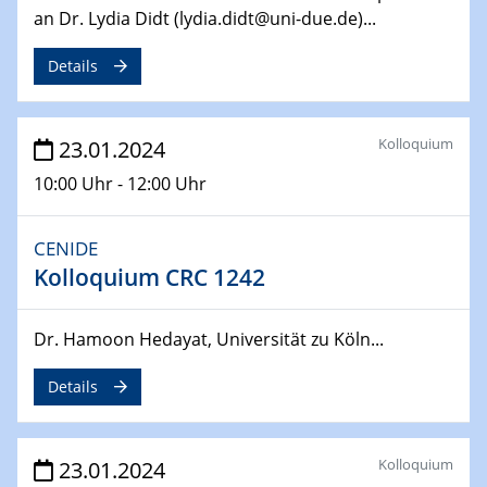
14.02.2024 - 16.02.2024
an Dr. Lydia Didt (lydia.didt@uni-due.de)...
SFB 247
Jahrestreffen
Details
01.03.2024
Podcast-Workshop
Kolloquium
23.01.2024
Online-Kick-Off
10:00 Uhr - 12:00 Uhr
06.03.2024
Dynamics of sessile drops in channel flow
CENIDE
ZBT
Kolloquium CRC 1242
07.03.2024
Liquid Organic Hydrogen Carriers (LOHC)
Dr. Hamoon Hedayat, Universität zu Köln...
ZBT
Details
14.03.2024
Microscope Techniques in Materials
Research
Kolloquium
23.01.2024
From Micro to Nano Analysis