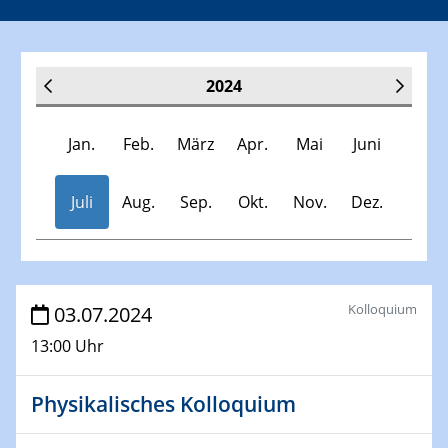
2024
Jan.
Feb.
März
Apr.
Mai
Juni
Juli
Aug.
Sep.
Okt.
Nov.
Dez.
Veranstaltungen
Kolloquium
03.07.2024
13:00 Uhr
30.11.-0001 - 06.02.2025
SFB/TRR 247 Seminar
Physikalisches Kolloquium
09.01.2024