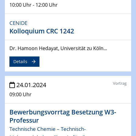
10:00 Uhr - 12:00 Uhr
04.04.2024
CENIDE & WIN Seminar Series on 2D-
CENIDE
MATURE
Kolloquium CRC 1242
Speaker: Jonathan Coleman (Trinity College Dublin)
Dr. Hamoon Hedayat, Universität zu Köln...
10.04.2024 - 11.04.2024
Kooperationsseminar | Elektrolyse und
Brennstoffzellen
Details
15.04.2024
Online Workshop
Vortrag
24.01.2024
Ben Gurion University
09:00 Uhr
25.04.2024
CENIDE & WIN Seminar Series on 2D-
Bewerbungsvorrtag Besetzung W3-
MATURE
Professur
Speaker: Albert Dato (Harvey Mudd College)
Technische Chemie – Technisch-