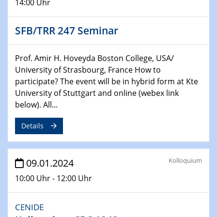
14:00 Uhr
Technische Chemie – Technisch-Makromolekulare
Chemie für die Wasserforschung
SFB/TRR 247 Seminar
29.01.2024
Bewerbungsvorrtag Besetzung W3-Professur
Prof. Amir H. Hoveyda Boston College, USA/
Technische Chemie – Technisch-Makromolekulare
University of Strasbourg, France How to
Chemie für die Wasserforschung
participate? The event will be in hybrid form at Kte
University of Stuttgart and online (webex link
29.01.2024
below). All...
Bewerbungsvorrtag Besetzung W3-Professur
Technische Chemie – Technisch-Makromolekulare
Details
Chemie für die Wasserforschung
30.01.2024
Kolloquium
09.01.2024
WIN & CENIDE Seminar Series on 2D-
MATURE
10:00 Uhr - 12:00 Uhr
31.01.2024
CENIDE
ICAN Nutzertreffen