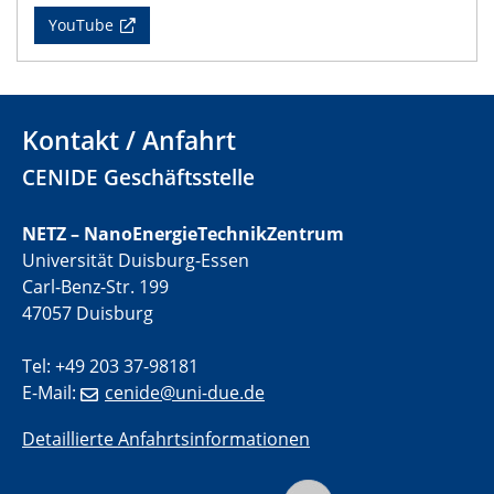
CENIDE Mitgliederversammlung
YouTube
22.05.2024
Physikalisches Kolloquium
Kontakt / Anfahrt
29.05.2024
CENIDE Geschäftsstelle
Physikalisches Kolloquium
04.06.2024
NETZ – NanoEnergieTechnikZentrum
SFB 1242 Kolloquium
Universität Duisburg-Essen
Carl-Benz-Str. 199
05.06.2024
47057 Duisburg
GDCh Kolloquium
Antrittsvorlesung
Tel: +49 203 37-98181
E-Mail:
cenide@uni-due.de
10.06.2024
SFB/TRR 270 Kolloquium
Detaillierte Anfahrtsinformationen
Bundesanstalt für Materialforschung und -prüfung
(BAM)