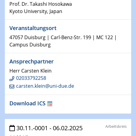
Kolloquium CRC 1242
Prof. Dr. Takashi Hosokawa
Kyoto University, Japan
15.01.2024
Bewerbungsvorrtag Besetzung W3-Professur
Veranstaltungsort
Technische Chemie – Technisch-Makromolekulare
Chemie für die Wasserforschung
47057 Duisburg | Carl-Benz-Str. 199 | MC 122 |
Campus Duisburg
23.01.2024
Kolloquium CRC 1242
Ansprechpartner
Herr Carsten Klein
23.01.2024
02033792258
Kolloquium CRC 1242
carsten.klein@uni-due.de
24.01.2024
Bewerbungsvorrtag Besetzung W3-Professur
Download ICS
Technische Chemie – Technisch-Makromolekulare
Chemie für die Wasserforschung
Arbeitskreis
30.11.-0001 - 06.02.2025
29.01.2024
Bewerbungsvorrtag Besetzung W3-Professur