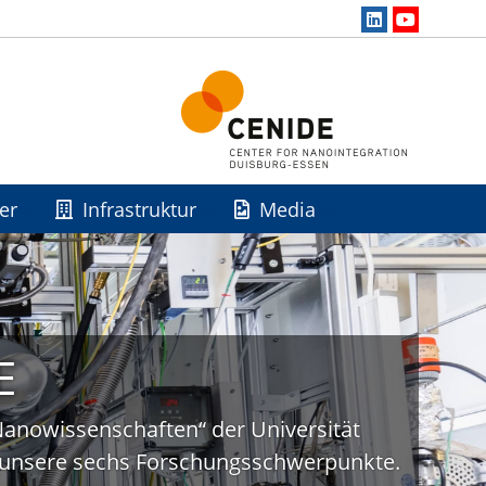
er
Infrastruktur
Media
E
„Nanowissenschaften“ der Universität
uf unsere sechs Forschungsschwerpunkte.