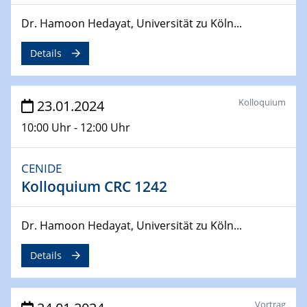
29.04.2024
Dr. Hamoon Hedayat, Universität zu Köln...
MAT4HY․NRW
Symposium
Details
30.04.2024
SFB 1242 Kolloquium
Kolloquium
23.01.2024
"Integrated Quantum Dot Optomechanics"
10:00 Uhr - 12:00 Uhr
07.05.2024
SFB/TRR 270 Kolloquium
CENIDE
Mikrostruktur-Design in magnetostorischen Materialien
Kolloquium CRC 1242
auf Übergang auf
07.05.2024
Dr. Hamoon Hedayat, Universität zu Köln...
SFB 1242 Kolloquium
"Thermal relaxation asymmetry in reversible and driven
Details
systems"
08.05.2024
Vortrag