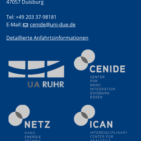
47057 Duisburg
18.06.2024
SFB/TRR 270 Kolloquium
Tel: +49 203 37-98181
Polo – Research Laboratories for Emerging Technologies
E-Mail:
cenide@uni-due.de
in Cooling and Thermophysics, Federal University of
Santa Catarina
Detaillierte Anfahrtsinformationen
18.06.2024
MPI SusMat
Hydrogen effects on the deformation and fracture of
alloys
19.06.2024
Physikalisches Kolloquium
20.06.2024
UDE4future Ringvorlesung
26.06.2024
Physikalisches Kolloquium