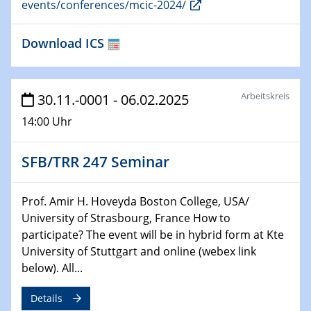
ICAN Nutzertreffen
events/conferences/mcic-2024/
04.02.2024 - 05.02.2024
Download ICS
ZBT Wasserstofftage
Das Technikforum für Wirtschaft und Wissenschaft
Arbeitskreis
30.11.-0001 - 06.02.2025
07.02.2024
Online-Veranstaltung „Verbundprojekte in
14:00 Uhr
Horizont Europa: Ein Überblick“
SFB/TRR 247 Seminar
13.02.2024
Electrocatalysis as a Major Enabling
Technology for Decarbonization
Prof. Amir H. Hoveyda Boston College, USA/
ZBT
University of Strasbourg, France How to
participate? The event will be in hybrid form at Kte
14.02.2024
University of Stuttgart and online (webex link
"Lhyfe - Produzent und Lieferant von
below). All...
grünem und erneuerbarem Wasserstoff.
Praxisfall, Projekt Duisburg
Details