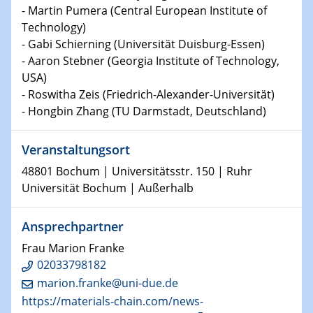
Bewerbungsvorrtag Besetzung W3-Professur
- Martin Pumera (Central European Institute of
Technische Chemie – Technisch-Makromolekulare
Technology)
Chemie für die Wasserforschung
- Gabi Schierning (Universität Duisburg-Essen)
- Aaron Stebner (Georgia Institute of Technology,
29.01.2024
USA)
Bewerbungsvorrtag Besetzung W3-Professur
- Roswitha Zeis (Friedrich-Alexander-Universität)
Technische Chemie – Technisch-Makromolekulare
- Hongbin Zhang (TU Darmstadt, Deutschland)
Chemie für die Wasserforschung
Veranstaltungsort
29.01.2024
Bewerbungsvorrtag Besetzung W3-Professur
48801 Bochum | Universitätsstr. 150 | Ruhr
Technische Chemie – Technisch-Makromolekulare
Universität Bochum | Außerhalb
Chemie für die Wasserforschung
Ansprechpartner
30.01.2024
WIN & CENIDE Seminar Series on 2D-
Frau Marion Franke
MATURE
02033798182
marion.franke@uni-due.de
31.01.2024
https://materials-chain.com/news-