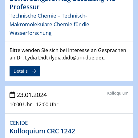
From Micro to Nano Analysis
Professur
Technische Chemie – Technisch-
04.04.2024
CENIDE & WIN Seminar Series on 2D-
Makromolekulare Chemie für die
MATURE
Wasserforschung
Speaker: Jonathan Coleman (Trinity College Dublin)
Bitte wenden Sie sich bei Interesse an Gesprächen
10.04.2024 - 11.04.2024
an Dr. Lydia Didt (lydia.didt@uni-due.de)...
Kooperationsseminar | Elektrolyse und
Brennstoffzellen
Details
15.04.2024
Online Workshop
Kolloquium
23.01.2024
Ben Gurion University
10:00 Uhr - 12:00 Uhr
25.04.2024
CENIDE & WIN Seminar Series on 2D-
CENIDE
MATURE
Kolloquium CRC 1242
Speaker: Albert Dato (Harvey Mudd College)