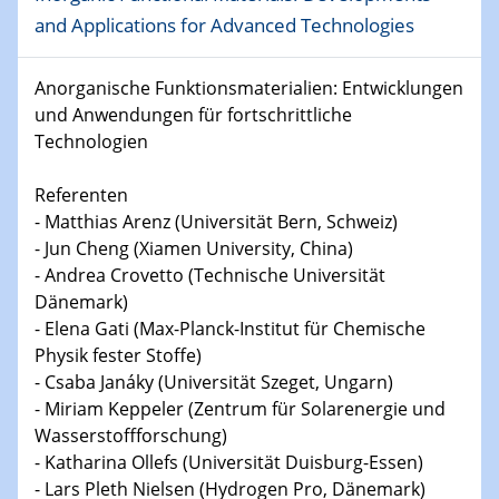
Kolloquium CRC 1242
and Applications for Advanced Technologies
15.01.2024
Anorganische Funktionsmaterialien: Entwicklungen
Bewerbungsvorrtag Besetzung W3-Professur
und Anwendungen für fortschrittliche
Technische Chemie – Technisch-Makromolekulare
Technologien
Chemie für die Wasserforschung
Referenten
23.01.2024
- Matthias Arenz (Universität Bern, Schweiz)
Kolloquium CRC 1242
- Jun Cheng (Xiamen University, China)
- Andrea Crovetto (Technische Universität
23.01.2024
Dänemark)
Kolloquium CRC 1242
- Elena Gati (Max-Planck-Institut für Chemische
Physik fester Stoffe)
24.01.2024
Bewerbungsvorrtag Besetzung W3-Professur
- Csaba Janáky (Universität Szeget, Ungarn)
Technische Chemie – Technisch-Makromolekulare
- Miriam Keppeler (Zentrum für Solarenergie und
Chemie für die Wasserforschung
Wasserstoffforschung)
- Katharina Ollefs (Universität Duisburg-Essen)
29.01.2024
- Lars Pleth Nielsen (Hydrogen Pro, Dänemark)