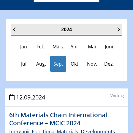
2024
Jan.
Feb.
März
Apr.
Mai
Juni
Juli
Aug.
Sep.
Okt.
Nov.
Dez.
Veranstaltungen
Vortrag
12.09.2024
30.11.-0001 - 06.02.2025
6th Materials Chain International
SFB/TRR 247 Seminar
Conference – MCIC 2024
Inorganic Functional Materials: Developments
09.01.2024