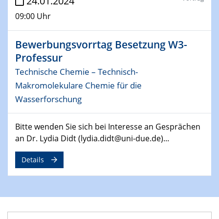
24.01.2024
Physikalisches Kolloquium
09:00 Uhr
14.05.2024
ELN-Umsetzung in Kadi4Mat: Unsere
Bewerbungsvorrtag Besetzung W3-
Erfahrung im TEM- und FIB-Lab der User-
Professur
Facility KNMF
Technische Chemie – Technisch-
Makromolekulare Chemie für die
14.05.2024
SFB 1242 Kolloquium
Wasserforschung
"Femtosecond Molecular Fieldoscopy"
Bitte wenden Sie sich bei Interesse an Gesprächen
15.05.2024
an Dr. Lydia Didt (lydia.didt@uni-due.de)...
7. NETZ-Symposium
Details
21.05.2024
SFB/TRR 270 Kolloquium
Structural stability and non-ergodic behaviour of
impurity doped martensites