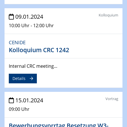
14.02.2024 - 16.02.2024
SFB 247
Kolloquium
09.01.2024
Jahrestreffen
10:00 Uhr - 12:00 Uhr
01.03.2024
Podcast-Workshop
CENIDE
Online-Kick-Off
Kolloquium CRC 1242
06.03.2024
Dynamics of sessile drops in channel flow
Internal CRC meeting...
ZBT
Details
07.03.2024
Liquid Organic Hydrogen Carriers (LOHC)
ZBT
Vortrag
15.01.2024
09:00 Uhr
14.03.2024
Microscope Techniques in Materials
Research
Bewerbungsvorrtag Besetzung W3-