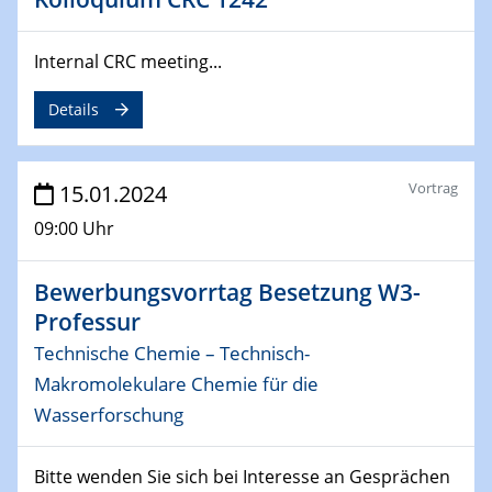
ICAN Nutzertreffen
04.02.2024 - 05.02.2024
Internal CRC meeting...
ZBT Wasserstofftage
Das Technikforum für Wirtschaft und Wissenschaft
Details
07.02.2024
Online-Veranstaltung „Verbundprojekte in
Vortrag
15.01.2024
Horizont Europa: Ein Überblick“
09:00 Uhr
13.02.2024
Electrocatalysis as a Major Enabling
Bewerbungsvorrtag Besetzung W3-
Technology for Decarbonization
Professur
ZBT
Technische Chemie – Technisch-
Makromolekulare Chemie für die
14.02.2024
"Lhyfe - Produzent und Lieferant von
Wasserforschung
grünem und erneuerbarem Wasserstoff.
Praxisfall, Projekt Duisburg
Bitte wenden Sie sich bei Interesse an Gesprächen