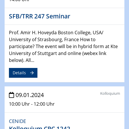
Bewerbungsvorrtag Besetzung W3-Professur
Technische Chemie – Technisch-Makromolekulare
SFB/TRR 247 Seminar
Chemie für die Wasserforschung
29.01.2024
Prof. Amir H. Hoveyda Boston College, USA/
Bewerbungsvorrtag Besetzung W3-Professur
University of Strasbourg, France How to
Technische Chemie – Technisch-Makromolekulare
participate? The event will be in hybrid form at Kte
Chemie für die Wasserforschung
University of Stuttgart and online (webex link
below). All...
29.01.2024
Bewerbungsvorrtag Besetzung W3-Professur
Details
Technische Chemie – Technisch-Makromolekulare
Chemie für die Wasserforschung
Kolloquium
09.01.2024
30.01.2024
WIN & CENIDE Seminar Series on 2D-
10:00 Uhr - 12:00 Uhr
MATURE
CENIDE
31.01.2024
Kolloquium CRC 1242