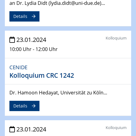
an Dr. Lydia Didt (lydia.didt@uni-due.de)...
14.02.2024 - 16.02.2024
SFB 247
Details
Jahrestreffen
01.03.2024
Kolloquium
23.01.2024
Podcast-Workshop
Online-Kick-Off
10:00 Uhr - 12:00 Uhr
06.03.2024
CENIDE
Dynamics of sessile drops in channel flow
Kolloquium CRC 1242
ZBT
07.03.2024
Dr. Hamoon Hedayat, Universität zu Köln...
Liquid Organic Hydrogen Carriers (LOHC)
ZBT
Details
14.03.2024
Microscope Techniques in Materials
Kolloquium
23.01.2024
Research