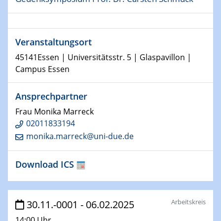
Kolloquium CRC 1242
15.01.2024
Veranstaltungsort
Bewerbungsvorrtag Besetzung W3-Professur
Technische Chemie – Technisch-Makromolekulare
45141Essen | Universitätsstr. 5 | Glaspavillon |
Chemie für die Wasserforschung
Campus Essen
23.01.2024
Ansprechpartner
Kolloquium CRC 1242
Frau Monika Marreck
02011833194
23.01.2024
Kolloquium CRC 1242
monika.marreck@uni-due.de
24.01.2024
Download ICS
Bewerbungsvorrtag Besetzung W3-Professur
Technische Chemie – Technisch-Makromolekulare
Chemie für die Wasserforschung
Arbeitskreis
30.11.-0001 - 06.02.2025
29.01.2024
14:00 Uhr