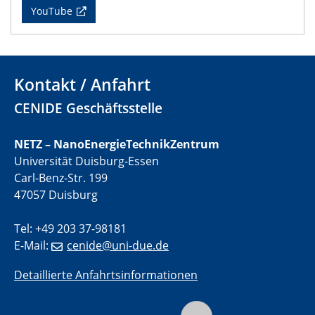
22.05.2024
YouTube
CENIDE Mitgliederversammlung
22.05.2024
Physikalisches Kolloquium
Kontakt / Anfahrt
CENIDE Geschäftsstelle
29.05.2024
Physikalisches Kolloquium
NETZ – NanoEnergieTechnikZentrum
04.06.2024
Universität Duisburg-Essen
SFB 1242 Kolloquium
Carl-Benz-Str. 199
47057 Duisburg
05.06.2024
GDCh Kolloquium
Tel: +49 203 37-98181
Antrittsvorlesung
E-Mail:
cenide@uni-due.de
10.06.2024
Detaillierte Anfahrtsinformationen
SFB/TRR 270 Kolloquium
Bundesanstalt für Materialforschung und -prüfung