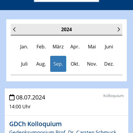
2024
Jan.
Feb.
März
Apr.
Mai
Juni
Juli
Aug.
Sep.
Okt.
Nov.
Dez.
Veranstaltungen
Kolloquium
08.07.2024
14:00 Uhr
30.11.-0001 - 06.02.2025
SFB/TRR 247 Seminar
GDCh Kolloquium
09.01.2024
Gedenksymposium Prof. Dr. Carsten Schmuck