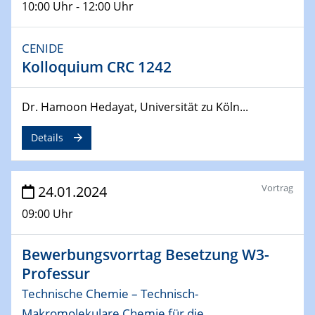
From Micro to Nano Analysis
10:00 Uhr - 12:00 Uhr
04.04.2024
CENIDE
CENIDE & WIN Seminar Series on 2D-
Kolloquium CRC 1242
MATURE
Speaker: Jonathan Coleman (Trinity College Dublin)
Dr. Hamoon Hedayat, Universität zu Köln...
10.04.2024 - 11.04.2024
Kooperationsseminar | Elektrolyse und
Details
Brennstoffzellen
15.04.2024
Vortrag
24.01.2024
Online Workshop
09:00 Uhr
Ben Gurion University
Bewerbungsvorrtag Besetzung W3-
25.04.2024
CENIDE & WIN Seminar Series on 2D-
Professur
MATURE
Technische Chemie – Technisch-
Speaker: Albert Dato (Harvey Mudd College)
Makromolekulare Chemie für die