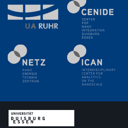
(BAM)
11.06.2024
SFB 1242 Kolloquium
"Transient core-hole screening in photoexcited ZnO
investigated by time-resolved X-ray absorption
spectroscopy"
12.06.2024
GDCh Kolloquium
Festkolloquium Verleihung des Zellner-
Wissenschaftspreises Preisträgerin: Dr. Viktorija
Glembockyté Ludwig-Maximilians-Universität München
12.06.2024
Physikalisches Kolloquium
13.06.2024
UDE4future Ringvorlesung