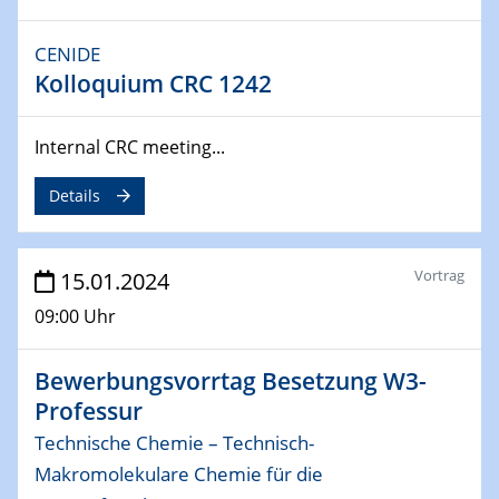
ICAN Nutzertreffen
CENIDE
04.02.2024 - 05.02.2024
ZBT Wasserstofftage
Kolloquium CRC 1242
Das Technikforum für Wirtschaft und Wissenschaft
Internal CRC meeting...
07.02.2024
Online-Veranstaltung „Verbundprojekte in
Details
Horizont Europa: Ein Überblick“
13.02.2024
Vortrag
15.01.2024
Electrocatalysis as a Major Enabling
Technology for Decarbonization
09:00 Uhr
ZBT
Bewerbungsvorrtag Besetzung W3-
14.02.2024
Professur
"Lhyfe - Produzent und Lieferant von
grünem und erneuerbarem Wasserstoff.
Technische Chemie – Technisch-
Praxisfall, Projekt Duisburg
Makromolekulare Chemie für die