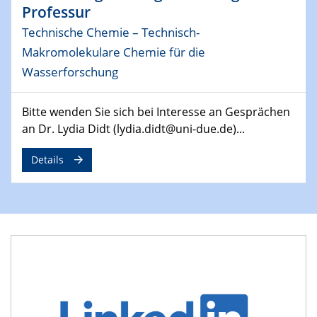
Professur
29.04.2024
Technische Chemie – Technisch-
MAT4HY․NRW
Symposium
Makromolekulare Chemie für die
Wasserforschung
30.04.2024
SFB 1242 Kolloquium
Bitte wenden Sie sich bei Interesse an Gesprächen
"Integrated Quantum Dot Optomechanics"
an Dr. Lydia Didt (lydia.didt@uni-due.de)...
07.05.2024
Details
SFB/TRR 270 Kolloquium
Mikrostruktur-Design in magnetostorischen Materialien
auf Übergang auf
07.05.2024
SFB 1242 Kolloquium
"Thermal relaxation asymmetry in reversible and driven
systems"
08.05.2024