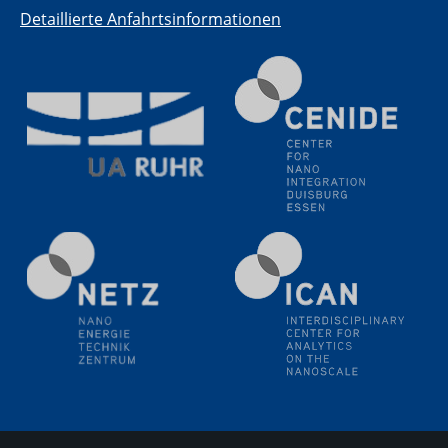
(BAM)
Detaillierte Anfahrtsinformationen
11.06.2024
SFB 1242 Kolloquium
"Transient core-hole screening in photoexcited ZnO
investigated by time-resolved X-ray absorption
spectroscopy"
12.06.2024
GDCh Kolloquium
Festkolloquium Verleihung des Zellner-
Wissenschaftspreises Preisträgerin: Dr. Viktorija
Glembockyté Ludwig-Maximilians-Universität München
12.06.2024
Physikalisches Kolloquium
13.06.2024
UDE4future Ringvorlesung