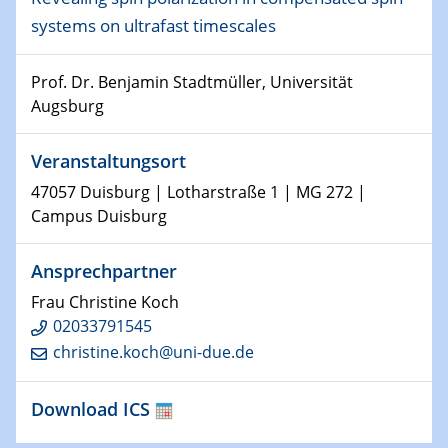
Kolloquium CRC 1242
systems on ultrafast timescales
15.01.2024
Prof. Dr. Benjamin Stadtmüller, Universität
Bewerbungsvorrtag Besetzung W3-Professur
Augsburg
Technische Chemie – Technisch-Makromolekulare
Chemie für die Wasserforschung
Veranstaltungsort
23.01.2024
47057 Duisburg | Lotharstraße 1 | MG 272 |
Kolloquium CRC 1242
Campus Duisburg
23.01.2024
Ansprechpartner
Kolloquium CRC 1242
Frau Christine Koch
24.01.2024
02033791545
Bewerbungsvorrtag Besetzung W3-Professur
christine.koch@uni-due.de
Technische Chemie – Technisch-Makromolekulare
Chemie für die Wasserforschung
Download ICS
29.01.2024