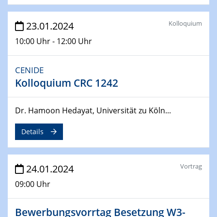
From Micro to Nano Analysis
Kolloquium
23.01.2024
04.04.2024
CENIDE & WIN Seminar Series on 2D-
10:00 Uhr - 12:00 Uhr
MATURE
Speaker: Jonathan Coleman (Trinity College Dublin)
CENIDE
Kolloquium CRC 1242
10.04.2024 - 11.04.2024
Kooperationsseminar | Elektrolyse und
Brennstoffzellen
Dr. Hamoon Hedayat, Universität zu Köln...
15.04.2024
Details
Online Workshop
Ben Gurion University
Vortrag
24.01.2024
25.04.2024
CENIDE & WIN Seminar Series on 2D-
09:00 Uhr
MATURE
Speaker: Albert Dato (Harvey Mudd College)
Bewerbungsvorrtag Besetzung W3-