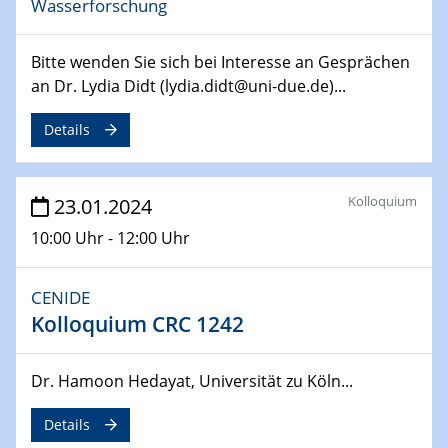
Wasserforschung
14.02.2024 - 16.02.2024
SFB 247
Bitte wenden Sie sich bei Interesse an Gesprächen
Jahrestreffen
an Dr. Lydia Didt (lydia.didt@uni-due.de)...
01.03.2024
Details
Podcast-Workshop
Online-Kick-Off
Kolloquium
23.01.2024
06.03.2024
Dynamics of sessile drops in channel flow
10:00 Uhr - 12:00 Uhr
ZBT
CENIDE
07.03.2024
Liquid Organic Hydrogen Carriers (LOHC)
Kolloquium CRC 1242
ZBT
Dr. Hamoon Hedayat, Universität zu Köln...
14.03.2024
Microscope Techniques in Materials
Details
Research