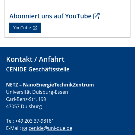
22.05.2024
CENIDE Mitgliederversammlung
Abonniert uns auf YouTube
22.05.2024
YouTube
Physikalisches Kolloquium
29.05.2024
Physikalisches Kolloquium
Kontakt / Anfahrt
04.06.2024
CENIDE Geschäftsstelle
SFB 1242 Kolloquium
NETZ – NanoEnergieTechnikZentrum
05.06.2024
Universität Duisburg-Essen
GDCh Kolloquium
Carl-Benz-Str. 199
Antrittsvorlesung
47057 Duisburg
10.06.2024
Tel: +49 203 37-98181
SFB/TRR 270 Kolloquium
E-Mail:
cenide@uni-due.de
Bundesanstalt für Materialforschung und -prüfung