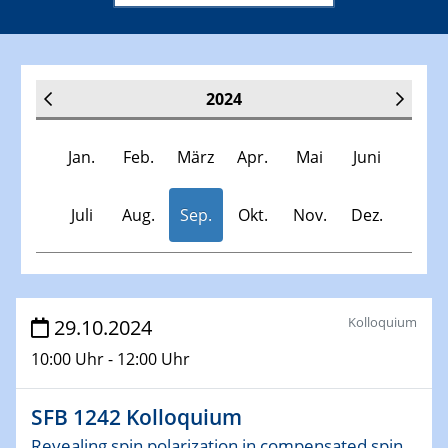
2024
Jan.
Feb.
März
Apr.
Mai
Juni
Juli
Aug.
Sep.
Okt.
Nov.
Dez.
Veranstaltungen
Kolloquium
29.10.2024
10:00 Uhr - 12:00 Uhr
30.11.-0001 - 06.02.2025
SFB/TRR 247 Seminar
SFB 1242 Kolloquium
09.01.2024
Revealing spin polarization in compensated spin