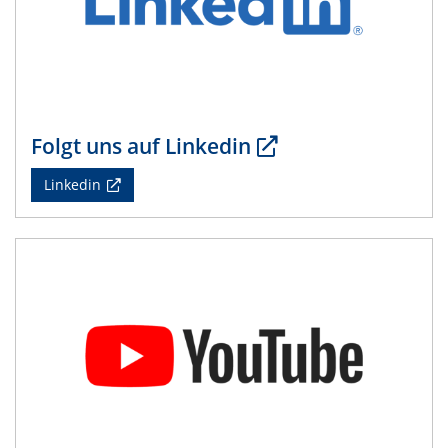
Physikalisches Kolloquium
14.05.2024
ELN-Umsetzung in Kadi4Mat: Unsere
Erfahrung im TEM- und FIB-Lab der User-
Facility KNMF
Folgt uns auf Linkedin
14.05.2024
Linkedin
SFB 1242 Kolloquium
"Femtosecond Molecular Fieldoscopy"
15.05.2024
7. NETZ-Symposium
21.05.2024
SFB/TRR 270 Kolloquium
Structural stability and non-ergodic behaviour of
impurity doped martensites