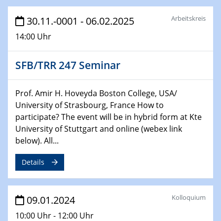
Bewerbungsvorrtag Besetzung W3-Professur
Technische Chemie – Technisch-Makromolekulare
Arbeitskreis
30.11.-0001 - 06.02.2025
Chemie für die Wasserforschung
14:00 Uhr
29.01.2024
Bewerbungsvorrtag Besetzung W3-Professur
SFB/TRR 247 Seminar
Technische Chemie – Technisch-Makromolekulare
Chemie für die Wasserforschung
Prof. Amir H. Hoveyda Boston College, USA/
University of Strasbourg, France How to
29.01.2024
participate? The event will be in hybrid form at Kte
Bewerbungsvorrtag Besetzung W3-Professur
University of Stuttgart and online (webex link
Technische Chemie – Technisch-Makromolekulare
below). All...
Chemie für die Wasserforschung
Details
30.01.2024
WIN & CENIDE Seminar Series on 2D-
MATURE
Kolloquium
09.01.2024
31.01.2024
10:00 Uhr - 12:00 Uhr