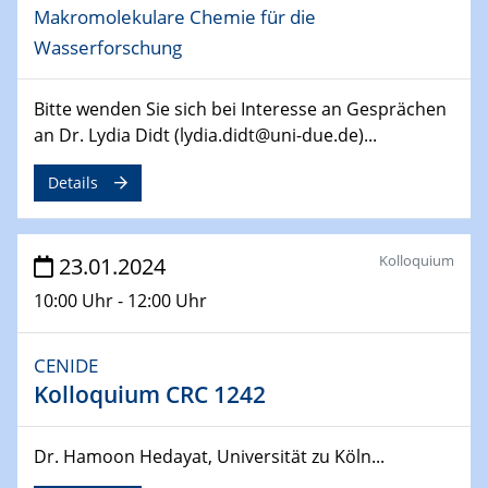
SFB 247
Makromolekulare Chemie für die
Jahrestreffen
Wasserforschung
01.03.2024
Bitte wenden Sie sich bei Interesse an Gesprächen
Podcast-Workshop
an Dr. Lydia Didt (lydia.didt@uni-due.de)...
Online-Kick-Off
Details
06.03.2024
Dynamics of sessile drops in channel flow
ZBT
Kolloquium
23.01.2024
07.03.2024
10:00 Uhr - 12:00 Uhr
Liquid Organic Hydrogen Carriers (LOHC)
ZBT
CENIDE
Kolloquium CRC 1242
14.03.2024
Microscope Techniques in Materials
Research
Dr. Hamoon Hedayat, Universität zu Köln...
From Micro to Nano Analysis