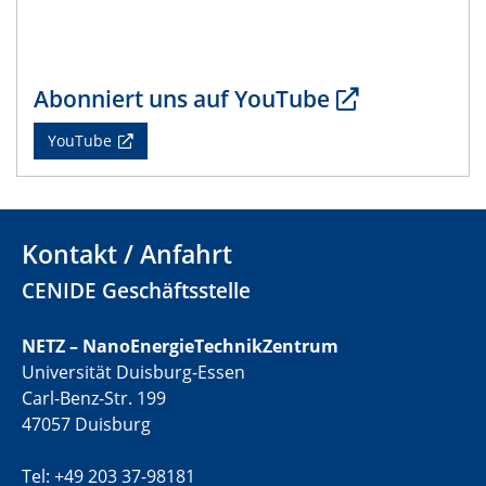
CENIDE Mitgliederversammlung
22.05.2024
Physikalisches Kolloquium
Abonniert uns auf YouTube
29.05.2024
YouTube
Physikalisches Kolloquium
04.06.2024
SFB 1242 Kolloquium
Kontakt / Anfahrt
CENIDE Geschäftsstelle
05.06.2024
GDCh Kolloquium
Antrittsvorlesung
NETZ – NanoEnergieTechnikZentrum
Universität Duisburg-Essen
10.06.2024
Carl-Benz-Str. 199
SFB/TRR 270 Kolloquium
47057 Duisburg
Bundesanstalt für Materialforschung und -prüfung
(BAM)
Tel: +49 203 37-98181