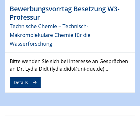
MAT4HY․NRW
Bewerbungsvorrtag Besetzung W3-
Symposium
Professur
Technische Chemie – Technisch-
30.04.2024
SFB 1242 Kolloquium
Makromolekulare Chemie für die
"Integrated Quantum Dot Optomechanics"
Wasserforschung
07.05.2024
Bitte wenden Sie sich bei Interesse an Gesprächen
SFB/TRR 270 Kolloquium
an Dr. Lydia Didt (lydia.didt@uni-due.de)...
Mikrostruktur-Design in magnetostorischen Materialien
auf Übergang auf
Details
07.05.2024
SFB 1242 Kolloquium
"Thermal relaxation asymmetry in reversible and driven
systems"
08.05.2024
Physikalisches Kolloquium