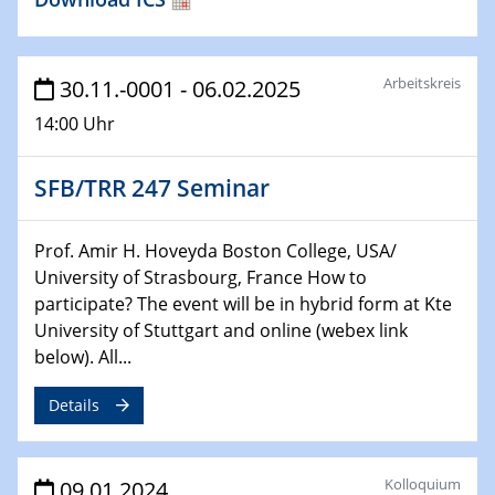
Technische Chemie – Technisch-Makromolekulare
Chemie für die Wasserforschung
Arbeitskreis
29.01.2024
30.11.-0001 - 06.02.2025
Bewerbungsvorrtag Besetzung W3-Professur
14:00 Uhr
Technische Chemie – Technisch-Makromolekulare
Chemie für die Wasserforschung
SFB/TRR 247 Seminar
29.01.2024
Bewerbungsvorrtag Besetzung W3-Professur
Prof. Amir H. Hoveyda Boston College, USA/
Technische Chemie – Technisch-Makromolekulare
University of Strasbourg, France How to
Chemie für die Wasserforschung
participate? The event will be in hybrid form at Kte
University of Stuttgart and online (webex link
30.01.2024
below). All...
WIN & CENIDE Seminar Series on 2D-
MATURE
Details
31.01.2024
ICAN Nutzertreffen
Kolloquium
09.01.2024