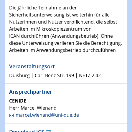
Die jährliche Teilnahme an der
15.01.2024
Sicherheitsunterweisung ist weiterhin für alle
Bewerbungsvorrtag Besetzung W3-Professur
Nutzerinnen und Nutzer verpflichtend, die selbst
Technische Chemie – Technisch-Makromolekulare
Arbeiten im Mikroskopiezentrum von
Chemie für die Wasserforschung
ICAN durchführen (Anwendungsbetrieb). Ohne
diese Unterweisung verlieren Sie die Berechtigung,
23.01.2024
Arbeiten im Anwendungsbetrieb durchzuführen
Kolloquium CRC 1242
Veranstaltungsort
23.01.2024
Kolloquium CRC 1242
Duisburg | Carl-Benz-Str. 199 | NETZ 2.42
24.01.2024
Ansprechpartner
Bewerbungsvorrtag Besetzung W3-Professur
Technische Chemie – Technisch-Makromolekulare
CENIDE
Chemie für die Wasserforschung
Herr Marcel Wienand
marcel.wienand@uni-due.de
29.01.2024
Bewerbungsvorrtag Besetzung W3-Professur
Download ICS