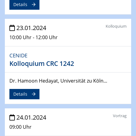
Details
04.04.2024
CENIDE & WIN Seminar Series on 2D-
MATURE
Kolloquium
23.01.2024
Speaker: Jonathan Coleman (Trinity College Dublin)
10:00 Uhr - 12:00 Uhr
10.04.2024 - 11.04.2024
Kooperationsseminar | Elektrolyse und
CENIDE
Brennstoffzellen
Kolloquium CRC 1242
15.04.2024
Online Workshop
Dr. Hamoon Hedayat, Universität zu Köln...
Ben Gurion University
Details
25.04.2024
CENIDE & WIN Seminar Series on 2D-
MATURE
Vortrag
24.01.2024
Speaker: Albert Dato (Harvey Mudd College)
09:00 Uhr
29.04.2024