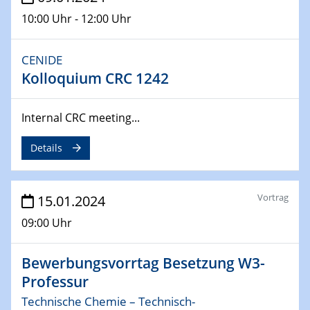
04.02.2024 - 05.02.2024
10:00 Uhr - 12:00 Uhr
ZBT Wasserstofftage
Das Technikforum für Wirtschaft und Wissenschaft
CENIDE
Kolloquium CRC 1242
07.02.2024
Online-Veranstaltung „Verbundprojekte in
Horizont Europa: Ein Überblick“
Internal CRC meeting...
13.02.2024
Details
Electrocatalysis as a Major Enabling
Technology for Decarbonization
ZBT
Vortrag
15.01.2024
09:00 Uhr
14.02.2024
"Lhyfe - Produzent und Lieferant von
grünem und erneuerbarem Wasserstoff.
Bewerbungsvorrtag Besetzung W3-
Praxisfall, Projekt Duisburg
Professur
Technische Chemie – Technisch-
14.02.2024 - 16.02.2024