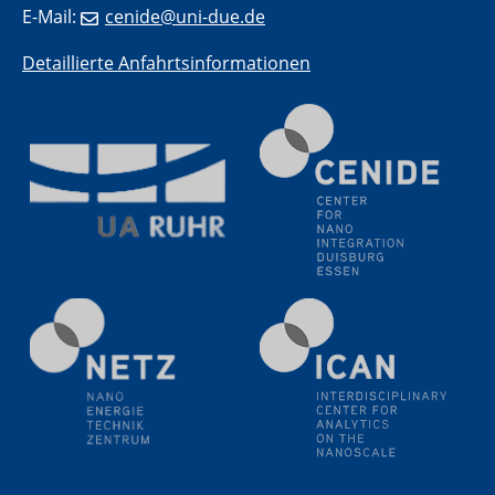
E-Mail:
cenide@uni-due.de
11.06.2024
SFB 1242 Kolloquium
Detaillierte Anfahrtsinformationen
"Transient core-hole screening in photoexcited ZnO
investigated by time-resolved X-ray absorption
spectroscopy"
12.06.2024
GDCh Kolloquium
Festkolloquium Verleihung des Zellner-
Wissenschaftspreises Preisträgerin: Dr. Viktorija
Glembockyté Ludwig-Maximilians-Universität München
12.06.2024
Physikalisches Kolloquium
13.06.2024
UDE4future Ringvorlesung
18.06.2024