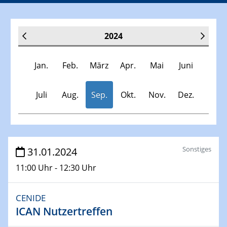
2024
Jan.
Feb.
März
Apr.
Mai
Juni
Juli
Aug.
Sep.
Okt.
Nov.
Dez.
Veranstaltungen
Sonstiges
31.01.2024
11:00 Uhr - 12:30 Uhr
30.11.-0001 - 06.02.2025
SFB/TRR 247 Seminar
CENIDE
ICAN Nutzertreffen
09.01.2024
Kolloquium CRC 1242