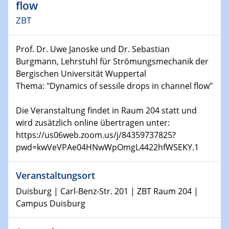
Kolloquium CRC 1242
flow
ZBT
15.01.2024
Bewerbungsvorrtag Besetzung W3-Professur
Prof. Dr. Uwe Janoske und Dr. Sebastian
Technische Chemie – Technisch-Makromolekulare
Chemie für die Wasserforschung
Burgmann, Lehrstuhl für Strömungsmechanik der
Bergischen Universität Wuppertal
Thema: "Dynamics of sessile drops in channel flow"
23.01.2024
Kolloquium CRC 1242
Die Veranstaltung findet in Raum 204 statt und
23.01.2024
wird zusätzlich online übertragen unter:
Kolloquium CRC 1242
https://us06web.zoom.us/j/84359737825?
pwd=kwVeVPAe04HNwWpOmgL4422hfWSEKY.1
24.01.2024
Bewerbungsvorrtag Besetzung W3-Professur
Veranstaltungsort
Technische Chemie – Technisch-Makromolekulare
Duisburg | Carl-Benz-Str. 201 | ZBT Raum 204 |
Chemie für die Wasserforschung
Campus Duisburg
29.01.2024
Bewerbungsvorrtag Besetzung W3-Professur