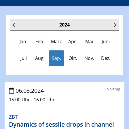
2024
Jan.
Feb.
März
Apr.
Mai
Juni
Juli
Aug.
Sep.
Okt.
Nov.
Dez.
Veranstaltungen
Vortrag
06.03.2024
15:00 Uhr - 16:00 Uhr
30.11.-0001 - 06.02.2025
SFB/TRR 247 Seminar
ZBT
Dynamics of sessile drops in channel
09.01.2024