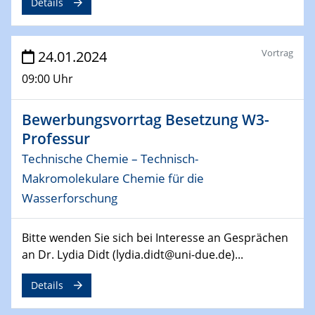
Details
29.04.2024
MAT4HY․NRW
Symposium
Vortrag
24.01.2024
30.04.2024
09:00 Uhr
SFB 1242 Kolloquium
"Integrated Quantum Dot Optomechanics"
Bewerbungsvorrtag Besetzung W3-
Professur
07.05.2024
SFB/TRR 270 Kolloquium
Technische Chemie – Technisch-
Mikrostruktur-Design in magnetostorischen Materialien
Makromolekulare Chemie für die
auf Übergang auf
Wasserforschung
07.05.2024
SFB 1242 Kolloquium
Bitte wenden Sie sich bei Interesse an Gesprächen
"Thermal relaxation asymmetry in reversible and driven
an Dr. Lydia Didt (lydia.didt@uni-due.de)...
systems"
Details
08.05.2024