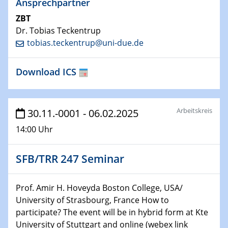
Ansprechpartner
Technische Chemie – Technisch-Makromolekulare
ZBT
Chemie für die Wasserforschung
Dr. Tobias Teckentrup
tobias.teckentrup@uni-due.de
29.01.2024
Bewerbungsvorrtag Besetzung W3-Professur
Technische Chemie – Technisch-Makromolekulare
Download ICS
Chemie für die Wasserforschung
29.01.2024
Arbeitskreis
30.11.-0001 - 06.02.2025
Bewerbungsvorrtag Besetzung W3-Professur
Technische Chemie – Technisch-Makromolekulare
14:00 Uhr
Chemie für die Wasserforschung
SFB/TRR 247 Seminar
30.01.2024
WIN & CENIDE Seminar Series on 2D-
MATURE
Prof. Amir H. Hoveyda Boston College, USA/
University of Strasbourg, France How to
31.01.2024
participate? The event will be in hybrid form at Kte
ICAN Nutzertreffen
University of Stuttgart and online (webex link