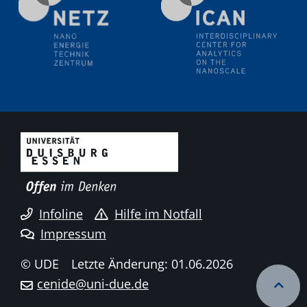
18.06.2024
SFB/TRR 270 Kolloquium
Polo – Research Laboratories for Emerging Technologies
in Cooling and Thermophysics, Federal University of
Santa Catarina
18.06.2024
MPI SusMat
Hydrogen effects on the deformation and fracture of
alloys
19.06.2024
Physikalisches Kolloquium
Infoline
Hilfe im Notfall
20.06.2024
Impressum
UDE4future Ringvorlesung
© UDE
Letzte Änderung: 01.06.2026
26.06.2024
cenide@uni-due.de
Physikalisches Kolloquium