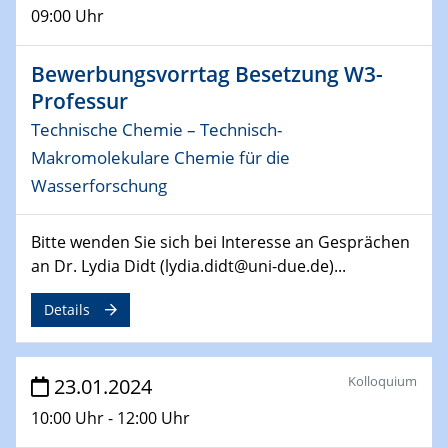
14.02.2024 - 16.02.2024
09:00 Uhr
SFB 247
Jahrestreffen
Bewerbungsvorrtag Besetzung W3-
Professur
01.03.2024
Podcast-Workshop
Technische Chemie – Technisch-
Online-Kick-Off
Makromolekulare Chemie für die
Wasserforschung
06.03.2024
Dynamics of sessile drops in channel flow
ZBT
Bitte wenden Sie sich bei Interesse an Gesprächen
an Dr. Lydia Didt (lydia.didt@uni-due.de)...
07.03.2024
Liquid Organic Hydrogen Carriers (LOHC)
Details
ZBT
14.03.2024
Kolloquium
23.01.2024
Microscope Techniques in Materials
10:00 Uhr - 12:00 Uhr
Research
From Micro to Nano Analysis