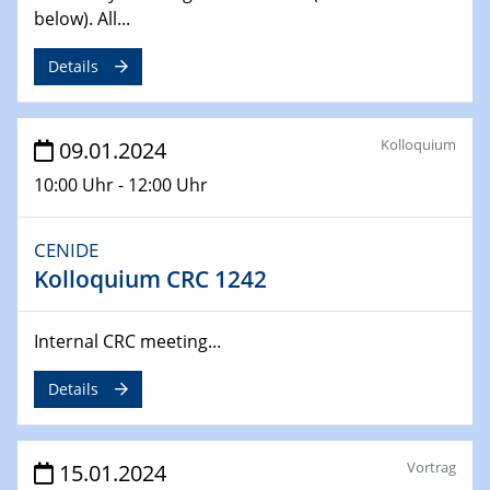
below). All...
04.02.2024 - 05.02.2024
ZBT Wasserstofftage
Details
Das Technikforum für Wirtschaft und Wissenschaft
07.02.2024
Kolloquium
09.01.2024
Online-Veranstaltung „Verbundprojekte in
10:00 Uhr - 12:00 Uhr
Horizont Europa: Ein Überblick“
13.02.2024
CENIDE
Electrocatalysis as a Major Enabling
Kolloquium CRC 1242
Technology for Decarbonization
ZBT
Internal CRC meeting...
14.02.2024
Details
"Lhyfe - Produzent und Lieferant von
grünem und erneuerbarem Wasserstoff.
Praxisfall, Projekt Duisburg
Vortrag
15.01.2024