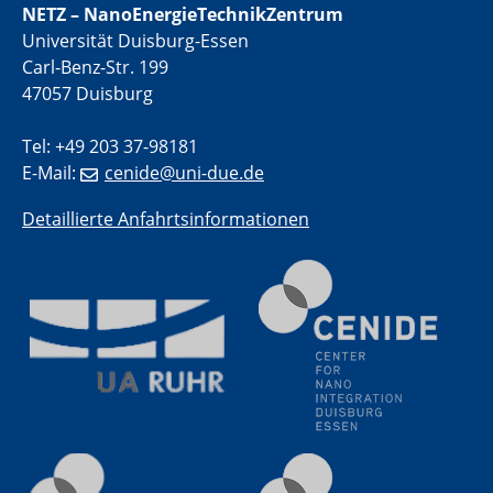
NETZ – NanoEnergieTechnikZentrum
Universität Duisburg-Essen
11.06.2024
SFB 1242 Kolloquium
Carl-Benz-Str. 199
"Transient core-hole screening in photoexcited ZnO
47057 Duisburg
investigated by time-resolved X-ray absorption
spectroscopy"
Tel: +49 203 37-98181
E-Mail:
cenide@uni-due.de
12.06.2024
GDCh Kolloquium
Detaillierte Anfahrtsinformationen
Festkolloquium Verleihung des Zellner-
Wissenschaftspreises Preisträgerin: Dr. Viktorija
Glembockyté Ludwig-Maximilians-Universität München
12.06.2024
Physikalisches Kolloquium
13.06.2024
UDE4future Ringvorlesung