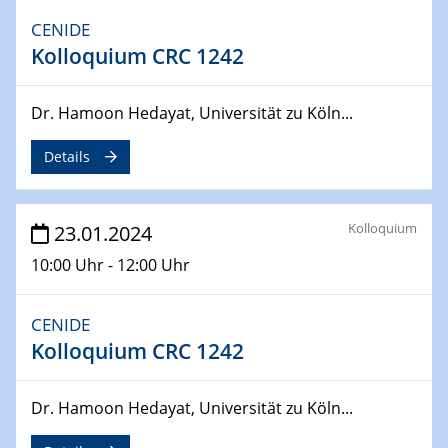
CENIDE
04.04.2024
Kolloquium CRC 1242
CENIDE & WIN Seminar Series on 2D-
MATURE
Speaker: Jonathan Coleman (Trinity College Dublin)
Dr. Hamoon Hedayat, Universität zu Köln...
Details
10.04.2024 - 11.04.2024
Kooperationsseminar | Elektrolyse und
Brennstoffzellen
Kolloquium
23.01.2024
15.04.2024
10:00 Uhr - 12:00 Uhr
Online Workshop
Ben Gurion University
CENIDE
25.04.2024
Kolloquium CRC 1242
CENIDE & WIN Seminar Series on 2D-
MATURE
Dr. Hamoon Hedayat, Universität zu Köln...
Speaker: Albert Dato (Harvey Mudd College)