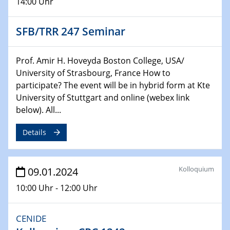
14:00 Uhr
Technische Chemie – Technisch-Makromolekulare
Chemie für die Wasserforschung
SFB/TRR 247 Seminar
29.01.2024
Bewerbungsvorrtag Besetzung W3-Professur
Prof. Amir H. Hoveyda Boston College, USA/
Technische Chemie – Technisch-Makromolekulare
University of Strasbourg, France How to
Chemie für die Wasserforschung
participate? The event will be in hybrid form at Kte
University of Stuttgart and online (webex link
29.01.2024
below). All...
Bewerbungsvorrtag Besetzung W3-Professur
Technische Chemie – Technisch-Makromolekulare
Details
Chemie für die Wasserforschung
30.01.2024
Kolloquium
09.01.2024
WIN & CENIDE Seminar Series on 2D-
MATURE
10:00 Uhr - 12:00 Uhr
31.01.2024
CENIDE
ICAN Nutzertreffen