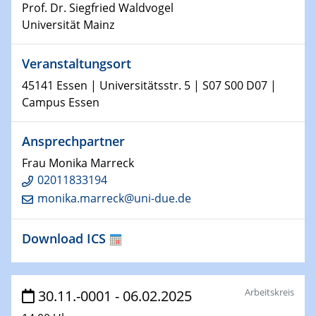
Kolloquium CRC 1242
Prof. Dr. Siegfried Waldvogel
Universität Mainz
15.01.2024
Bewerbungsvorrtag Besetzung W3-Professur
Veranstaltungsort
Technische Chemie – Technisch-Makromolekulare
Chemie für die Wasserforschung
45141 Essen | Universitätsstr. 5 | S07 S00 D07 |
Campus Essen
23.01.2024
Kolloquium CRC 1242
Ansprechpartner
Frau Monika Marreck
23.01.2024
02011833194
Kolloquium CRC 1242
monika.marreck@uni-due.de
24.01.2024
Bewerbungsvorrtag Besetzung W3-Professur
Download ICS
Technische Chemie – Technisch-Makromolekulare
Chemie für die Wasserforschung
Arbeitskreis
30.11.-0001 - 06.02.2025
29.01.2024
Bewerbungsvorrtag Besetzung W3-Professur