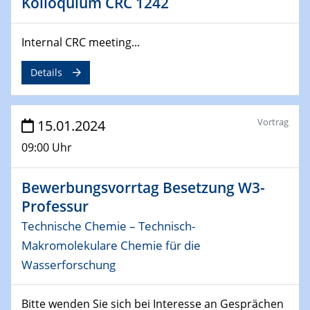
Kolloquium CRC 1242
04.02.2024 - 05.02.2024
ZBT Wasserstofftage
Internal CRC meeting...
Das Technikforum für Wirtschaft und Wissenschaft
Details
07.02.2024
Online-Veranstaltung „Verbundprojekte in
Horizont Europa: Ein Überblick“
Vortrag
15.01.2024
09:00 Uhr
13.02.2024
Electrocatalysis as a Major Enabling
Technology for Decarbonization
Bewerbungsvorrtag Besetzung W3-
ZBT
Professur
Technische Chemie – Technisch-
14.02.2024
Makromolekulare Chemie für die
"Lhyfe - Produzent und Lieferant von
grünem und erneuerbarem Wasserstoff.
Wasserforschung
Praxisfall, Projekt Duisburg
Bitte wenden Sie sich bei Interesse an Gesprächen