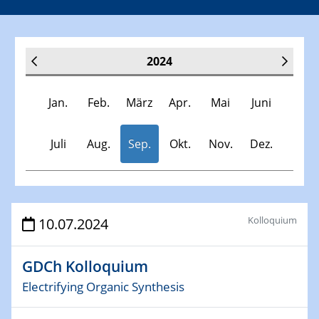
2024
Jan.
Feb.
März
Apr.
Mai
Juni
Juli
Aug.
Sep.
Okt.
Nov.
Dez.
Veranstaltungen
Kolloquium
10.07.2024
30.11.-0001 - 06.02.2025
GDCh Kolloquium
SFB/TRR 247 Seminar
Electrifying Organic Synthesis
09.01.2024