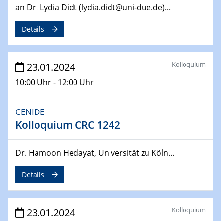
14.02.2024 - 16.02.2024
an Dr. Lydia Didt (lydia.didt@uni-due.de)...
SFB 247
Jahrestreffen
Details
01.03.2024
Podcast-Workshop
Kolloquium
23.01.2024
Online-Kick-Off
10:00 Uhr - 12:00 Uhr
06.03.2024
Dynamics of sessile drops in channel flow
CENIDE
ZBT
Kolloquium CRC 1242
07.03.2024
Liquid Organic Hydrogen Carriers (LOHC)
Dr. Hamoon Hedayat, Universität zu Köln...
ZBT
Details
14.03.2024
Microscope Techniques in Materials
Research
Kolloquium
23.01.2024
From Micro to Nano Analysis