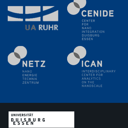
11.06.2024
SFB 1242 Kolloquium
"Transient core-hole screening in photoexcited ZnO
investigated by time-resolved X-ray absorption
spectroscopy"
12.06.2024
GDCh Kolloquium
Festkolloquium Verleihung des Zellner-
Wissenschaftspreises Preisträgerin: Dr. Viktorija
Glembockyté Ludwig-Maximilians-Universität München
12.06.2024
Physikalisches Kolloquium
13.06.2024
UDE4future Ringvorlesung