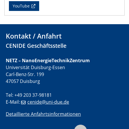
CENIDE Mitgliederversammlung
YouTube
22.05.2024
Physikalisches Kolloquium
Kontakt / Anfahrt
29.05.2024
CENIDE Geschäftsstelle
Physikalisches Kolloquium
NETZ – NanoEnergieTechnikZentrum
04.06.2024
SFB 1242 Kolloquium
Universität Duisburg-Essen
Carl-Benz-Str. 199
47057 Duisburg
05.06.2024
GDCh Kolloquium
Antrittsvorlesung
Tel: +49 203 37-98181
E-Mail:
cenide@uni-due.de
10.06.2024
SFB/TRR 270 Kolloquium
Detaillierte Anfahrtsinformationen
Bundesanstalt für Materialforschung und -prüfung
(BAM)