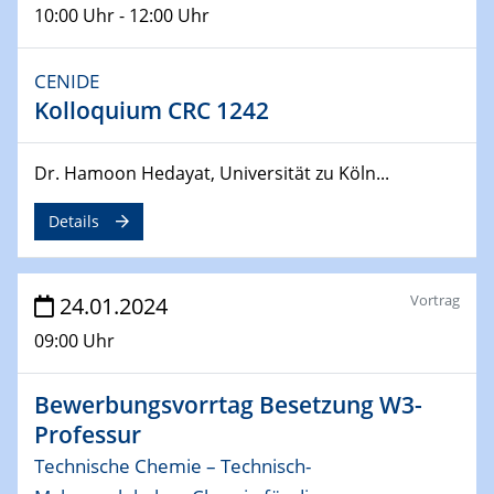
10:00 Uhr - 12:00 Uhr
04.04.2024
CENIDE & WIN Seminar Series on 2D-
CENIDE
MATURE
Kolloquium CRC 1242
Speaker: Jonathan Coleman (Trinity College Dublin)
Dr. Hamoon Hedayat, Universität zu Köln...
10.04.2024 - 11.04.2024
Kooperationsseminar | Elektrolyse und
Brennstoffzellen
Details
15.04.2024
Online Workshop
Vortrag
24.01.2024
Ben Gurion University
09:00 Uhr
25.04.2024
Bewerbungsvorrtag Besetzung W3-
CENIDE & WIN Seminar Series on 2D-
MATURE
Professur
Speaker: Albert Dato (Harvey Mudd College)
Technische Chemie – Technisch-