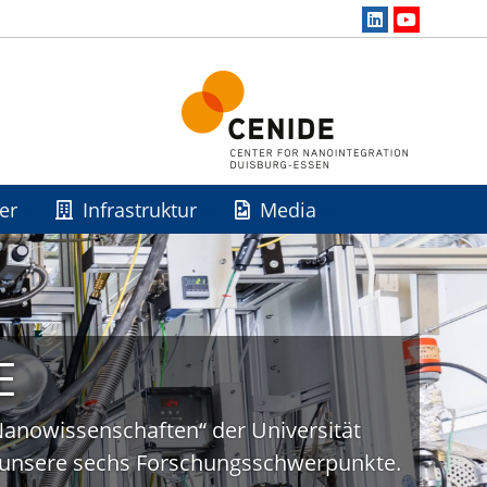
er
Infrastruktur
Media
E
„Nanowissenschaften“ der Universität
uf unsere sechs Forschungsschwerpunkte.