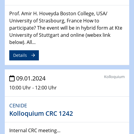
Prof. Amir H. Hoveyda Boston College, USA/
04.02.2024 - 05.02.2024
ZBT Wasserstofftage
University of Strasbourg, France How to
Das Technikforum für Wirtschaft und Wissenschaft
participate? The event will be in hybrid form at Kte
University of Stuttgart and online (webex link
07.02.2024
below). All...
Online-Veranstaltung „Verbundprojekte in
Horizont Europa: Ein Überblick“
Details
13.02.2024
Electrocatalysis as a Major Enabling
Kolloquium
09.01.2024
Technology for Decarbonization
10:00 Uhr - 12:00 Uhr
ZBT
14.02.2024
CENIDE
"Lhyfe - Produzent und Lieferant von
Kolloquium CRC 1242
grünem und erneuerbarem Wasserstoff.
Praxisfall, Projekt Duisburg
Internal CRC meeting...