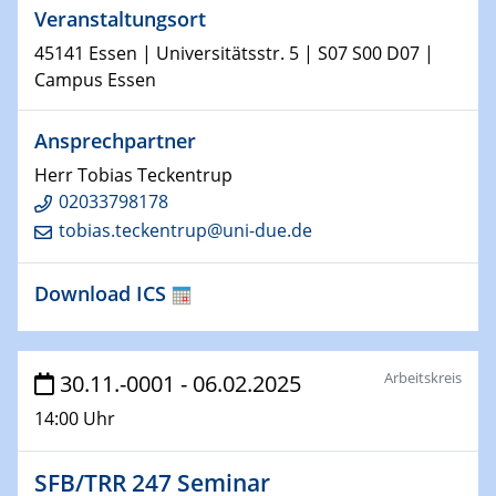
Bewerbungsvorrtag Besetzung W3-Professur
Veranstaltungsort
Technische Chemie – Technisch-Makromolekulare
45141 Essen | Universitätsstr. 5 | S07 S00 D07 |
Chemie für die Wasserforschung
Campus Essen
29.01.2024
Bewerbungsvorrtag Besetzung W3-Professur
Ansprechpartner
Technische Chemie – Technisch-Makromolekulare
Herr Tobias Teckentrup
Chemie für die Wasserforschung
02033798178
tobias.teckentrup@uni-due.de
29.01.2024
Bewerbungsvorrtag Besetzung W3-Professur
Technische Chemie – Technisch-Makromolekulare
Download ICS
Chemie für die Wasserforschung
30.01.2024
Arbeitskreis
30.11.-0001 - 06.02.2025
WIN & CENIDE Seminar Series on 2D-
MATURE
14:00 Uhr
31.01.2024
SFB/TRR 247 Seminar
ICAN Nutzertreffen