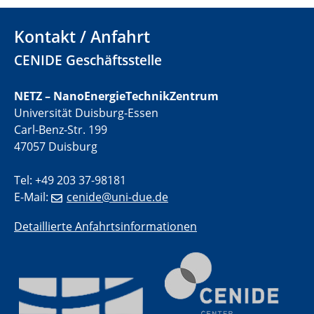
Kontakt / Anfahrt
11.06.2024
SFB 1242 Kolloquium
CENIDE Geschäftsstelle
"Transient core-hole screening in photoexcited ZnO
investigated by time-resolved X-ray absorption
NETZ – NanoEnergieTechnikZentrum
spectroscopy"
Universität Duisburg-Essen
Carl-Benz-Str. 199
12.06.2024
GDCh Kolloquium
47057 Duisburg
Festkolloquium Verleihung des Zellner-
Wissenschaftspreises Preisträgerin: Dr. Viktorija
Tel: +49 203 37-98181
Glembockyté Ludwig-Maximilians-Universität München
E-Mail:
cenide@uni-due.de
Detaillierte Anfahrtsinformationen
12.06.2024
Physikalisches Kolloquium
13.06.2024
UDE4future Ringvorlesung