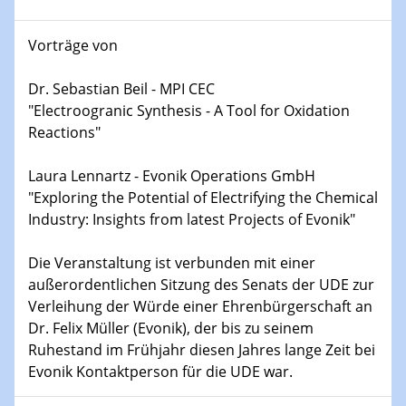
Kolloquium CRC 1242
Vorträge von
15.01.2024
Bewerbungsvorrtag Besetzung W3-Professur
Dr. Sebastian Beil - MPI CEC
Technische Chemie – Technisch-Makromolekulare
"Electroogranic Synthesis - A Tool for Oxidation
Chemie für die Wasserforschung
Reactions"
23.01.2024
Laura Lennartz - Evonik Operations GmbH
Kolloquium CRC 1242
"Exploring the Potential of Electrifying the Chemical
Industry: Insights from latest Projects of Evonik"
23.01.2024
Kolloquium CRC 1242
Die Veranstaltung ist verbunden mit einer
außerordentlichen Sitzung des Senats der UDE zur
24.01.2024
Verleihung der Würde einer Ehrenbürgerschaft an
Bewerbungsvorrtag Besetzung W3-Professur
Dr. Felix Müller (Evonik), der bis zu seinem
Technische Chemie – Technisch-Makromolekulare
Chemie für die Wasserforschung
Ruhestand im Frühjahr diesen Jahres lange Zeit bei
Evonik Kontaktperson für die UDE war.
29.01.2024