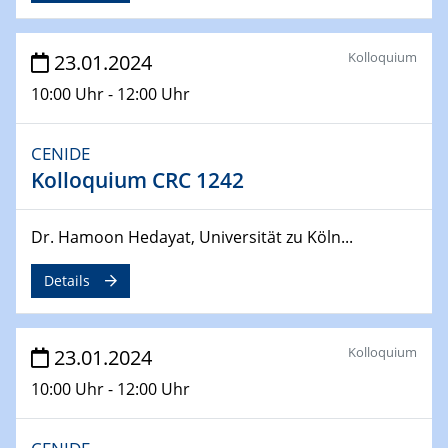
From Micro to Nano Analysis
04.04.2024
Kolloquium
23.01.2024
CENIDE & WIN Seminar Series on 2D-
10:00 Uhr - 12:00 Uhr
MATURE
Speaker: Jonathan Coleman (Trinity College Dublin)
CENIDE
10.04.2024 - 11.04.2024
Kolloquium CRC 1242
Kooperationsseminar | Elektrolyse und
Brennstoffzellen
Dr. Hamoon Hedayat, Universität zu Köln...
15.04.2024
Online Workshop
Details
Ben Gurion University
Kolloquium
23.01.2024
25.04.2024
CENIDE & WIN Seminar Series on 2D-
10:00 Uhr - 12:00 Uhr
MATURE
Speaker: Albert Dato (Harvey Mudd College)