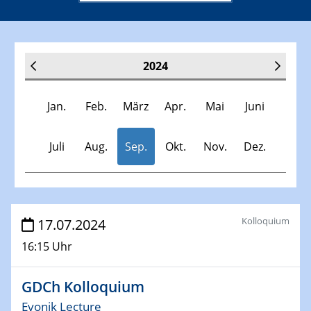
2024
Jan.
Feb.
März
Apr.
Mai
Juni
Juli
Aug.
Sep.
Okt.
Nov.
Dez.
Veranstaltungen
Kolloquium
17.07.2024
16:15 Uhr
30.11.-0001 - 06.02.2025
SFB/TRR 247 Seminar
GDCh Kolloquium
09.01.2024
Evonik Lecture