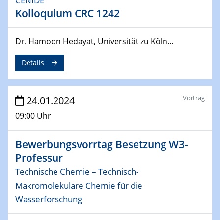
CENIDE
29.04.2024
Kolloquium CRC 1242
MAT4HY․NRW
Symposium
Dr. Hamoon Hedayat, Universität zu Köln...
30.04.2024
Details
SFB 1242 Kolloquium
"Integrated Quantum Dot Optomechanics"
Vortrag
24.01.2024
07.05.2024
SFB/TRR 270 Kolloquium
09:00 Uhr
Mikrostruktur-Design in magnetostorischen Materialien
auf Übergang auf
Bewerbungsvorrtag Besetzung W3-
Professur
07.05.2024
SFB 1242 Kolloquium
Technische Chemie – Technisch-
"Thermal relaxation asymmetry in reversible and driven
Makromolekulare Chemie für die
systems"
Wasserforschung
08.05.2024