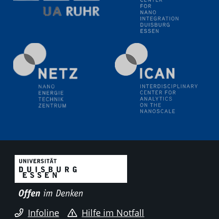
18.06.2024
SFB/TRR 270 Kolloquium
Polo – Research Laboratories for Emerging Technologies
in Cooling and Thermophysics, Federal University of
Santa Catarina
18.06.2024
MPI SusMat
Hydrogen effects on the deformation and fracture of
alloys
19.06.2024
Physikalisches Kolloquium
20.06.2024
UDE4future Ringvorlesung
26.06.2024
Physikalisches Kolloquium
Infoline
Hilfe im Notfall