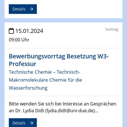
14.02.2024 - 16.02.2024
Details
SFB 247
Jahrestreffen
Vortrag
15.01.2024
01.03.2024
Podcast-Workshop
09:00 Uhr
Online-Kick-Off
Bewerbungsvorrtag Besetzung W3-
06.03.2024
Dynamics of sessile drops in channel flow
Professur
ZBT
Technische Chemie – Technisch-
Makromolekulare Chemie für die
07.03.2024
Wasserforschung
Liquid Organic Hydrogen Carriers (LOHC)
ZBT
Bitte wenden Sie sich bei Interesse an Gesprächen
14.03.2024
an Dr. Lydia Didt (lydia.didt@uni-due.de)...
Microscope Techniques in Materials
Research
Details