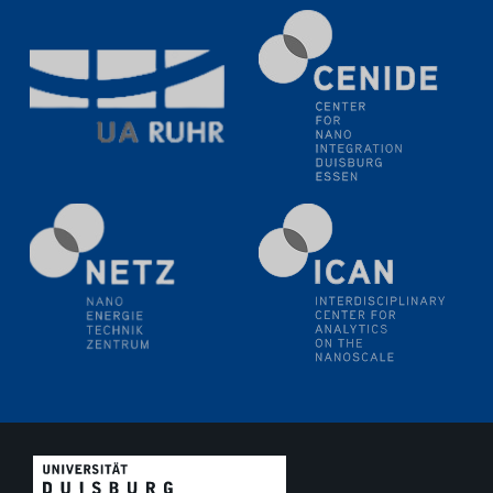
11.06.2024
SFB 1242 Kolloquium
"Transient core-hole screening in photoexcited ZnO
investigated by time-resolved X-ray absorption
spectroscopy"
12.06.2024
GDCh Kolloquium
Festkolloquium Verleihung des Zellner-
Wissenschaftspreises Preisträgerin: Dr. Viktorija
Glembockyté Ludwig-Maximilians-Universität München
12.06.2024
Physikalisches Kolloquium
13.06.2024
UDE4future Ringvorlesung