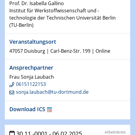
Kolloquium CRC 1242
Prof. Dr. Isabella Gallino
Institut für Werkstoffwissenschaft und -
15.01.2024
technologie der Technischen Universität Berlin
Bewerbungsvorrtag Besetzung W3-Professur
(TU-Berlin)
Technische Chemie – Technisch-Makromolekulare
Chemie für die Wasserforschung
Veranstaltungsort
23.01.2024
47057 Duisburg | Carl-Benz-Str. 199 | Online
Kolloquium CRC 1242
Ansprechpartner
23.01.2024
Frau Sonja Laubach
Kolloquium CRC 1242
06151122153
sonja.laubach@tu-dortmund.de
24.01.2024
Bewerbungsvorrtag Besetzung W3-Professur
Technische Chemie – Technisch-Makromolekulare
Download ICS
Chemie für die Wasserforschung
29.01.2024
Arbeitskreis
30.11.-0001 - 06.02.2025
Bewerbungsvorrtag Besetzung W3-Professur