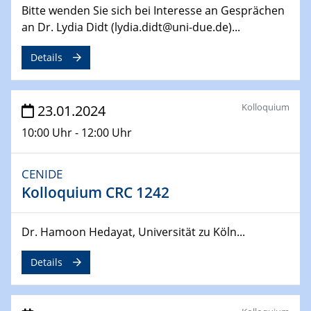
14.02.2024 - 16.02.2024
Bitte wenden Sie sich bei Interesse an Gesprächen
SFB 247
an Dr. Lydia Didt (lydia.didt@uni-due.de)...
Jahrestreffen
Details
01.03.2024
Podcast-Workshop
Online-Kick-Off
Kolloquium
23.01.2024
06.03.2024
10:00 Uhr - 12:00 Uhr
Dynamics of sessile drops in channel flow
ZBT
CENIDE
Kolloquium CRC 1242
07.03.2024
Liquid Organic Hydrogen Carriers (LOHC)
ZBT
Dr. Hamoon Hedayat, Universität zu Köln...
14.03.2024
Details
Microscope Techniques in Materials
Research
From Micro to Nano Analysis