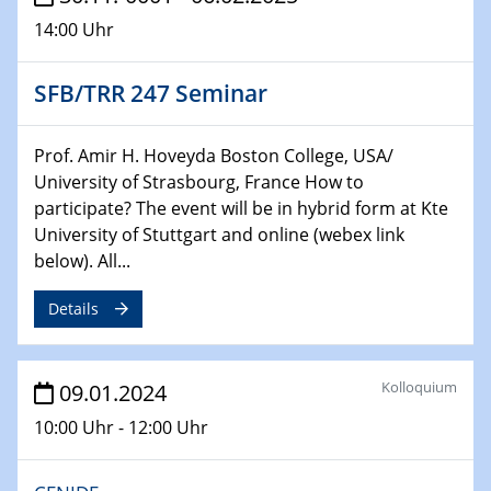
Technische Chemie – Technisch-Makromolekulare
14:00 Uhr
Chemie für die Wasserforschung
SFB/TRR 247 Seminar
29.01.2024
Bewerbungsvorrtag Besetzung W3-Professur
Technische Chemie – Technisch-Makromolekulare
Prof. Amir H. Hoveyda Boston College, USA/
Chemie für die Wasserforschung
University of Strasbourg, France How to
participate? The event will be in hybrid form at Kte
29.01.2024
University of Stuttgart and online (webex link
Bewerbungsvorrtag Besetzung W3-Professur
below). All...
Technische Chemie – Technisch-Makromolekulare
Chemie für die Wasserforschung
Details
30.01.2024
WIN & CENIDE Seminar Series on 2D-
Kolloquium
09.01.2024
MATURE
10:00 Uhr - 12:00 Uhr
31.01.2024
ICAN Nutzertreffen