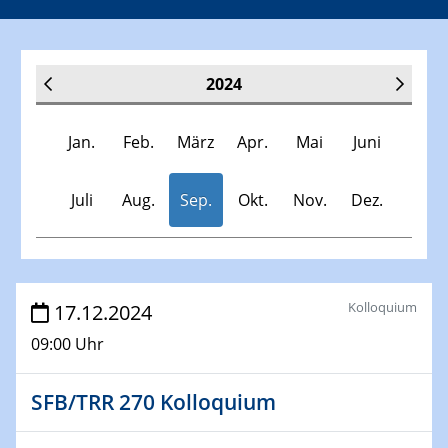
2024
Jan.
Feb.
März
Apr.
Mai
Juni
Juli
Aug.
Sep.
Okt.
Nov.
Dez.
Veranstaltungen
Kolloquium
17.12.2024
09:00 Uhr
30.11.-0001 - 06.02.2025
SFB/TRR 247 Seminar
SFB/TRR 270 Kolloquium
09.01.2024