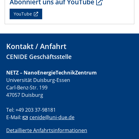
Abonniert uns auf YouTube
CENIDE Mitgliederversammlung
YouTube
22.05.2024
Physikalisches Kolloquium
29.05.2024
Kontakt / Anfahrt
Physikalisches Kolloquium
CENIDE Geschäftsstelle
04.06.2024
SFB 1242 Kolloquium
NETZ – NanoEnergieTechnikZentrum
Universität Duisburg-Essen
05.06.2024
Carl-Benz-Str. 199
GDCh Kolloquium
47057 Duisburg
Antrittsvorlesung
Tel: +49 203 37-98181
10.06.2024
E-Mail:
cenide@uni-due.de
SFB/TRR 270 Kolloquium
Bundesanstalt für Materialforschung und -prüfung
Detaillierte Anfahrtsinformationen
(BAM)