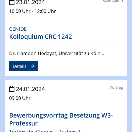
Kolloquium
23.01.2024
10:00 Uhr - 12:00 Uhr
04.04.2024
CENIDE & WIN Seminar Series on 2D-
MATURE
CENIDE
Speaker: Jonathan Coleman (Trinity College Dublin)
Kolloquium CRC 1242
10.04.2024 - 11.04.2024
Kooperationsseminar | Elektrolyse und
Dr. Hamoon Hedayat, Universität zu Köln...
Brennstoffzellen
Details
15.04.2024
Online Workshop
Ben Gurion University
Vortrag
24.01.2024
09:00 Uhr
25.04.2024
CENIDE & WIN Seminar Series on 2D-
MATURE
Bewerbungsvorrtag Besetzung W3-
Speaker: Albert Dato (Harvey Mudd College)
Professur
Technische Chemie – Technisch-