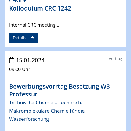
CENIDE
Kolloquium CRC 1242
04.02.2024 - 05.02.2024
ZBT Wasserstofftage
Das Technikforum für Wirtschaft und Wissenschaft
Internal CRC meeting...
07.02.2024
Details
Online-Veranstaltung „Verbundprojekte in
Horizont Europa: Ein Überblick“
Vortrag
15.01.2024
13.02.2024
09:00 Uhr
Electrocatalysis as a Major Enabling
Technology for Decarbonization
ZBT
Bewerbungsvorrtag Besetzung W3-
Professur
14.02.2024
Technische Chemie – Technisch-
"Lhyfe - Produzent und Lieferant von
Makromolekulare Chemie für die
grünem und erneuerbarem Wasserstoff.
Praxisfall, Projekt Duisburg
Wasserforschung