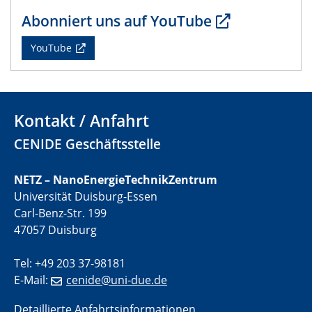
CENIDE Mitgliederversammlung
Abonniert uns auf YouTube
22.05.2024
YouTube
Physikalisches Kolloquium
29.05.2024
Physikalisches Kolloquium
Kontakt / Anfahrt
CENIDE Geschäftsstelle
04.06.2024
SFB 1242 Kolloquium
NETZ – NanoEnergieTechnikZentrum
05.06.2024
Universität Duisburg-Essen
GDCh Kolloquium
Carl-Benz-Str. 199
Antrittsvorlesung
47057 Duisburg
10.06.2024
Tel: +49 203 37-98181
SFB/TRR 270 Kolloquium
E-Mail:
cenide@uni-due.de
Bundesanstalt für Materialforschung und -prüfung
(BAM)
Detaillierte Anfahrtsinformationen