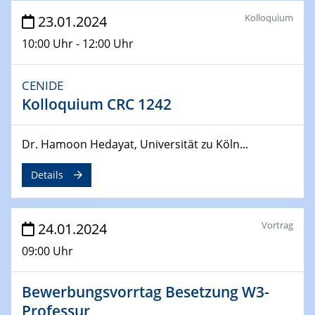
Kolloquium
23.01.2024
04.04.2024
10:00 Uhr - 12:00 Uhr
CENIDE & WIN Seminar Series on 2D-
MATURE
Speaker: Jonathan Coleman (Trinity College Dublin)
CENIDE
Kolloquium CRC 1242
10.04.2024 - 11.04.2024
Kooperationsseminar | Elektrolyse und
Brennstoffzellen
Dr. Hamoon Hedayat, Universität zu Köln...
Details
15.04.2024
Online Workshop
Ben Gurion University
Vortrag
24.01.2024
25.04.2024
09:00 Uhr
CENIDE & WIN Seminar Series on 2D-
MATURE
Speaker: Albert Dato (Harvey Mudd College)
Bewerbungsvorrtag Besetzung W3-
Professur