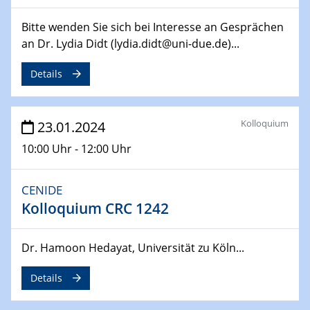
14.02.2024 - 16.02.2024
SFB 247
Bitte wenden Sie sich bei Interesse an Gesprächen
Jahrestreffen
an Dr. Lydia Didt (lydia.didt@uni-due.de)...
01.03.2024
Details
Podcast-Workshop
Online-Kick-Off
Kolloquium
23.01.2024
06.03.2024
Dynamics of sessile drops in channel flow
10:00 Uhr - 12:00 Uhr
ZBT
CENIDE
07.03.2024
Kolloquium CRC 1242
Liquid Organic Hydrogen Carriers (LOHC)
ZBT
Dr. Hamoon Hedayat, Universität zu Köln...
14.03.2024
Microscope Techniques in Materials
Details
Research
From Micro to Nano Analysis