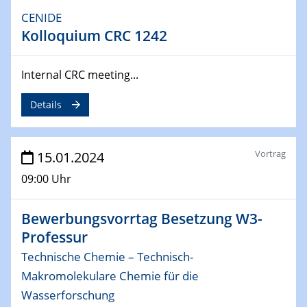
CENIDE
04.02.2024 - 05.02.2024
Kolloquium CRC 1242
ZBT Wasserstofftage
Das Technikforum für Wirtschaft und Wissenschaft
Internal CRC meeting...
07.02.2024
Online-Veranstaltung „Verbundprojekte in
Details
Horizont Europa: Ein Überblick“
13.02.2024
Vortrag
15.01.2024
Electrocatalysis as a Major Enabling
09:00 Uhr
Technology for Decarbonization
ZBT
Bewerbungsvorrtag Besetzung W3-
14.02.2024
Professur
"Lhyfe - Produzent und Lieferant von
Technische Chemie – Technisch-
grünem und erneuerbarem Wasserstoff.
Praxisfall, Projekt Duisburg
Makromolekulare Chemie für die
Wasserforschung