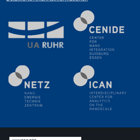
11.06.2024
SFB 1242 Kolloquium
"Transient core-hole screening in photoexcited ZnO
investigated by time-resolved X-ray absorption
spectroscopy"
12.06.2024
GDCh Kolloquium
Festkolloquium Verleihung des Zellner-
Wissenschaftspreises Preisträgerin: Dr. Viktorija
Glembockyté Ludwig-Maximilians-Universität München
12.06.2024
Physikalisches Kolloquium
13.06.2024
UDE4future Ringvorlesung