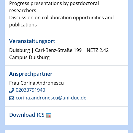
Kolloquium CRC 1242
Progress presentations by postdoctoral
researchers
15.01.2024
Discussion on collaboration opportunities and
Bewerbungsvorrtag Besetzung W3-Professur
publications
Technische Chemie – Technisch-Makromolekulare
Chemie für die Wasserforschung
Veranstaltungsort
23.01.2024
Duisburg | Carl-Benz-Straße 199 | NETZ 2.42 |
Kolloquium CRC 1242
Campus Duisburg
23.01.2024
Ansprechpartner
Kolloquium CRC 1242
Frau Corina Andronescu
02033791940
24.01.2024
Bewerbungsvorrtag Besetzung W3-Professur
corina.andronescu@uni-due.de
Technische Chemie – Technisch-Makromolekulare
Chemie für die Wasserforschung
Download ICS
29.01.2024
Bewerbungsvorrtag Besetzung W3-Professur