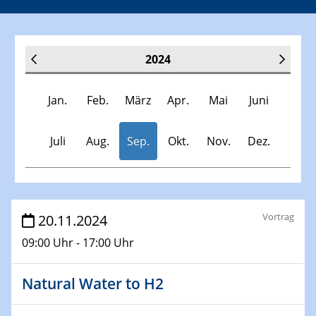
2024
Jan.
Feb.
März
Apr.
Mai
Juni
Juli
Aug.
Sep.
Okt.
Nov.
Dez.
Veranstaltungen
Vortrag
20.11.2024
09:00 Uhr - 17:00 Uhr
30.11.-0001 - 06.02.2025
SFB/TRR 247 Seminar
Natural Water to H2
09.01.2024