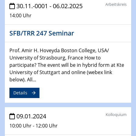
Arbeitskreis
30.11.-0001 - 06.02.2025
Technische Chemie – Technisch-Makromolekulare
Chemie für die Wasserforschung
14:00 Uhr
29.01.2024
SFB/TRR 247 Seminar
Bewerbungsvorrtag Besetzung W3-Professur
Technische Chemie – Technisch-Makromolekulare
Chemie für die Wasserforschung
Prof. Amir H. Hoveyda Boston College, USA/
University of Strasbourg, France How to
29.01.2024
participate? The event will be in hybrid form at Kte
Bewerbungsvorrtag Besetzung W3-Professur
University of Stuttgart and online (webex link
Technische Chemie – Technisch-Makromolekulare
below). All...
Chemie für die Wasserforschung
Details
30.01.2024
WIN & CENIDE Seminar Series on 2D-
MATURE
Kolloquium
09.01.2024
31.01.2024
10:00 Uhr - 12:00 Uhr
ICAN Nutzertreffen