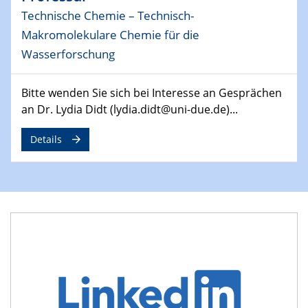
29.04.2024
Technische Chemie – Technisch-
MAT4HY․NRW
Makromolekulare Chemie für die
Symposium
Wasserforschung
30.04.2024
SFB 1242 Kolloquium
Bitte wenden Sie sich bei Interesse an Gesprächen
"Integrated Quantum Dot Optomechanics"
an Dr. Lydia Didt (lydia.didt@uni-due.de)...
07.05.2024
Details
SFB/TRR 270 Kolloquium
Mikrostruktur-Design in magnetostorischen Materialien
auf Übergang auf
07.05.2024
SFB 1242 Kolloquium
"Thermal relaxation asymmetry in reversible and driven
systems"
08.05.2024
Physikalisches Kolloquium