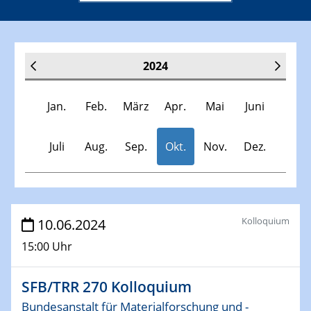
2024
Jan.
Feb.
März
Apr.
Mai
Juni
Juli
Aug.
Sep.
Okt.
Nov.
Dez.
Veranstaltungen
Kolloquium
10.06.2024
15:00 Uhr
30.11.-0001 - 06.02.2025
SFB/TRR 247 Seminar
SFB/TRR 270 Kolloquium
09.01.2024
Bundesanstalt für Materialforschung und -