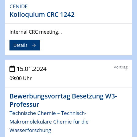
CENIDE
Kolloquium CRC 1242
04.02.2024 - 05.02.2024
ZBT Wasserstofftage
Das Technikforum für Wirtschaft und Wissenschaft
Internal CRC meeting...
07.02.2024
Details
Online-Veranstaltung „Verbundprojekte in
Horizont Europa: Ein Überblick“
Vortrag
15.01.2024
13.02.2024
Electrocatalysis as a Major Enabling
09:00 Uhr
Technology for Decarbonization
ZBT
Bewerbungsvorrtag Besetzung W3-
Professur
14.02.2024
"Lhyfe - Produzent und Lieferant von
Technische Chemie – Technisch-
grünem und erneuerbarem Wasserstoff.
Makromolekulare Chemie für die
Praxisfall, Projekt Duisburg
Wasserforschung