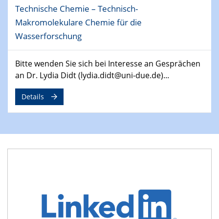
Technische Chemie – Technisch-
29.04.2024
MAT4HY․NRW
Makromolekulare Chemie für die
Symposium
Wasserforschung
30.04.2024
Bitte wenden Sie sich bei Interesse an Gesprächen
SFB 1242 Kolloquium
an Dr. Lydia Didt (lydia.didt@uni-due.de)...
"Integrated Quantum Dot Optomechanics"
Details
07.05.2024
SFB/TRR 270 Kolloquium
Mikrostruktur-Design in magnetostorischen Materialien
auf Übergang auf
07.05.2024
SFB 1242 Kolloquium
"Thermal relaxation asymmetry in reversible and driven
systems"
08.05.2024