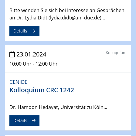
14.02.2024 - 16.02.2024
Bitte wenden Sie sich bei Interesse an Gesprächen
SFB 247
an Dr. Lydia Didt (lydia.didt@uni-due.de)...
Jahrestreffen
Details
01.03.2024
Podcast-Workshop
Online-Kick-Off
Kolloquium
23.01.2024
06.03.2024
10:00 Uhr - 12:00 Uhr
Dynamics of sessile drops in channel flow
ZBT
CENIDE
Kolloquium CRC 1242
07.03.2024
Liquid Organic Hydrogen Carriers (LOHC)
ZBT
Dr. Hamoon Hedayat, Universität zu Köln...
14.03.2024
Details
Microscope Techniques in Materials
Research