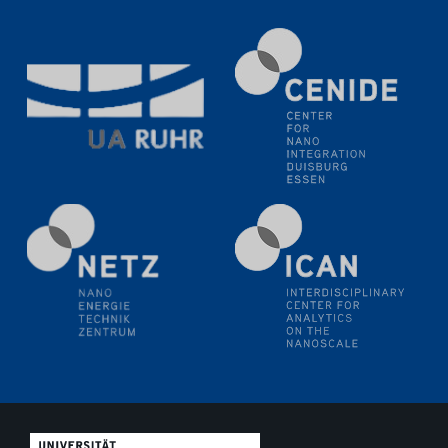
11.06.2024
SFB 1242 Kolloquium
"Transient core-hole screening in photoexcited ZnO
investigated by time-resolved X-ray absorption
spectroscopy"
12.06.2024
GDCh Kolloquium
Festkolloquium Verleihung des Zellner-
Wissenschaftspreises Preisträgerin: Dr. Viktorija
Glembockyté Ludwig-Maximilians-Universität München
12.06.2024
Physikalisches Kolloquium
13.06.2024
UDE4future Ringvorlesung