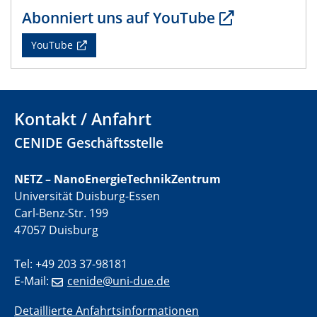
22.05.2024
Abonniert uns auf YouTube
CENIDE Mitgliederversammlung
YouTube
22.05.2024
Physikalisches Kolloquium
29.05.2024
Kontakt / Anfahrt
Physikalisches Kolloquium
CENIDE Geschäftsstelle
04.06.2024
SFB 1242 Kolloquium
NETZ – NanoEnergieTechnikZentrum
Universität Duisburg-Essen
05.06.2024
Carl-Benz-Str. 199
GDCh Kolloquium
47057 Duisburg
Antrittsvorlesung
Tel: +49 203 37-98181
10.06.2024
E-Mail:
cenide@uni-due.de
SFB/TRR 270 Kolloquium
Bundesanstalt für Materialforschung und -prüfung
Detaillierte Anfahrtsinformationen
(BAM)