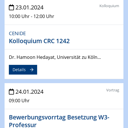
From Micro to Nano Analysis
Kolloquium
23.01.2024
04.04.2024
10:00 Uhr - 12:00 Uhr
CENIDE & WIN Seminar Series on 2D-
MATURE
CENIDE
Speaker: Jonathan Coleman (Trinity College Dublin)
Kolloquium CRC 1242
10.04.2024 - 11.04.2024
Kooperationsseminar | Elektrolyse und
Dr. Hamoon Hedayat, Universität zu Köln...
Brennstoffzellen
Details
15.04.2024
Online Workshop
Ben Gurion University
Vortrag
24.01.2024
09:00 Uhr
25.04.2024
CENIDE & WIN Seminar Series on 2D-
MATURE
Bewerbungsvorrtag Besetzung W3-
Speaker: Albert Dato (Harvey Mudd College)
Professur