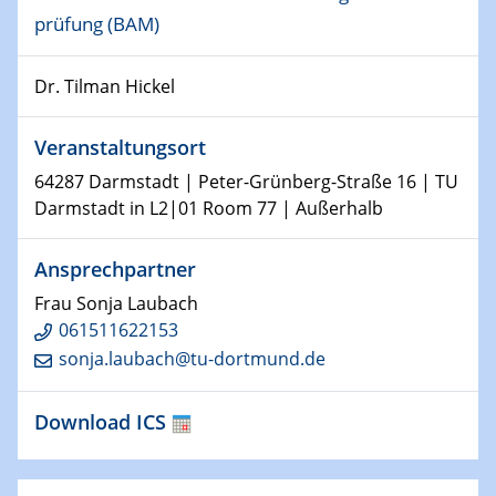
Kolloquium CRC 1242
prüfung (BAM)
15.01.2024
Dr. Tilman Hickel
Bewerbungsvorrtag Besetzung W3-Professur
Technische Chemie – Technisch-Makromolekulare
Chemie für die Wasserforschung
Veranstaltungsort
64287 Darmstadt | Peter-Grünberg-Straße 16 | TU
23.01.2024
Darmstadt in L2|01 Room 77 | Außerhalb
Kolloquium CRC 1242
Ansprechpartner
23.01.2024
Kolloquium CRC 1242
Frau Sonja Laubach
061511622153
24.01.2024
sonja.laubach@tu-dortmund.de
Bewerbungsvorrtag Besetzung W3-Professur
Technische Chemie – Technisch-Makromolekulare
Download ICS
Chemie für die Wasserforschung
29.01.2024