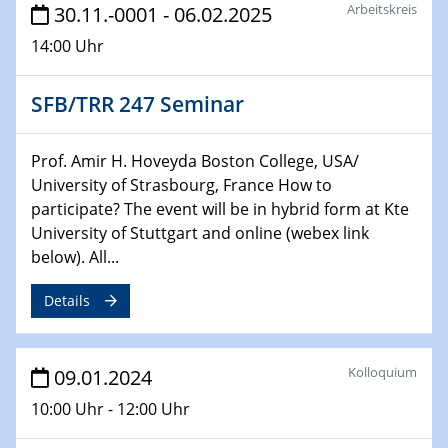
Bewerbungsvorrtag Besetzung W3-Professur
Arbeitskreis
30.11.-0001 - 06.02.2025
Technische Chemie – Technisch-Makromolekulare
14:00 Uhr
Chemie für die Wasserforschung
SFB/TRR 247 Seminar
29.01.2024
Bewerbungsvorrtag Besetzung W3-Professur
Technische Chemie – Technisch-Makromolekulare
Prof. Amir H. Hoveyda Boston College, USA/
Chemie für die Wasserforschung
University of Strasbourg, France How to
participate? The event will be in hybrid form at Kte
29.01.2024
University of Stuttgart and online (webex link
Bewerbungsvorrtag Besetzung W3-Professur
below). All...
Technische Chemie – Technisch-Makromolekulare
Chemie für die Wasserforschung
Details
30.01.2024
WIN & CENIDE Seminar Series on 2D-
MATURE
Kolloquium
09.01.2024
10:00 Uhr - 12:00 Uhr
31.01.2024
ICAN Nutzertreffen