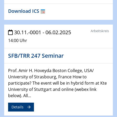
Bewerbungsvorrtag Besetzung W3-Professur
Download ICS
Technische Chemie – Technisch-Makromolekulare
Chemie für die Wasserforschung
29.01.2024
Arbeitskreis
30.11.-0001 - 06.02.2025
Bewerbungsvorrtag Besetzung W3-Professur
14:00 Uhr
Technische Chemie – Technisch-Makromolekulare
Chemie für die Wasserforschung
SFB/TRR 247 Seminar
29.01.2024
Bewerbungsvorrtag Besetzung W3-Professur
Prof. Amir H. Hoveyda Boston College, USA/
Technische Chemie – Technisch-Makromolekulare
University of Strasbourg, France How to
Chemie für die Wasserforschung
participate? The event will be in hybrid form at Kte
University of Stuttgart and online (webex link
30.01.2024
WIN & CENIDE Seminar Series on 2D-
below). All...
MATURE
Details
31.01.2024