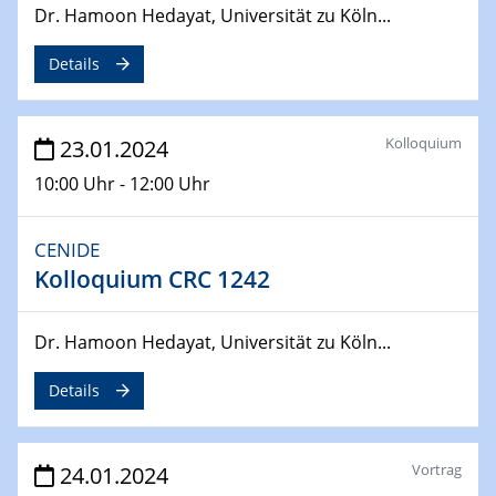
Dr. Hamoon Hedayat, Universität zu Köln...
From Micro to Nano Analysis
Details
04.04.2024
CENIDE & WIN Seminar Series on 2D-
MATURE
Kolloquium
23.01.2024
Speaker: Jonathan Coleman (Trinity College Dublin)
10:00 Uhr - 12:00 Uhr
10.04.2024 - 11.04.2024
Kooperationsseminar | Elektrolyse und
Brennstoffzellen
CENIDE
Kolloquium CRC 1242
15.04.2024
Online Workshop
Dr. Hamoon Hedayat, Universität zu Köln...
Ben Gurion University
Details
25.04.2024
CENIDE & WIN Seminar Series on 2D-
MATURE
Vortrag
24.01.2024
Speaker: Albert Dato (Harvey Mudd College)