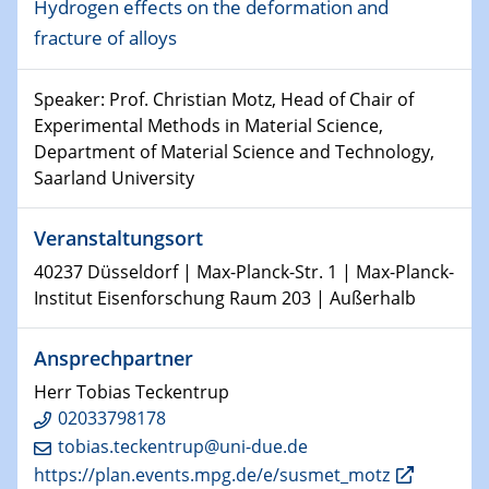
09.01.2024
Hydrogen effects on the deformation and
Kolloquium CRC 1242
fracture of alloys
15.01.2024
Speaker: Prof. Christian Motz, Head of Chair of
Bewerbungsvorrtag Besetzung W3-Professur
Experimental Methods in Material Science,
Technische Chemie – Technisch-Makromolekulare
Department of Material Science and Technology,
Chemie für die Wasserforschung
Saarland University
23.01.2024
Kolloquium CRC 1242
Veranstaltungsort
40237 Düsseldorf | Max-Planck-Str. 1 | Max-Planck-
23.01.2024
Institut Eisenforschung Raum 203 | Außerhalb
Kolloquium CRC 1242
Ansprechpartner
24.01.2024
Bewerbungsvorrtag Besetzung W3-Professur
Herr Tobias Teckentrup
Technische Chemie – Technisch-Makromolekulare
02033798178
Chemie für die Wasserforschung
tobias.teckentrup@uni-due.de
https://plan.events.mpg.de/e/susmet_motz
29.01.2024