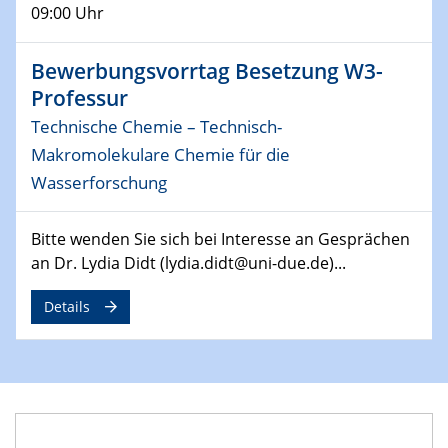
09:00 Uhr
29.04.2024
MAT4HY․NRW
Bewerbungsvorrtag Besetzung W3-
Symposium
Professur
Technische Chemie – Technisch-
30.04.2024
SFB 1242 Kolloquium
Makromolekulare Chemie für die
"Integrated Quantum Dot Optomechanics"
Wasserforschung
07.05.2024
Bitte wenden Sie sich bei Interesse an Gesprächen
SFB/TRR 270 Kolloquium
an Dr. Lydia Didt (lydia.didt@uni-due.de)...
Mikrostruktur-Design in magnetostorischen Materialien
auf Übergang auf
Details
07.05.2024
SFB 1242 Kolloquium
"Thermal relaxation asymmetry in reversible and driven
systems"