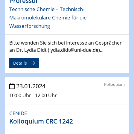
Professur
14.02.2024 - 16.02.2024
Technische Chemie – Technisch-
SFB 247
Makromolekulare Chemie für die
Jahrestreffen
Wasserforschung
01.03.2024
Podcast-Workshop
Bitte wenden Sie sich bei Interesse an Gesprächen
Online-Kick-Off
an Dr. Lydia Didt (lydia.didt@uni-due.de)...
Details
06.03.2024
Dynamics of sessile drops in channel flow
ZBT
Kolloquium
23.01.2024
07.03.2024
10:00 Uhr - 12:00 Uhr
Liquid Organic Hydrogen Carriers (LOHC)
ZBT
CENIDE
14.03.2024
Kolloquium CRC 1242
Microscope Techniques in Materials
Research