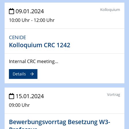
ICAN Nutzertreffen
Kolloquium
09.01.2024
04.02.2024 - 05.02.2024
10:00 Uhr - 12:00 Uhr
ZBT Wasserstofftage
Das Technikforum für Wirtschaft und Wissenschaft
CENIDE
Kolloquium CRC 1242
07.02.2024
Online-Veranstaltung „Verbundprojekte in
Horizont Europa: Ein Überblick“
Internal CRC meeting...
13.02.2024
Details
Electrocatalysis as a Major Enabling
Technology for Decarbonization
ZBT
Vortrag
15.01.2024
14.02.2024
09:00 Uhr
"Lhyfe - Produzent und Lieferant von
grünem und erneuerbarem Wasserstoff.
Bewerbungsvorrtag Besetzung W3-
Praxisfall, Projekt Duisburg