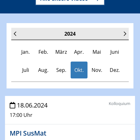
2024
Jan.
Feb.
März
Apr.
Mai
Juni
Juli
Aug.
Sep.
Okt.
Nov.
Dez.
Veranstaltungen
Kolloquium
18.06.2024
17:00 Uhr
30.11.-0001 - 06.02.2025
SFB/TRR 247 Seminar
MPI SusMat