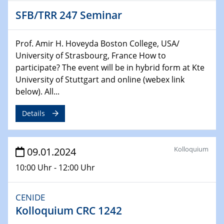
04.02.2024 - 05.02.2024
SFB/TRR 247 Seminar
ZBT Wasserstofftage
Das Technikforum für Wirtschaft und Wissenschaft
Prof. Amir H. Hoveyda Boston College, USA/
University of Strasbourg, France How to
07.02.2024
participate? The event will be in hybrid form at Kte
Online-Veranstaltung „Verbundprojekte in
Horizont Europa: Ein Überblick“
University of Stuttgart and online (webex link
below). All...
13.02.2024
Details
Electrocatalysis as a Major Enabling
Technology for Decarbonization
ZBT
Kolloquium
09.01.2024
14.02.2024
10:00 Uhr - 12:00 Uhr
"Lhyfe - Produzent und Lieferant von
grünem und erneuerbarem Wasserstoff.
Praxisfall, Projekt Duisburg
CENIDE
Kolloquium CRC 1242
14.02.2024 - 16.02.2024