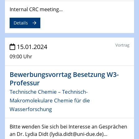
SFB 247
Internal CRC meeting...
Jahrestreffen
Details
01.03.2024
Podcast-Workshop
Online-Kick-Off
Vortrag
15.01.2024
06.03.2024
09:00 Uhr
Dynamics of sessile drops in channel flow
ZBT
Bewerbungsvorrtag Besetzung W3-
Professur
07.03.2024
Liquid Organic Hydrogen Carriers (LOHC)
Technische Chemie – Technisch-
ZBT
Makromolekulare Chemie für die
Wasserforschung
14.03.2024
Microscope Techniques in Materials
Research
Bitte wenden Sie sich bei Interesse an Gesprächen
From Micro to Nano Analysis
an Dr. Lydia Didt (lydia.didt@uni-due.de)...