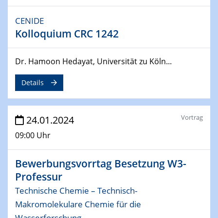
MAT4HY․NRW
Symposium
CENIDE
Kolloquium CRC 1242
30.04.2024
SFB 1242 Kolloquium
Dr. Hamoon Hedayat, Universität zu Köln...
"Integrated Quantum Dot Optomechanics"
Details
07.05.2024
SFB/TRR 270 Kolloquium
Mikrostruktur-Design in magnetostorischen Materialien
Vortrag
24.01.2024
auf Übergang auf
09:00 Uhr
07.05.2024
SFB 1242 Kolloquium
Bewerbungsvorrtag Besetzung W3-
"Thermal relaxation asymmetry in reversible and driven
Professur
systems"
Technische Chemie – Technisch-
08.05.2024
Makromolekulare Chemie für die
Physikalisches Kolloquium
Wasserforschung