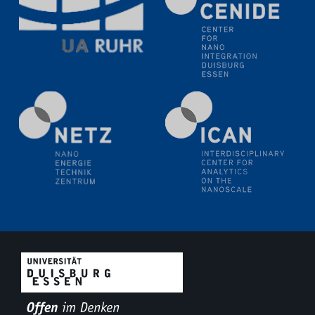
SFB/TRR 270 Kolloquium
Polo – Research Laboratories for Emerging Technologies
in Cooling and Thermophysics, Federal University of
Santa Catarina
18.06.2024
MPI SusMat
Hydrogen effects on the deformation and fracture of
alloys
19.06.2024
Physikalisches Kolloquium
20.06.2024
UDE4future Ringvorlesung
26.06.2024
Physikalisches Kolloquium