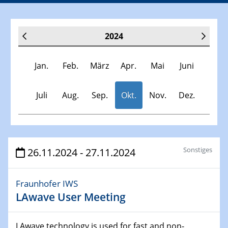
2024
Jan.
Feb.
März
Apr.
Mai
Juni
Juli
Aug.
Sep.
Okt.
Nov.
Dez.
Veranstaltungen
Sonstiges
26.11.2024 - 27.11.2024
30.11.-0001 - 06.02.2025
Fraunhofer IWS
SFB/TRR 247 Seminar
LAwave User Meeting
09.01.2024
Kolloquium CRC 1242
LAwave technology is used for fast and non-