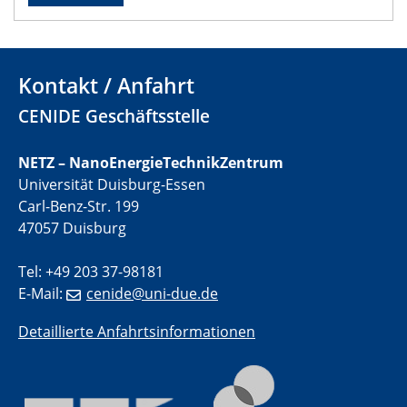
11.06.2024
SFB 1242 Kolloquium
"Transient core-hole screening in photoexcited ZnO
Kontakt / Anfahrt
investigated by time-resolved X-ray absorption
spectroscopy"
CENIDE Geschäftsstelle
12.06.2024
NETZ – NanoEnergieTechnikZentrum
GDCh Kolloquium
Universität Duisburg-Essen
Festkolloquium Verleihung des Zellner-
Carl-Benz-Str. 199
Wissenschaftspreises Preisträgerin: Dr. Viktorija
47057 Duisburg
Glembockyté Ludwig-Maximilians-Universität München
Tel: +49 203 37-98181
12.06.2024
Physikalisches Kolloquium
E-Mail:
cenide@uni-due.de
Detaillierte Anfahrtsinformationen
13.06.2024
UDE4future Ringvorlesung
18.06.2024