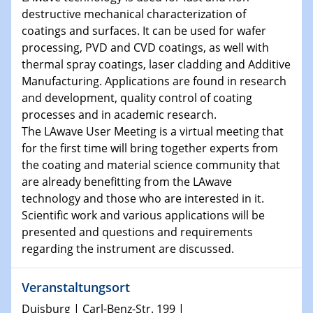
destructive mechanical characterization of
15.01.2024
coatings and surfaces. It can be used for wafer
Bewerbungsvorrtag Besetzung W3-Professur
processing, PVD and CVD coatings, as well with
Technische Chemie – Technisch-Makromolekulare
thermal spray coatings, laser cladding and Additive
Chemie für die Wasserforschung
Manufacturing. Applications are found in research
and development, quality control of coating
23.01.2024
processes and in academic research.
Kolloquium CRC 1242
The LAwave User Meeting is a virtual meeting that
for the first time will bring together experts from
23.01.2024
the coating and material science community that
Kolloquium CRC 1242
are already benefitting from the LAwave
technology and those who are interested in it.
24.01.2024
Scientific work and various applications will be
Bewerbungsvorrtag Besetzung W3-Professur
presented and questions and requirements
Technische Chemie – Technisch-Makromolekulare
regarding the instrument are discussed.
Chemie für die Wasserforschung
Veranstaltungsort
29.01.2024
Bewerbungsvorrtag Besetzung W3-Professur
Duisburg | Carl-Benz-Str. 199 |