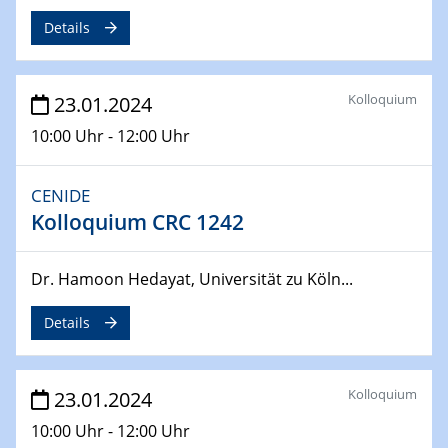
Details
04.04.2024
CENIDE & WIN Seminar Series on 2D-
MATURE
Speaker: Jonathan Coleman (Trinity College Dublin)
Kolloquium
23.01.2024
10:00 Uhr - 12:00 Uhr
10.04.2024 - 11.04.2024
Kooperationsseminar | Elektrolyse und
Brennstoffzellen
CENIDE
Kolloquium CRC 1242
15.04.2024
Online Workshop
Dr. Hamoon Hedayat, Universität zu Köln...
Ben Gurion University
Details
25.04.2024
CENIDE & WIN Seminar Series on 2D-
MATURE
Kolloquium
Speaker: Albert Dato (Harvey Mudd College)
23.01.2024
10:00 Uhr - 12:00 Uhr
29.04.2024