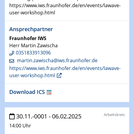
Technische Chemie – Technisch-Makromolekulare
https://www.iws.fraunhofer.de/en/events/lawave-
Chemie für die Wasserforschung
user-workshop.html
29.01.2024
Ansprechpartner
Bewerbungsvorrtag Besetzung W3-Professur
Technische Chemie – Technisch-Makromolekulare
Fraunhofer IWS
Chemie für die Wasserforschung
Herr Martin Zawischa
0351833913096
29.01.2024
martin.zawischa@​iws.fraunhofer.de
Bewerbungsvorrtag Besetzung W3-Professur
https://www.iws.fraunhofer.de/en/events/lawave-
Technische Chemie – Technisch-Makromolekulare
user-workshop.html
Chemie für die Wasserforschung
Download ICS
30.01.2024
WIN & CENIDE Seminar Series on 2D-
MATURE
Arbeitskreis
30.11.-0001 - 06.02.2025
31.01.2024
ICAN Nutzertreffen
14:00 Uhr