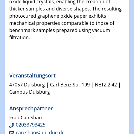
oxide liquid crystals, enabling the creation of
Technische Chemie – Technisch-Makromolekulare
thicker samples and diverse shapes. The resulting
Chemie für die Wasserforschung
photocured graphene oxide paper exhibits
mechanical properties comparable to those of
29.01.2024
benchmark samples prepared using vacuum
Bewerbungsvorrtag Besetzung W3-Professur
filtration.
Technische Chemie – Technisch-Makromolekulare
Chemie für die Wasserforschung
29.01.2024
Bewerbungsvorrtag Besetzung W3-Professur
Veranstaltungsort
Technische Chemie – Technisch-Makromolekulare
Chemie für die Wasserforschung
47057 Duisburg | Carl-Benz-Str. 199 | NETZ 2.42 |
Campus Duisburg
30.01.2024
WIN & CENIDE Seminar Series on 2D-
Ansprechpartner
MATURE
Frau Can Shao
31.01.2024
02033793425
ICAN Nutzertreffen
can.shao@uni-due.de