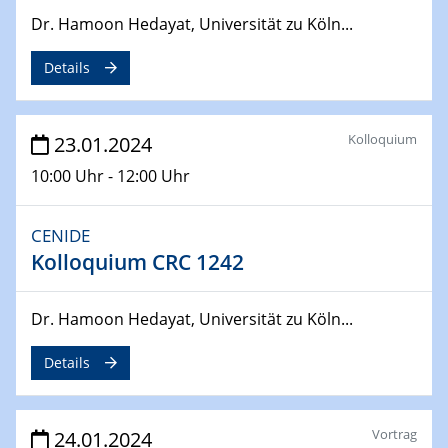
29.04.2024
Dr. Hamoon Hedayat, Universität zu Köln...
MAT4HY․NRW
Symposium
Details
30.04.2024
SFB 1242 Kolloquium
Kolloquium
23.01.2024
"Integrated Quantum Dot Optomechanics"
10:00 Uhr - 12:00 Uhr
07.05.2024
SFB/TRR 270 Kolloquium
CENIDE
Mikrostruktur-Design in magnetostorischen Materialien
Kolloquium CRC 1242
auf Übergang auf
07.05.2024
Dr. Hamoon Hedayat, Universität zu Köln...
SFB 1242 Kolloquium
"Thermal relaxation asymmetry in reversible and driven
Details
systems"
08.05.2024
Vortrag
24.01.2024