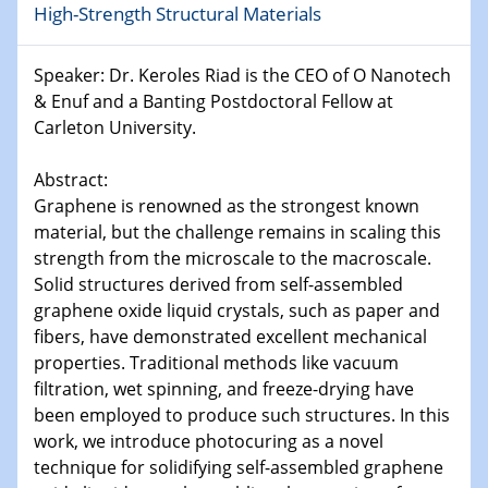
Kolloquium CRC 1242
High-Strength Structural Materials
15.01.2024
Speaker: Dr. Keroles Riad is the CEO of O Nanotech
Bewerbungsvorrtag Besetzung W3-Professur
& Enuf and a Banting Postdoctoral Fellow at
Technische Chemie – Technisch-Makromolekulare
Carleton University.
Chemie für die Wasserforschung
Abstract:
23.01.2024
Kolloquium CRC 1242
Graphene is renowned as the strongest known
material, but the challenge remains in scaling this
strength from the microscale to the macroscale.
23.01.2024
Kolloquium CRC 1242
Solid structures derived from self-assembled
graphene oxide liquid crystals, such as paper and
fibers, have demonstrated excellent mechanical
24.01.2024
Bewerbungsvorrtag Besetzung W3-Professur
properties. Traditional methods like vacuum
Technische Chemie – Technisch-Makromolekulare
filtration, wet spinning, and freeze-drying have
Chemie für die Wasserforschung
been employed to produce such structures. In this
work, we introduce photocuring as a novel
29.01.2024
technique for solidifying self-assembled graphene
Bewerbungsvorrtag Besetzung W3-Professur