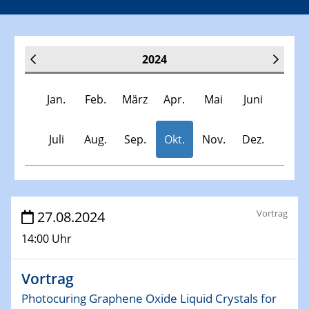
2024
Jan.
Feb.
März
Apr.
Mai
Juni
Juli
Aug.
Sep.
Okt.
Nov.
Dez.
Veranstaltungen
Vortrag
27.08.2024
14:00 Uhr
30.11.-0001 - 06.02.2025
SFB/TRR 247 Seminar
Vortrag
09.01.2024
Photocuring Graphene Oxide Liquid Crystals for