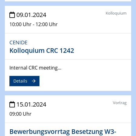
14.02.2024 - 16.02.2024
SFB 247
Kolloquium
09.01.2024
Jahrestreffen
10:00 Uhr - 12:00 Uhr
01.03.2024
Podcast-Workshop
CENIDE
Online-Kick-Off
Kolloquium CRC 1242
06.03.2024
Dynamics of sessile drops in channel flow
Internal CRC meeting...
ZBT
Details
07.03.2024
Liquid Organic Hydrogen Carriers (LOHC)
ZBT
Vortrag
15.01.2024
09:00 Uhr
14.03.2024
Microscope Techniques in Materials
Research
Bewerbungsvorrtag Besetzung W3-
From Micro to Nano Analysis