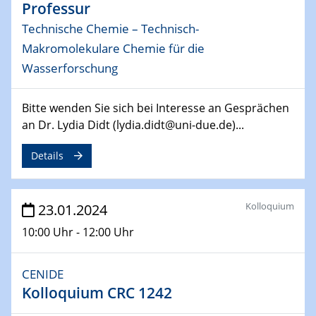
Professur
Technische Chemie – Technisch-
04.04.2024
CENIDE & WIN Seminar Series on 2D-
Makromolekulare Chemie für die
MATURE
Wasserforschung
Speaker: Jonathan Coleman (Trinity College Dublin)
Bitte wenden Sie sich bei Interesse an Gesprächen
10.04.2024 - 11.04.2024
an Dr. Lydia Didt (lydia.didt@uni-due.de)...
Kooperationsseminar | Elektrolyse und
Brennstoffzellen
Details
15.04.2024
Online Workshop
Kolloquium
23.01.2024
Ben Gurion University
10:00 Uhr - 12:00 Uhr
25.04.2024
CENIDE & WIN Seminar Series on 2D-
MATURE
CENIDE
Speaker: Albert Dato (Harvey Mudd College)
Kolloquium CRC 1242