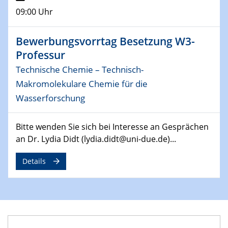
Physikalisches Kolloquium
09:00 Uhr
14.05.2024
ELN-Umsetzung in Kadi4Mat: Unsere
Bewerbungsvorrtag Besetzung W3-
Erfahrung im TEM- und FIB-Lab der User-
Professur
Facility KNMF
Technische Chemie – Technisch-
Makromolekulare Chemie für die
14.05.2024
SFB 1242 Kolloquium
Wasserforschung
"Femtosecond Molecular Fieldoscopy"
Bitte wenden Sie sich bei Interesse an Gesprächen
15.05.2024
an Dr. Lydia Didt (lydia.didt@uni-due.de)...
7. NETZ-Symposium
Details
21.05.2024
SFB/TRR 270 Kolloquium
Structural stability and non-ergodic behaviour of
impurity doped martensites
22.05.2024