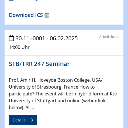
04.02.2024 - 05.02.2024
Download ICS
ZBT Wasserstofftage
Das Technikforum für Wirtschaft und Wissenschaft
Arbeitskreis
30.11.-0001 - 06.02.2025
07.02.2024
Online-Veranstaltung „Verbundprojekte in
14:00 Uhr
Horizont Europa: Ein Überblick“
SFB/TRR 247 Seminar
13.02.2024
Electrocatalysis as a Major Enabling
Technology for Decarbonization
Prof. Amir H. Hoveyda Boston College, USA/
ZBT
University of Strasbourg, France How to
participate? The event will be in hybrid form at Kte
14.02.2024
University of Stuttgart and online (webex link
"Lhyfe - Produzent und Lieferant von
below). All...
grünem und erneuerbarem Wasserstoff.
Praxisfall, Projekt Duisburg
Details