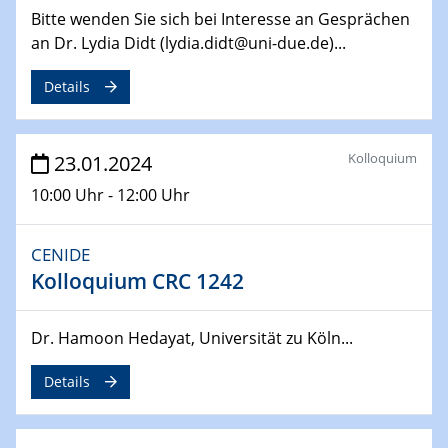
14.02.2024 - 16.02.2024
Bitte wenden Sie sich bei Interesse an Gesprächen
SFB 247
an Dr. Lydia Didt (lydia.didt@uni-due.de)...
Jahrestreffen
Details
01.03.2024
Podcast-Workshop
Online-Kick-Off
Kolloquium
23.01.2024
06.03.2024
10:00 Uhr - 12:00 Uhr
Dynamics of sessile drops in channel flow
ZBT
CENIDE
Kolloquium CRC 1242
07.03.2024
Liquid Organic Hydrogen Carriers (LOHC)
ZBT
Dr. Hamoon Hedayat, Universität zu Köln...
14.03.2024
Details
Microscope Techniques in Materials
Research
From Micro to Nano Analysis