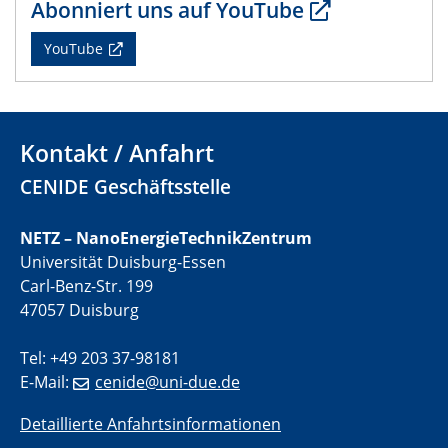
Abonniert uns auf YouTube
CENIDE Mitgliederversammlung
YouTube
22.05.2024
Physikalisches Kolloquium
29.05.2024
Kontakt / Anfahrt
Physikalisches Kolloquium
CENIDE Geschäftsstelle
04.06.2024
SFB 1242 Kolloquium
NETZ – NanoEnergieTechnikZentrum
Universität Duisburg-Essen
05.06.2024
Carl-Benz-Str. 199
GDCh Kolloquium
47057 Duisburg
Antrittsvorlesung
Tel: +49 203 37-98181
10.06.2024
E-Mail:
cenide@uni-due.de
SFB/TRR 270 Kolloquium
Bundesanstalt für Materialforschung und -prüfung
Detaillierte Anfahrtsinformationen
(BAM)