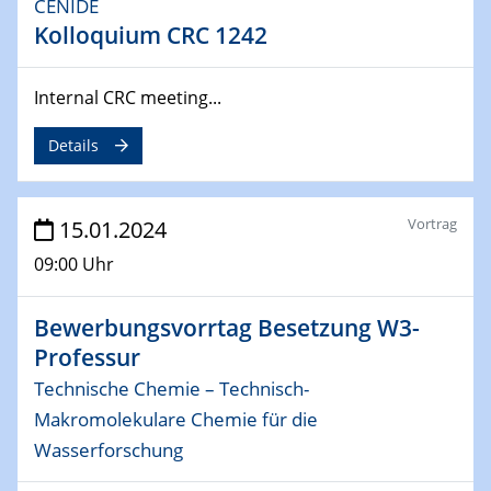
CENIDE
Kolloquium CRC 1242
04.02.2024 - 05.02.2024
ZBT Wasserstofftage
Das Technikforum für Wirtschaft und Wissenschaft
Internal CRC meeting...
07.02.2024
Details
Online-Veranstaltung „Verbundprojekte in
Horizont Europa: Ein Überblick“
Vortrag
15.01.2024
13.02.2024
09:00 Uhr
Electrocatalysis as a Major Enabling
Technology for Decarbonization
ZBT
Bewerbungsvorrtag Besetzung W3-
Professur
14.02.2024
Technische Chemie – Technisch-
"Lhyfe - Produzent und Lieferant von
grünem und erneuerbarem Wasserstoff.
Makromolekulare Chemie für die
Praxisfall, Projekt Duisburg
Wasserforschung