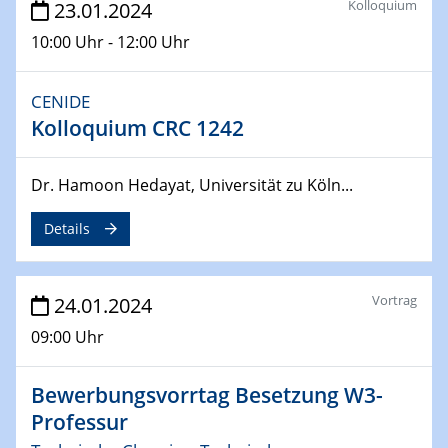
Kolloquium
23.01.2024
10:00 Uhr - 12:00 Uhr
04.04.2024
CENIDE & WIN Seminar Series on 2D-
MATURE
CENIDE
Speaker: Jonathan Coleman (Trinity College Dublin)
Kolloquium CRC 1242
10.04.2024 - 11.04.2024
Kooperationsseminar | Elektrolyse und
Dr. Hamoon Hedayat, Universität zu Köln...
Brennstoffzellen
Details
15.04.2024
Online Workshop
Ben Gurion University
Vortrag
24.01.2024
09:00 Uhr
25.04.2024
CENIDE & WIN Seminar Series on 2D-
MATURE
Bewerbungsvorrtag Besetzung W3-
Speaker: Albert Dato (Harvey Mudd College)
Professur