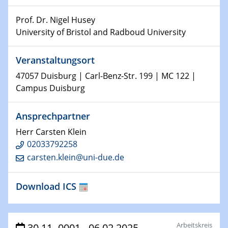
Kolloquium CRC 1242
Prof. Dr. Nigel Husey
15.01.2024
University of Bristol and Radboud University
Bewerbungsvorrtag Besetzung W3-Professur
Technische Chemie – Technisch-Makromolekulare
Veranstaltungsort
Chemie für die Wasserforschung
47057 Duisburg | Carl-Benz-Str. 199 | MC 122 |
23.01.2024
Campus Duisburg
Kolloquium CRC 1242
Ansprechpartner
23.01.2024
Kolloquium CRC 1242
Herr Carsten Klein
02033792258
24.01.2024
carsten.klein@uni-due.de
Bewerbungsvorrtag Besetzung W3-Professur
Technische Chemie – Technisch-Makromolekulare
Download ICS
Chemie für die Wasserforschung
29.01.2024
Bewerbungsvorrtag Besetzung W3-Professur
Arbeitskreis
30.11.-0001 - 06.02.2025