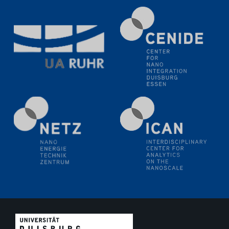
11.06.2024
SFB 1242 Kolloquium
"Transient core-hole screening in photoexcited ZnO
investigated by time-resolved X-ray absorption
spectroscopy"
12.06.2024
GDCh Kolloquium
Festkolloquium Verleihung des Zellner-
Wissenschaftspreises Preisträgerin: Dr. Viktorija
Glembockyté Ludwig-Maximilians-Universität München
12.06.2024
Physikalisches Kolloquium
13.06.2024
UDE4future Ringvorlesung