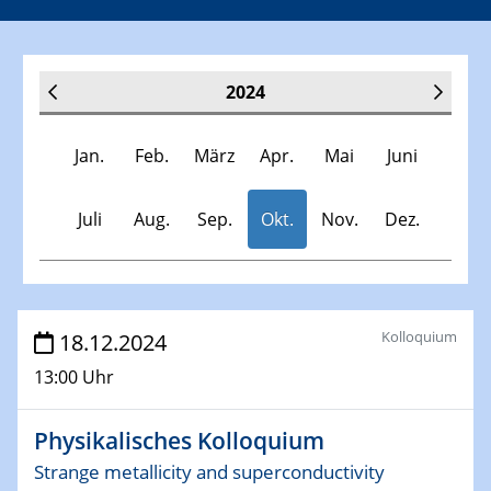
2024
Jan.
Feb.
März
Apr.
Mai
Juni
Juli
Aug.
Sep.
Okt.
Nov.
Dez.
Veranstaltungen
Kolloquium
18.12.2024
13:00 Uhr
30.11.-0001 - 06.02.2025
SFB/TRR 247 Seminar
Physikalisches Kolloquium
09.01.2024
Strange metallicity and superconductivity