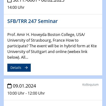
Technische Chemie – Technisch-Makromolekulare
14:00 Uhr
Chemie für die Wasserforschung
SFB/TRR 247 Seminar
29.01.2024
Bewerbungsvorrtag Besetzung W3-Professur
Technische Chemie – Technisch-Makromolekulare
Prof. Amir H. Hoveyda Boston College, USA/
Chemie für die Wasserforschung
University of Strasbourg, France How to
participate? The event will be in hybrid form at Kte
29.01.2024
University of Stuttgart and online (webex link
Bewerbungsvorrtag Besetzung W3-Professur
below). All...
Technische Chemie – Technisch-Makromolekulare
Chemie für die Wasserforschung
Details
30.01.2024
WIN & CENIDE Seminar Series on 2D-
Kolloquium
09.01.2024
MATURE
10:00 Uhr - 12:00 Uhr
31.01.2024
ICAN Nutzertreffen