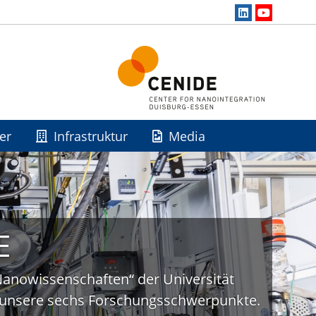
er
Infrastruktur
Media
E
„Nanowissenschaften“ der Universität
uf unsere sechs Forschungsschwerpunkte.