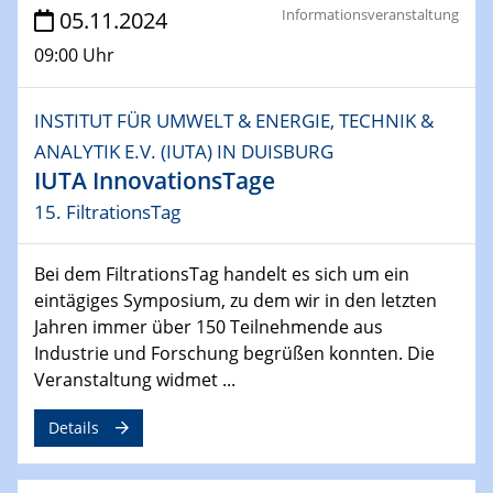
LAwave User Meeting
Informationsveranstaltung
05.11.2024
09:00 Uhr
27.11.2024
Physikalisches Kolloquium
Surface transport in nanograined Bi2Te3 and SnTe
INSTITUT FÜR UMWELT & ENERGIE, TECHNIK &
ANALYTIK E.V. (IUTA) IN DUISBURG
27.11.2024
IUTA InnovationsTage
GDCh Kolloquium
15. FiltrationsTag
28.11.2024
2D-MATURE Seminar Series
Bei dem FiltrationsTag handelt es sich um ein
Revealing the intrinsic properties of MXenes
eintägiges Symposium, zu dem wir in den letzten
Jahren immer über 150 Teilnehmende aus
Industrie und Forschung begrüßen konnten. Die
Veranstaltung widmet ...
Details