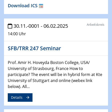
13.11.2024
Download ICS
Physikalisches Kolloquium
Watching electrons move inside atoms and molecules
Arbeitskreis
30.11.-0001 - 06.02.2025
13.11.2024
GDCh Kolloquium
14:00 Uhr
20.11.2024
SFB/TRR 247 Seminar
Physikalisches Kolloquium
Unveiling the secrets of massive stars with detailed
stellar atmosphere models
Prof. Amir H. Hoveyda Boston College, USA/
University of Strasbourg, France How to
20.11.2024
participate? The event will be in hybrid form at Kte
GDCh Kolloquium
University of Stuttgart and online (webex link
below). All...
20.11.2024
Natural Water to H2
Details
26.11.2024 - 27.11.2024