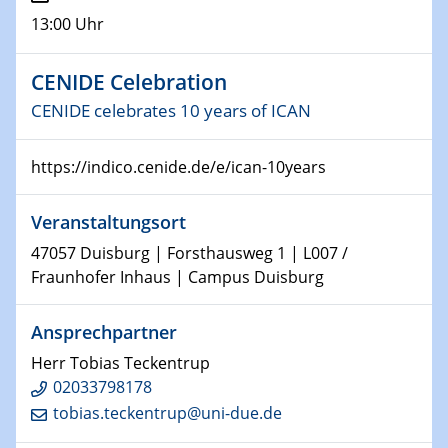
13:00 Uhr
30.11.-0001 - 06.02.2025
SFB/TRR 247 Seminar
CENIDE Celebration
05.11.2024
CENIDE celebrates 10 years of ICAN
IUTA InnovationsTage
15. FiltrationsTag
https://indico.cenide.de/e/ican-10years
05.11.2024
Veranstaltungsort
SFB 1242 Kolloquium
47057 Duisburg | Forsthausweg 1 | L007 /
06.11.2024
Fraunhofer Inhaus | Campus Duisburg
Physikalisches Kolloquium
Planet formation in the JWST era
Ansprechpartner
Herr Tobias Teckentrup
12.11.2024
CENIDE Celebration
02033798178
CENIDE celebrates 10 years of ICAN
tobias.teckentrup@uni-due.de