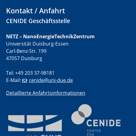
Metal-free molecules as electrocatalysts and co-
electrocatalysts
Kontakt / Anfahrt
CENIDE Geschäftsstelle
01.07.2025
GDCh Kolloquium
NETZ – NanoEnergieTechnikZentrum
Universität Duisburg-Essen
29.07.2025
Colloquium IMPR SusMet
Carl-Benz-Str. 199
Closing metal loops sustainably - opportunities &
47057 Duisburg
challenges for a successful circular economy
Tel: +49 203 37-98181
05.08.2025
E-Mail:
cenide@uni-due.de
Colloquia Series on Sustainable Metallurgy
Towards a Sustainable Future: EU Safe and Sustainable
Detaillierte Anfahrtsinformationen
by Design Framework and AI in Circular Economy
28.08.2025
2D-MATURE Seminar Series
04.09.2025