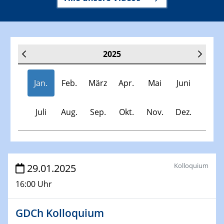
2025
Jan.
Feb.
März
Apr.
Mai
Juni
Juli
Aug.
Sep.
Okt.
Nov.
Dez.
Veranstaltungen
Kolloquium
29.01.2025
16:00 Uhr
30.11.-0001 - 06.02.2025
SFB/TRR 247 Seminar
GDCh Kolloquium