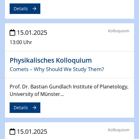
12.02.2025 - 14.02.2025
Details
Sfb-trr247-all Annual Meeting
24.02.2025
Kolloquium
CENIDE-BGU Seminar
15.01.2025
13:00 Uhr
27.02.2025
WIN & CENIDE Seminar Series on 2D-
Physikalisches Kolloquium
MATURE
Comets – Why Should We Study Them?
27.02.2025
Sfb-trr247-all Seminar
Prof. Dr. Bastian Gundlach Institute of Planetology,
University of Münster...
18.03.2025 - 19.03.2025
Kooperationsseminar
Details
Elektrolyse/Brennstoffzelle
21.03.2025
Kolloquium
15.01.2025
EIC Pathfinder