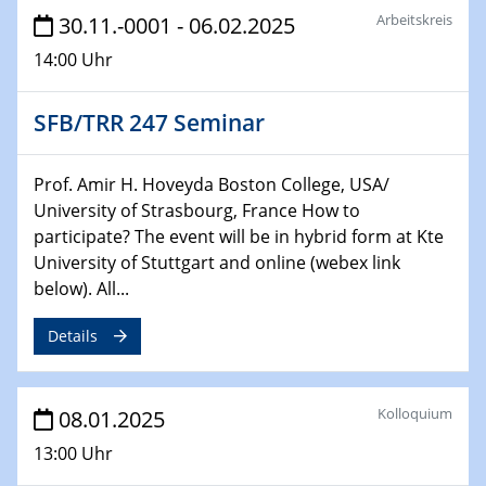
Arbeitskreis
30.11.-0001 - 06.02.2025
22.01.2025
HyMission Short Talks
14:00 Uhr
29.01.2025
SFB/TRR 247 Seminar
Physikalisches Kolloquium
Decoding mRNA translation: Computational and
experimental approaches to understanding gene
Prof. Amir H. Hoveyda Boston College, USA/
expression
University of Strasbourg, France How to
participate? The event will be in hybrid form at Kte
29.01.2025
University of Stuttgart and online (webex link
GDCh Kolloquium
below). All...
The Cation Shuffle
Details
30.01.2025
WIN & CENIDE Seminar Series on 2D-
MATURE
Kolloquium
08.01.2025
30.01.2025
13:00 Uhr
Talk Prof. Erwin Reisner