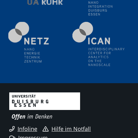
Natural Water to H2
Electrochemical Tip-enhanced Raman spectroscopy---
methodology and its application for studying solid-
liquid interfaces
09.09.2025
Colloquium IMPR SusMet
It's all about transitions - dealing sustainably and
reliably with critical metal oxides in simulations and
technologies
09.09.2025
Colloquium IMPR SusMet
It's all about transitions - dealing sustainably and
reliably with critical metal oxides in simulations and
technologies
09.09.2025
Infoline
Hilfe im Notfall
Colloquium IMPR SusMet
Impressum