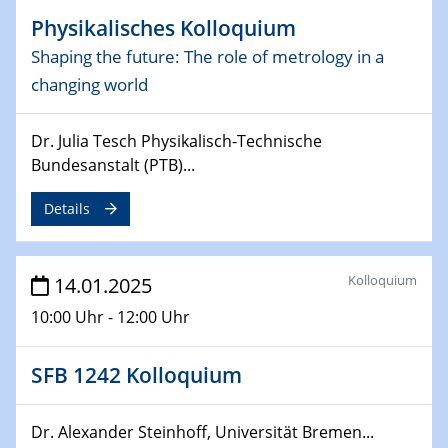
Physikalisches Kolloquium
06.02.2025
Shaping the future: The role of metrology in a
Sfb-trr247-all Seminar
CataLysis Joint Colloquium)
changing world
10.02.2025 - 11.02.2025
Dr. Julia Tesch Physikalisch-Technische
Sfb-trr247-all Workshop
Bundesanstalt (PTB)...
UnOCat
Details
11.02.2025
SFB/TRR 270 Kolloquium
Kolloquium
14.01.2025
11.02.2025
Social Hour
10:00 Uhr - 12:00 Uhr
CENIDE / ZBT / IW
SFB 1242 Kolloquium
11.02.2025
Natural Water to H2
Dr. Alexander Steinhoff, Universität Bremen...