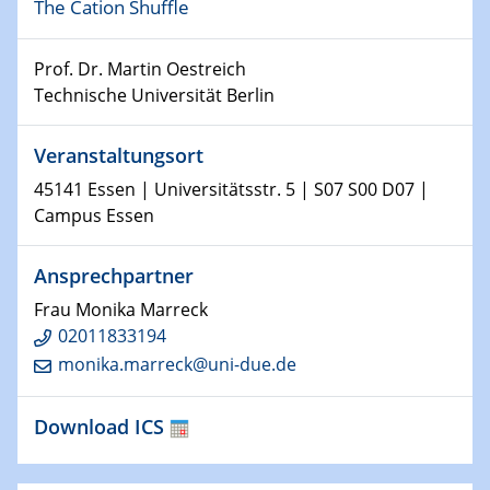
08.01.2025
The Cation Shuffle
Physikalisches Kolloquium
Shaping the future: The role of metrology in a changing
Prof. Dr. Martin Oestreich
world
Technische Universität Berlin
14.01.2025
SFB 1242 Kolloquium
Veranstaltungsort
45141 Essen | Universitätsstr. 5 | S07 S00 D07 |
15.01.2025
Campus Essen
Physikalisches Kolloquium
Comets – Why Should We Study Them?
Ansprechpartner
Frau Monika Marreck
15.01.2025
GDCh Kolloquium
02011833194
monika.marreck@uni-due.de
22.01.2025
Physikalisches Kolloquium
Download ICS
Make it and break it: Contact and Cracks at soft
interfaces