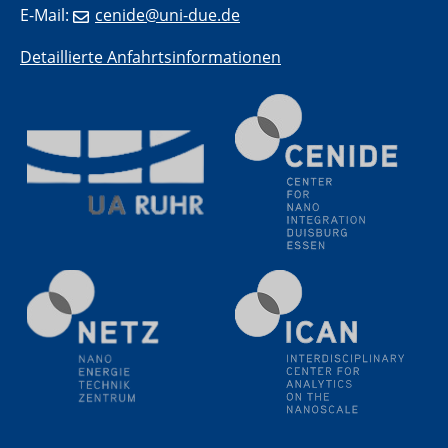
Natural Water to H2
E-Mail:
cenide@uni-due.de
Electrochemical Tip-enhanced Raman spectroscopy---
methodology and its application for studying solid-
Detaillierte Anfahrtsinformationen
liquid interfaces
09.09.2025
Colloquium IMPR SusMet
It's all about transitions - dealing sustainably and
reliably with critical metal oxides in simulations and
technologies
09.09.2025
Colloquium IMPR SusMet
It's all about transitions - dealing sustainably and
reliably with critical metal oxides in simulations and
technologies
09.09.2025
Colloquium IMPR SusMet
It's all about transitions - dealing sustainably and