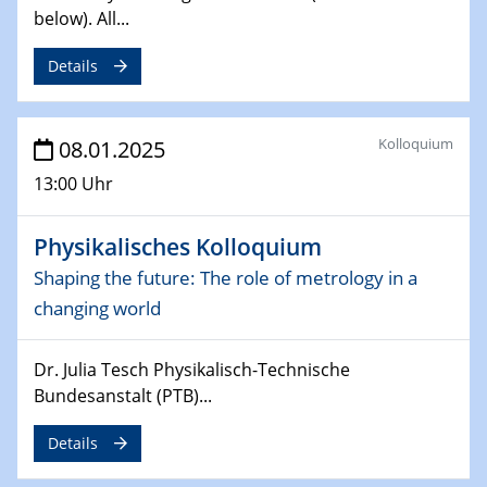
below). All...
06.02.2025
Sfb-trr247-all Seminar
Details
CataLysis Joint Colloquium)
10.02.2025 - 11.02.2025
Kolloquium
08.01.2025
Sfb-trr247-all Workshop
UnOCat
13:00 Uhr
11.02.2025
Physikalisches Kolloquium
SFB/TRR 270 Kolloquium
Shaping the future: The role of metrology in a
11.02.2025
changing world
Social Hour
CENIDE / ZBT / IW
Dr. Julia Tesch Physikalisch-Technische
Bundesanstalt (PTB)...
11.02.2025
Natural Water to H2
Details
12.02.2025 - 14.02.2025