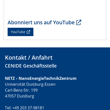
electrocatalysts
01.07.2025
GDCh Kolloquium
Abonniert uns auf YouTube
YouTube
29.07.2025
Colloquium IMPR SusMet
Closing metal loops sustainably - opportunities &
challenges for a successful circular economy
Kontakt / Anfahrt
05.08.2025
CENIDE Geschäftsstelle
Colloquia Series on Sustainable Metallurgy
Towards a Sustainable Future: EU Safe and Sustainable
by Design Framework and AI in Circular Economy
NETZ – NanoEnergieTechnikZentrum
Universität Duisburg-Essen
28.08.2025
Carl-Benz-Str. 199
2D-MATURE Seminar Series
47057 Duisburg
04.09.2025
Tel: +49 203 37-98181