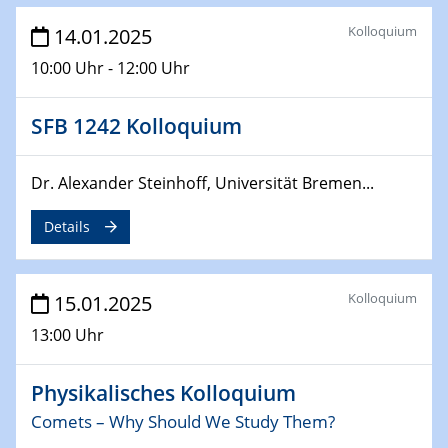
Sfb-trr247-all Annual Meeting
Kolloquium
14.01.2025
10:00 Uhr - 12:00 Uhr
24.02.2025
CENIDE-BGU Seminar
SFB 1242 Kolloquium
27.02.2025
WIN & CENIDE Seminar Series on 2D-
MATURE
Dr. Alexander Steinhoff, Universität Bremen...
Details
27.02.2025
Sfb-trr247-all Seminar
Kolloquium
15.01.2025
18.03.2025 - 19.03.2025
Kooperationsseminar
13:00 Uhr
Elektrolyse/Brennstoffzelle
Physikalisches Kolloquium
21.03.2025
EIC Pathfinder
Comets – Why Should We Study Them?
EU funding for early stage scientific, technological or