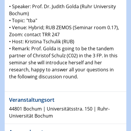
Physikalisches Kolloquium
• Speaker: Prof. Dr. Judith Golda (Ruhr University
Shaping the future: The role of metrology in a changing
Bochum)
world
• Topic: "tba"
• Venue: Hybrid; RUB ZEMOS (Seminar room 0.17),
14.01.2025
Zoom: contact TRR 247
SFB 1242 Kolloquium
• Host: Kristina Tschulik (RUB)
• Remark: Prof. Golda is going to be the tandem
15.01.2025
partner of Christof Schulz (C02) in the 3 FP. In this
Physikalisches Kolloquium
seminar she will introduce herself and her
Comets – Why Should We Study Them?
research, happy to answer all your questions in
the following discussion round.
15.01.2025
GDCh Kolloquium
Veranstaltungsort
22.01.2025
Physikalisches Kolloquium
44801 Bochum | Universitätsstra. 150 | Ruhr-
Make it and break it: Contact and Cracks at soft
Universität Bochum
interfaces