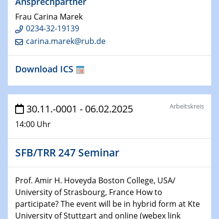
Ansprechpartner
22.01.2025
HyMission Short Talks
Frau Carina Marek
0234-32-19139
29.01.2025
carina.marek@rub.de
Physikalisches Kolloquium
Decoding mRNA translation: Computational and
Download ICS
experimental approaches to understanding gene
expression
29.01.2025
Arbeitskreis
30.11.-0001 - 06.02.2025
GDCh Kolloquium
14:00 Uhr
The Cation Shuffle
SFB/TRR 247 Seminar
30.01.2025
WIN & CENIDE Seminar Series on 2D-
MATURE
Prof. Amir H. Hoveyda Boston College, USA/
University of Strasbourg, France How to
30.01.2025
participate? The event will be in hybrid form at Kte
Talk Prof. Erwin Reisner
University of Stuttgart and online (webex link