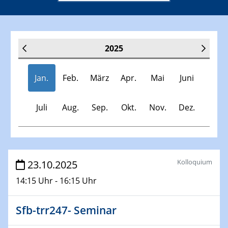
2025
Jan.
Feb.
März
Apr.
Mai
Juni
Juli
Aug.
Sep.
Okt.
Nov.
Dez.
Veranstaltungen
Kolloquium
23.10.2025
14:15 Uhr - 16:15 Uhr
30.11.-0001 - 06.02.2025
SFB/TRR 247 Seminar
Sfb-trr247- Seminar
08.01.2025